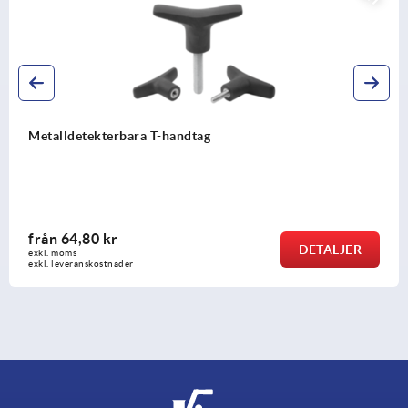
Metalldetekterbara T-handtag
från
64,80 kr
DETALJER
exkl. moms
exkl. leveranskostnader