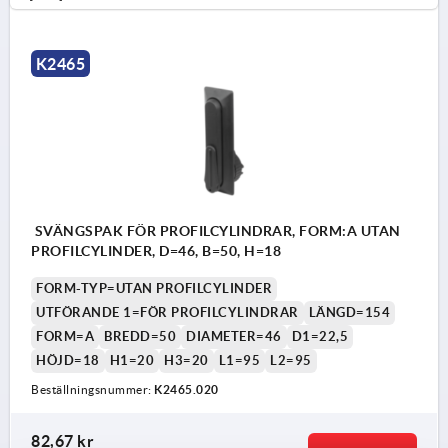
K2465
SVÄNGSPAK FÖR PROFILCYLINDRAR, FORM:A UTAN
PROFILCYLINDER, D=46, B=50, H=18
FORM-TYP=UTAN PROFILCYLINDER
UTFÖRANDE 1=FÖR PROFILCYLINDRAR
LÄNGD=154
FORM=A
BREDD=50
DIAMETER=46
D1=22,5
HÖJD=18
H1=20
H3=20
L1=95
L2=95
Beställningsnummer:
K2465.020
82,67 kr