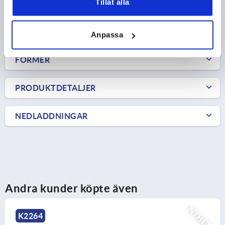
Tillåt alla
82,67 kr
DETALJER
exkl. moms
exkl. leveranskostnader
Anpassa
FORMER
PRODUKTDETALJER
NEDLADDNINGAR
Andra kunder köpte även
NYHET
K2264