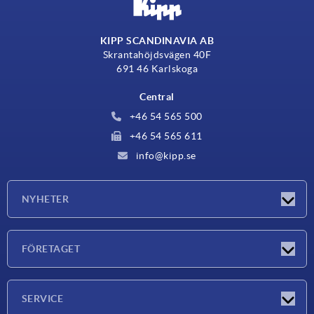
KIPP SCANDINAVIA AB
Skrantahöjdsvägen 40F
691 46 Karlskoga
Central
+46 54 565 500
+46 54 565 611
info@kipp.se
NYHETER
Nyheter
FÖRETAGET
Mässor
Företaget
SERVICE