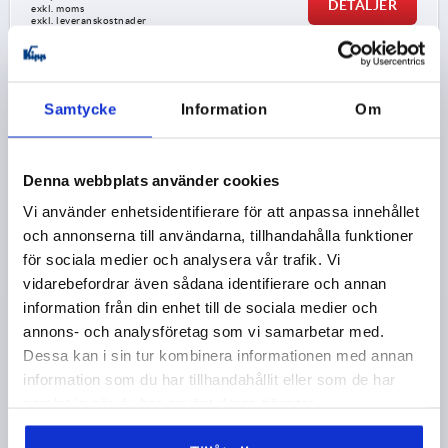
DETALJER
exkl. moms
exkl. leveranskostnader
1) Monteringshål
K2465
2) Plåttjocklek max. 2,5 mm
Samtycke
Information
Om
3) Låssystem med 1 punkt
4) Låssystem med 3 punkter
Denna webbplats använder cookies
5) Tunga K1114
Vi använder enhetsidentifierare för att anpassa innehållet
och annonserna till användarna, tillhandahålla funktioner
6) Svängspak
SVÄNGSPAK FÖR PROFILCYLINDRAR, FORM:B UTAN
för sociala medier och analysera vår trafik. Vi
7) Adapter för tungor i plast eller zink K2271
PROFILCYLINDER, D=46, B=50, H=18
vidarebefordrar även sådana identifierare och annan
FORM-TYP=UTAN PROFILCYLINDER
information från din enhet till de sociala medier och
UTFÖRANDE 1=FÖR PROFILCYLINDRAR
LÄNGD=154
annons- och analysföretag som vi samarbetar med.
FORM=B
BREDD=50
DIAMETER=46
D1=22,5
Dessa kan i sin tur kombinera informationen med annan
HÖJD=18
H1=25
H3=20
L1=95
L2=95
information som du har tillhandahållit eller som de har
samlat in när du har använt deras tjänster.
Beställningsnummer:
K2465.125