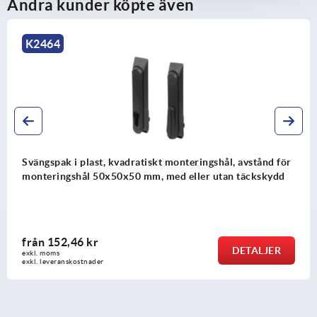
Andra kunder köpte även
K2268
gshål, avstånd för
Svängspak i plast, runt monteringshål,
 utan täckskydd
monteringshål 105/130 mm, med täc
från
168,42 kr
DETALJER
exkl. moms
exkl. leveranskostnader