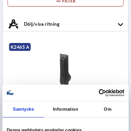
FILTER
Dölj/visa ritning
K2465 A
SVÄNGSPAK FÖR PROFILCYLINDRAR, FORM:A UTAN
PROFILCYLINDER, D=46, B=50, H=18
Samtycke
Information
Om
FORM-TYP=UTAN PROFILCYLINDER
UTFÖRANDE 1=FÖR PROFILCYLINDRAR
LÄNGD=154
FORM=A
BREDD=50
DIAMETER=46
D1=22,5
Denna webbplats använder cookies