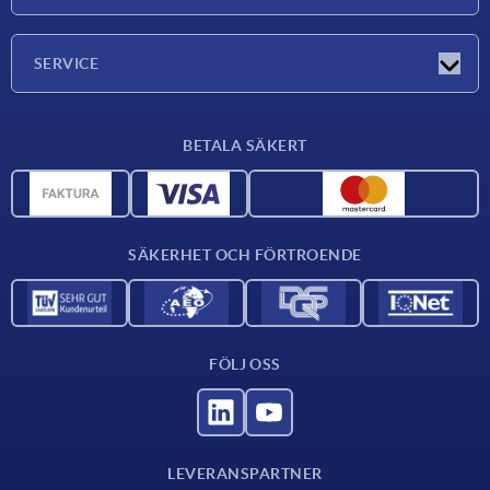
Mässor
Företaget
SERVICE
Leveransvillkor
BETALA SÄKERT
Materialöversikt
CAD-data
Kontakta oss
SÄKERHET OCH FÖRTROENDE
FÖLJ OSS
LEVERANSPARTNER