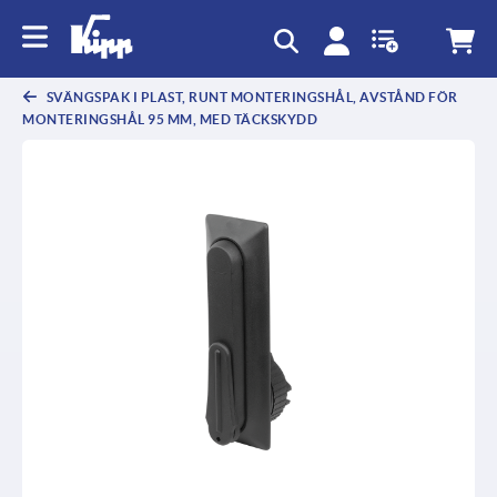
text.skipToContent
text.skipToNavigation
SVÄNGSPAK I PLAST, RUNT MONTERINGSHÅL, AVSTÅND FÖR
MONTERINGSHÅL 95 MM, MED TÄCKSKYDD