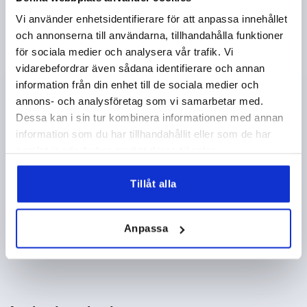
HÖJD=18
H1=20
H3=20
L1=95
L2=95
Vi använder enhetsidentifierare för att anpassa innehållet
Beställningsnummer:
K2465.020
och annonserna till användarna, tillhandahålla funktioner
för sociala medier och analysera vår trafik. Vi
82,67 kr
vidarebefordrar även sådana identifierare och annan
DETALJER
exkl. moms
exkl. leveranskostnader
information från din enhet till de sociala medier och
annons- och analysföretag som vi samarbetar med.
Dessa kan i sin tur kombinera informationen med annan
1) Monteringshål
information som du har tillhandahållit eller som de har
PRODUKTDETALJER
2) Plåttjocklek max. 2,5 mm
samlat in när du har använt deras tjänster.
3) Låssystem med 1 punkt
CAD
Tillåt alla
4) Låssystem med 3 punkter
5) Tunga K1114
NEDLADDNINGAR
Anpassa
6) Svängspak
7) Adapter för tungor i plast eller zink K2271