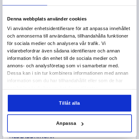
SVÄNGSPAK, FÖR ADAPTER, FORM:C UTAN
PROFILCYLINDER, L2=50, B=34, H=18, GF30
Denna webbplats använder cookies
FORM-TYP=UTAN PROFILCYLINDER
LÄNGD=168
Vi använder enhetsidentifierare för att anpassa innehållet
FORM=C
UTFÖRANDE 2=FÖR ADAPTER
BREDD=34
och annonserna till användarna, tillhandahålla funktioner
B1=25
HÖJD=18
H1=21
H3=31
L2=50
för sociala medier och analysera vår trafik. Vi
vidarebefordrar även sådana identifierare och annan
Beställningsnummer:
K2269.01
information från din enhet till de sociala medier och
annons- och analysföretag som vi samarbetar med.
149,68 kr
DETALJER
Dessa kan i sin tur kombinera informationen med annan
exkl. moms
exkl. leveranskostnader
information som du har tillhandahållit eller som de har
samlat in när du har använt deras tjänster.
1) Monteringshål
PRODUKTDETALJER
Tillåt alla
2) Plåttjocklek max. 2,5 mm
CAD
3) Låssystem med 1 punkt
Anpassa
4) Låssystem med 3 punkter
NEDLADDNINGAR