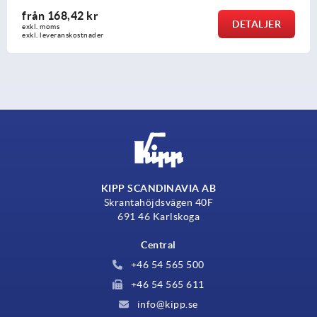
från
168,42 kr
DETALJER
exkl. moms
exkl. leveranskostnader
KIPP SCANDINAVIA AB
Skrantahöjdsvägen 40F
691 46 Karlskoga
Central
+46 54 565 500
+46 54 565 611
info@kipp.se