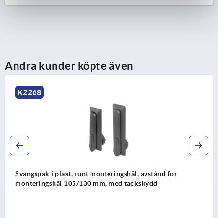
5) Tunga K1114
6) Svängspak
7) Adapter för tungor i plast eller zink K2272
8) Stånglås i zink eller plast för platta stänger
Andra kunder köpte även
K2279
K2268
Svängspak i plast, runt monteringshål, avstånd för
monteringshål 105/130 mm, med täckskydd