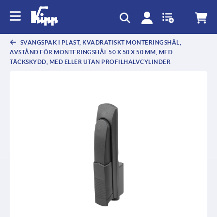
text.skipToContent
text.skipToNavigation
SVÄNGSPAK I PLAST, KVADRATISKT MONTERINGSHÅL,
AVSTÅND FÖR MONTERINGSHÅL 50 X 50 X 50 MM, MED
TÄCKSKYDD, MED ELLER UTAN PROFILHALVCYLINDER