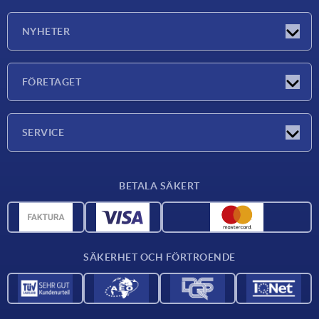
NYHETER
Nyheter
FÖRETAGET
Mässor
Företaget
SERVICE
Leveransvillkor
BETALA SÄKERT
Materialöversikt
CAD-data
Kontakta oss
SÄKERHET OCH FÖRTROENDE