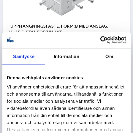
UPPHÄNGNINGSFÄSTE, FORM:B MED ANSLAG,
H=65,5, STÅL FÖRZINKAT
FORM=B
FORM-TYP=MED ANSLAG
HÖJD=65,5
Beställningsnummer:
K2137.406530
Samtycke
Information
Om
61,39 kr
DETALJER
exkl. moms
exkl. leveranskostnader
Denna webbplats använder cookies
Vi använder enhetsidentifierare för att anpassa innehållet
K2137
och annonserna till användarna, tillhandahålla funktioner
för sociala medier och analysera vår trafik. Vi
vidarebefordrar även sådana identifierare och annan
information från din enhet till de sociala medier och
annons- och analysföretag som vi samarbetar med.
Dessa kan i sin tur kombinera informationen med annan