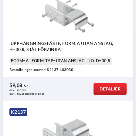
UPPHÄNGNINGSFÄSTE, FORM:A UTAN ANSLAG,
H=30,8, STÅL FÖRZINKAT
FORM=A
FORM-TYP=UTAN ANSLAG
HÖJD=30,8
Beställningsnummer:
K2137.403030
59,08 kr
DETALJER
exkl. moms
exkl. leveranskostnader
K2137