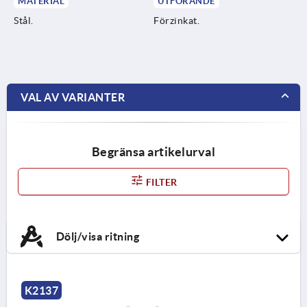
MATERIAL
UTFÖRANDE
Stål.
Förzinkat.
VAL AV VARIANTER
Begränsa artikelurval
FILTER
Dölj/visa ritning
K2137