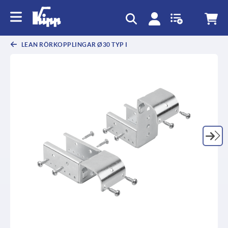
text.skipToContent
text.skipToNavigation
LEAN RÖRKOPPLINGAR Ø30 TYP I