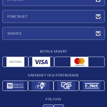
Nyheter
FÖRETAGET
Mässor
Företaget
SERVICE
Leveransvillkor
BETALA SÄKERT
Materialöversikt
CAD-data
Kontakta oss
SÄKERHET OCH FÖRTROENDE
FÖLJ OSS