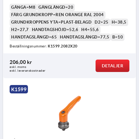
GÄNGA=M8
GÄNGLÄNGD=20
FÄRG GRUNDKROPP=REN ORANGE RAL 2004
GRUNDKROPPENS YTA=PLAST-BELAGD
D2=25
H=38,5
H2=27,7
HANDTAGSHÖJD=52,6
H4=55,6
HANDTAGSLÄNGD=65
HANDTAGSLÄNGD=77,5
B=10
Beställningsnummer:
K1599.2082X20
206,00 kr
DETALJER
exkl. moms
exkl. leveranskostnader
K1599