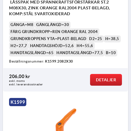
LÅSSPAK MED SPÄNNKRAFTSFÖRSTÄRKAR ST.2
M08X30, ZINK ORANGE RAL2004 PLAST-BELAGD,
KOMP:STÅL SVARTOXIDERAD
GÄNGA=M8
GÄNGLÄNGD=30
FÄRG GRUNDKROPP=REN ORANGE RAL 2004
GRUNDKROPPENS YTA=PLAST-BELAGD
D2=25
H=38,5
H2=27,7
HANDTAGSHÖJD=52,6
H4=55,6
HANDTAGSLÄNGD=65
HANDTAGSLÄNGD=77,5
B=10
Beställningsnummer:
K1599.2082X30
206,00 kr
DETALJER
exkl. moms
exkl. leveranskostnader
K1599