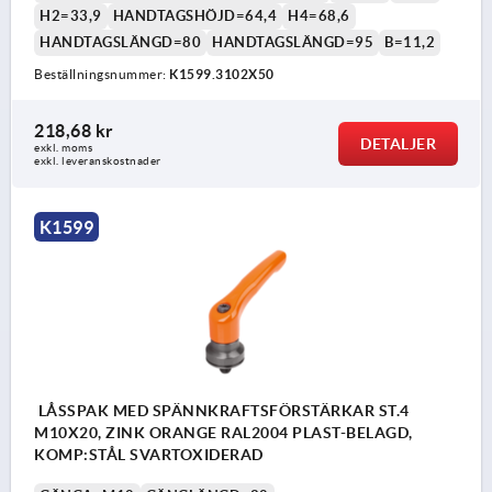
H2=33,9
HANDTAGSHÖJD=64,4
H4=68,6
HANDTAGSLÄNGD=80
HANDTAGSLÄNGD=95
B=11,2
Beställningsnummer:
K1599.3102X50
218,68 kr
DETALJER
exkl. moms
exkl. leveranskostnader
K1599
LÅSSPAK MED SPÄNNKRAFTSFÖRSTÄRKAR ST.4
M10X20, ZINK ORANGE RAL2004 PLAST-BELAGD,
KOMP:STÅL SVARTOXIDERAD