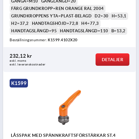
GÄNGA=M10
GÄNGLÄNGD=20
FÄRG GRUNDKROPP=REN ORANGE RAL 2004
GRUNDKROPPENS YTA=PLAST-BELAGD
D2=30
H=53,1
H2=37,2
HANDTAGSHÖJD=72,8
H4=77,3
HANDTAGSLÄNGD=95
HANDTAGSLÄNGD=110
B=13,2
Beställningsnummer:
K1599.4102X20
232,12 kr
DETALJER
exkl. moms
exkl. leveranskostnader
K1599
LÅSSPAK MED SPÄNNKRAFTSFÖRSTÄRKAR ST.4