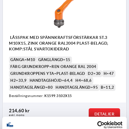
LÅSSPAK MED SPÄNNKRAFTSFÖRSTÄRKAR ST.3
M10X15, ZINK ORANGE RAL2004 PLAST-BELAGD,
KOMP:STÅL SVARTOXIDERAD
GÄNGA=M10
GÄNGLÄNGD=15
FÄRG GRUNDKROPP=REN ORANGE RAL 2004
GRUNDKROPPENS YTA=PLAST-BELAGD
D2=30
H=47
H2=33,9
HANDTAGSHÖJD=64,4
H4=68,6
HANDTAGSLÄNGD=80
HANDTAGSLÄNGD=95
B=11,2
Beställningsnummer:
K1599.3102X15
214,60 kr
DETALJER
exkl. moms
exkl. leveranskostnader