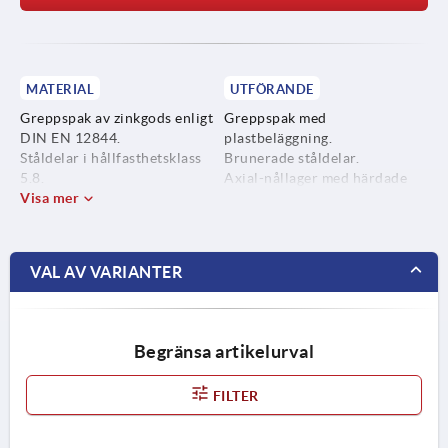
MATERIAL
UTFÖRANDE
Greppspak av zinkgods enligt
Greppspak med
DIN EN 12844.
plastbeläggning.
Ståldelar i hållfasthetsklass
Brunerade ståldelar.
5.8.
Axial-nållager med härdade
Visa mer
och slipade
anliggningsbrickor.
VAL AV VARIANTER
Begränsa artikelurval
FILTER