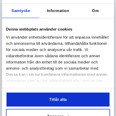
K1599
Samtycke
Information
Om
Denna webbplats använder cookies
Vi använder enhetsidentifierare för att anpassa innehållet
och annonserna till användarna, tillhandahålla funktioner
för sociala medier och analysera vår trafik. Vi
LÅSSPAK MED SPÄNNKRAFTSFÖRSTÄRKAR ST.3
M10X30, ZINK ORANGE RAL2004 PLAST-BELAGD,
vidarebefordrar även sådana identifierare och annan
KOMP:STÅL SVARTOXIDERAD
information från din enhet till de sociala medier och
annons- och analysföretag som vi samarbetar med.
GÄNGA=M10
GÄNGLÄNGD=30
Dessa kan i sin tur kombinera informationen med annan
FÄRG GRUNDKROPP=REN ORANGE RAL 2004
information som du har tillhandahållit eller som de har
GRUNDKROPPENS YTA=PLAST-BELAGD
D2=30
H=47
samlat in när du har använt deras tjänster.
H2=33,9
HANDTAGSHÖJD=64,4
H4=68,6
HANDTAGSLÄNGD=80
HANDTAGSLÄNGD=95
B=11,2
Tillåt alla
Beställningsnummer:
K1599.3102X30
214,60 kr