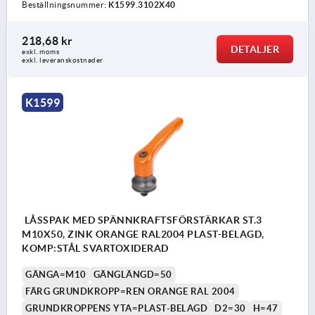
Beställningsnummer:
K1599.3102X40
218,68 kr
DETALJER
exkl. moms
exkl. leveranskostnader
K1599
LÅSSPAK MED SPÄNNKRAFTSFÖRSTÄRKAR ST.3
M10X50, ZINK ORANGE RAL2004 PLAST-BELAGD,
KOMP:STÅL SVARTOXIDERAD
GÄNGA=M10
GÄNGLÄNGD=50
FÄRG GRUNDKROPP=REN ORANGE RAL 2004
GRUNDKROPPENS YTA=PLAST-BELAGD
D2=30
H=47