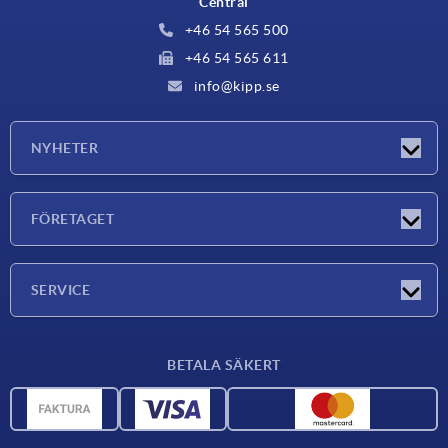
Central
+46 54 565 500
+46 54 565 611
info@kipp.se
NYHETER
Nyheter
FÖRETAGET
Mässor
Företaget
SERVICE
Leveransvillkor
BETALA SÄKERT
Materialöversikt
CAD-data
Kontakta oss