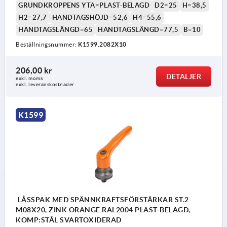
GRUNDKROPPENS YTA=PLAST-BELAGD
D2=25
H=38,5
H2=27,7
HANDTAGSHÖJD=52,6
H4=55,6
HANDTAGSLÄNGD=65
HANDTAGSLÄNGD=77,5
B=10
Beställningsnummer:
K1599.2082X10
1) Plan ände DIN EN ISO 4753
206,00 kr
DETALJER
exkl. moms
exkl. leveranskostnader
K1599
LÅSSPAK MED SPÄNNKRAFTSFÖRSTÄRKAR ST.2
M08X20, ZINK ORANGE RAL2004 PLAST-BELAGD,
KOMP:STÅL SVARTOXIDERAD