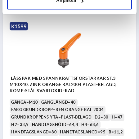
Anpassa
DETALJER
exkl. moms
exkl. leveranskostnader
K1599
LÅSSPAK MED SPÄNNKRAFTSFÖRSTÄRKAR ST.3
M10X40, ZINK ORANGE RAL2004 PLAST-BELAGD,
KOMP:STÅL SVARTOXIDERAD
GÄNGA=M10
GÄNGLÄNGD=40
FÄRG GRUNDKROPP=REN ORANGE RAL 2004
GRUNDKROPPENS YTA=PLAST-BELAGD
D2=30
H=47
H2=33,9
HANDTAGSHÖJD=64,4
H4=68,6
HANDTAGSLÄNGD=80
HANDTAGSLÄNGD=95
B=11,2