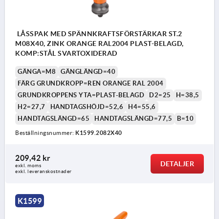
LÅSSPAK MED SPÄNNKRAFTSFÖRSTÄRKAR ST.2
M08X40, ZINK ORANGE RAL2004 PLAST-BELAGD,
KOMP:STÅL SVARTOXIDERAD
GÄNGA=M8
GÄNGLÄNGD=40
FÄRG GRUNDKROPP=REN ORANGE RAL 2004
GRUNDKROPPENS YTA=PLAST-BELAGD
D2=25
H=38,5
H2=27,7
HANDTAGSHÖJD=52,6
H4=55,6
HANDTAGSLÄNGD=65
HANDTAGSLÄNGD=77,5
B=10
Beställningsnummer:
K1599.2082X40
209,42 kr
DETALJER
exkl. moms
exkl. leveranskostnader
K1599