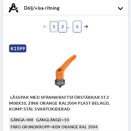
Dölj/visa ritning
1
2
5
K1599
LÅSSPAK MED SPÄNNKRAFTSFÖRSTÄRKAR ST.2
M08X10, ZINK ORANGE RAL2004 PLAST-BELAGD,
KOMP:STÅL SVARTOXIDERAD
GÄNGA=M8
GÄNGLÄNGD=10
FÄRG GRUNDKROPP=REN ORANGE RAL 2004