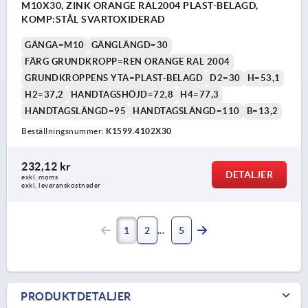
M10X30, ZINK ORANGE RAL2004 PLAST-BELAGD,
KOMP:STÅL SVARTOXIDERAD
GÄNGA=M10
GÄNGLÄNGD=30
FÄRG GRUNDKROPP=REN ORANGE RAL 2004
GRUNDKROPPENS YTA=PLAST-BELAGD
D2=30
H=53,1
H2=37,2
HANDTAGSHÖJD=72,8
H4=77,3
HANDTAGSLÄNGD=95
HANDTAGSLÄNGD=110
B=13,2
Beställningsnummer:
K1599.4102X30
232,12 kr
DETALJER
exkl. moms
exkl. leveranskostnader
1
2
5
PRODUKTDETALJER