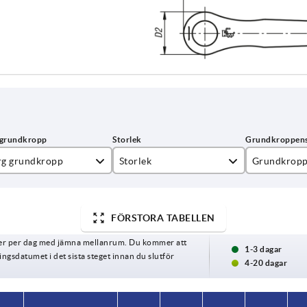
rg grundkropp
Storlek
Grundkropp
nstergrå RAL 7040
2
strukturmat
usgrå RAL 7035
3
FÖRSTORA TABELLEN
ger per dag med jämna mellanrum. Du kommer att
psgul RAL 1021
1-3 dagar
gsdatumet i det sista steget innan du slutför
4-20 dagar
n orange RAL 2004
gnalgrön RAL 6032