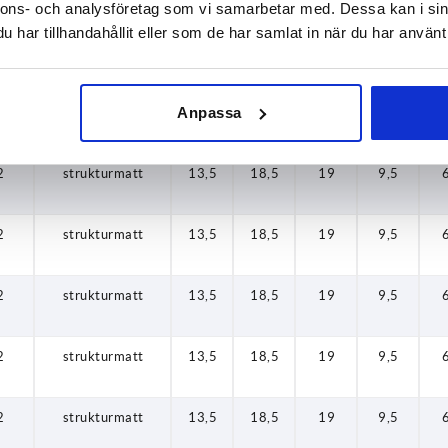
nnons- och analysföretag som vi samarbetar med. Dessa kan i sin
har tillhandahållit eller som de har samlat in när du har använt 
2
strukturmatt
13,5
18,5
19
9,5
Anpassa
2
strukturmatt
13,5
18,5
19
9,5
2
strukturmatt
13,5
18,5
19
9,5
2
strukturmatt
13,5
18,5
19
9,5
2
strukturmatt
13,5
18,5
19
9,5
2
strukturmatt
13,5
18,5
19
9,5
2
strukturmatt
13,5
18,5
19
9,5