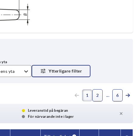
ens yta
t
1
2
6
Leveranstid på begäran
För närvarande inte i lager