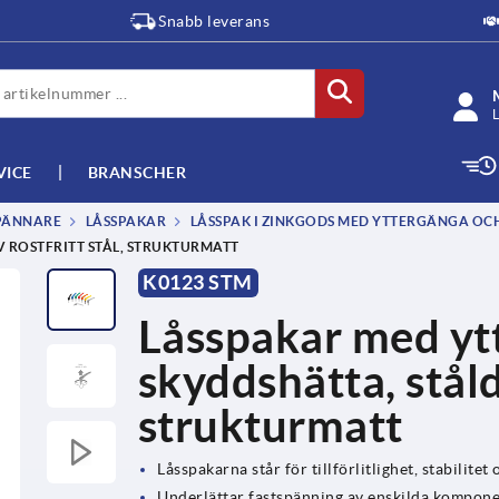
Snabb leverans
L
VICE
BRANSCHER
SPÄNNARE
LÅSSPAKAR
LÅSSPAK I ZINKGODS MED YTTERGÄNGA OCH 
 ROSTFRITT STÅL, STRUKTURMATT
K0123 STM
Låsspakar med yt
skyddshätta, stålde
strukturmatt
Låsspakarna står för tillförlitlighet, stabilite
Underlättar fastspänning av enskilda kompone