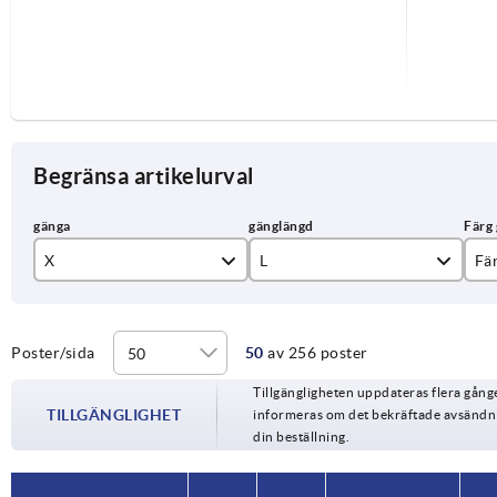
Begränsa artikelurval
X
L
Fä
M6
15
fö
M8
20
lj
Poster/sida
50
av 256 poster
Tillgängligheten uppdateras flera gån
M10
25
ra
TILLGÄNGLIGHET
informeras om det bekräftade avsändnin
din beställning.
30
re
40
si