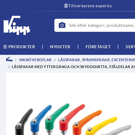
text.skipToContent
text.skipToNavigation
Tillverkarens expertis
NYHETER
FÖRETAGET
SER
PRODUKTER
MANÖVERDELAR
LÅSSPAKAR, SPÄNNSPAKAR, EXCENTER
LÅSSPAKAR MED YTTERGÄNGA OCH SKYDDSHÄTTA, STÅLDELAR AV