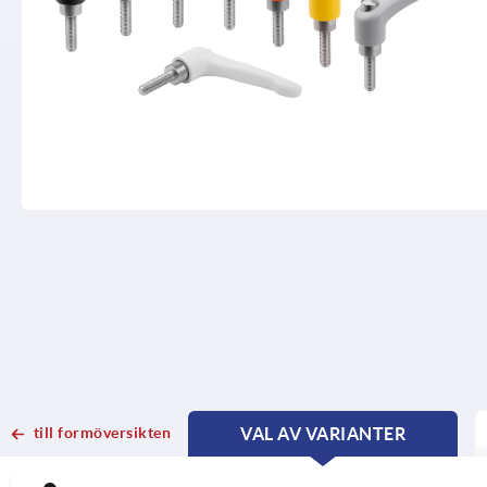
till formöversikten
VAL AV VARIANTER
CURRENT
CURRENT
TAB:
TAB: