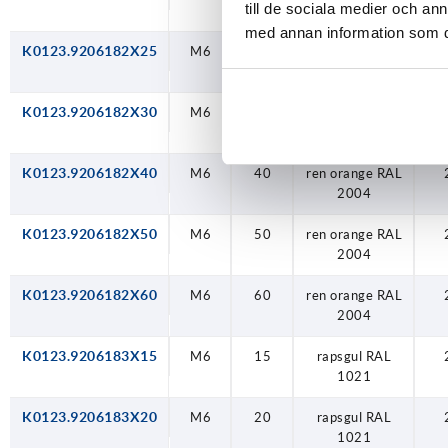
till de sociala medier och a
2004
med annan information som du 
K0123.9206182X25
M6
25
ren orange RAL
2004
K0123.9206182X30
M6
30
ren orange RAL
2004
K0123.9206182X40
M6
40
ren orange RAL
2004
K0123.9206182X50
M6
50
ren orange RAL
2004
K0123.9206182X60
M6
60
ren orange RAL
2004
K0123.9206183X15
M6
15
rapsgul RAL
1021
K0123.9206183X20
M6
20
rapsgul RAL
1021