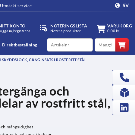
SV
Utmärkt service
MITT KONTO
NOTERINGSLISTA
VARUKORG
ogga in/registrera
Notera produkter
0,00 kr
productCode
qty
Direktbeställning
SKYDDSLOCK, GÄNGINSATS I ROSTFRITT STÅL
tergänga och
lar av rostfritt stål,
t och mångsidighet
nter och hela maskindelar