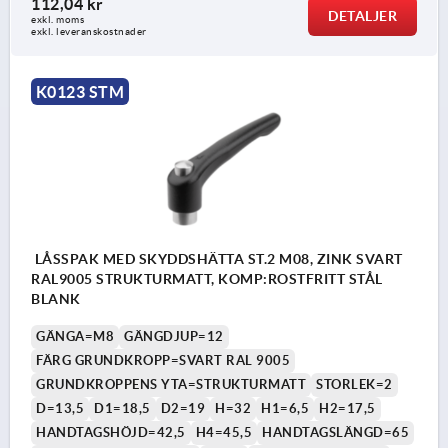
112,04 kr
DETALJER
exkl. moms
exkl. leveranskostnader
K0123 STM
LÅSSPAK MED SKYDDSHÄTTA ST.2 M08, ZINK SVART
RAL9005 STRUKTURMATT, KOMP:ROSTFRITT STÅL
BLANK
GÄNGA=M8
GÄNGDJUP=12
FÄRG GRUNDKROPP=SVART RAL 9005
GRUNDKROPPENS YTA=STRUKTURMATT
STORLEK=2
D=13,5
D1=18,5
D2=19
H=32
H1=6,5
H2=17,5
HANDTAGSHÖJD=42,5
H4=45,5
HANDTAGSLÄNGD=65