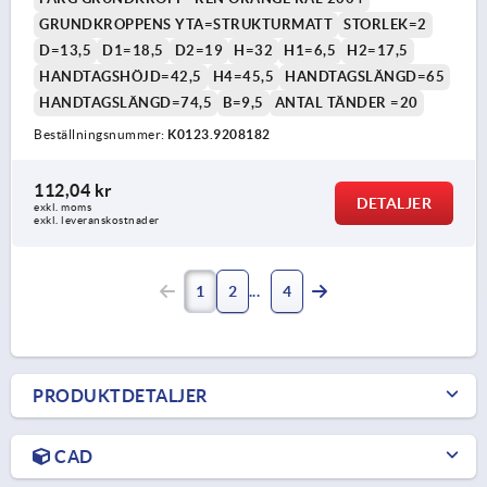
GRUNDKROPPENS YTA=STRUKTURMATT
STORLEK=2
D=13,5
D1=18,5
D2=19
H=32
H1=6,5
H2=17,5
HANDTAGSHÖJD=42,5
H4=45,5
HANDTAGSLÄNGD=65
HANDTAGSLÄNGD=74,5
B=9,5
ANTAL TÄNDER =20
Beställningsnummer:
K0123.9208182
112,04 kr
DETALJER
exkl. moms
exkl. leveranskostnader
1
2
4
PRODUKTDETALJER
CAD