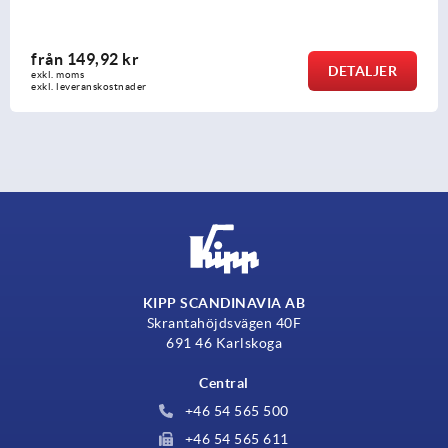
från
149,92 kr
DETALJER
exkl. moms
exkl. leveranskostnader
KIPP SCANDINAVIA AB
Skrantahöjdsvägen 40F
691 46 Karlskoga
Central
+46 54 565 500
+46 54 565 611