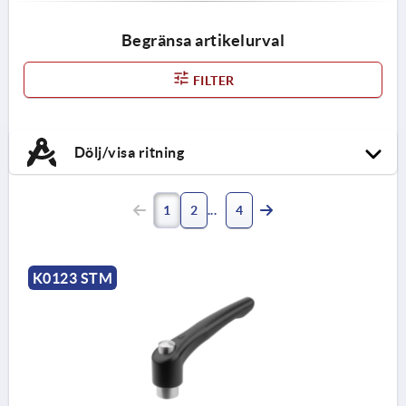
Begränsa artikelurval
FILTER
Dölj/visa ritning
1
2
4
K0123 STM