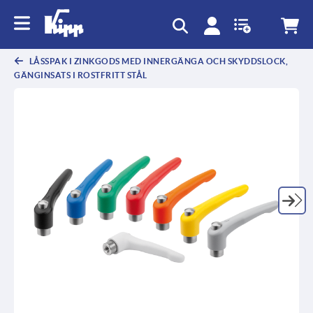
text.skipToContent
text.skipToNavigation
LÅSSPAK I ZINKGODS MED INNERGÄNGA OCH SKYDDSLOCK,
GÄNGINSATS I ROSTFRITT STÅL