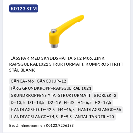
K0123 STM
LÅSSPAK MED SKYDDSHÄTTA ST.2 M06, ZINK
RAPSGUL RAL1021 STRUKTURMATT, KOMP:ROSTFRITT
STÅL BLANK
GÄNGA=M6
GÄNGDJUP=12
FÄRG GRUNDKROPP=RAPSGUL RAL 1021
GRUNDKROPPENS YTA=STRUKTURMATT
STORLEK=2
D=13,5
D1=18,5
D2=19
H=32
H1=6,5
H2=17,5
HANDTAGSHÖJD=42,5
H4=45,5
HANDTAGSLÄNGD=65
HANDTAGSLÄNGD=74,5
B=9,5
ANTAL TÄNDER =20
Beställningsnummer:
K0123.9206183