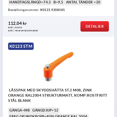
HANDTAGSLÄNGD=74,5
B=9,5
ANTAL TÄNDER =20
Beställningsnummer:
K0123.9208181
112,04 kr
DETALJER
exkl. moms
exkl. leveranskostnader
K0123 STM
LÅSSPAK MED SKYDDSHÄTTA ST.2 M08, ZINK
ORANGE RAL2004 STRUKTURMATT, KOMP:ROSTFRITT
STÅL BLANK
GÄNGA=M8
GÄNGDJUP=12
FÄRG GRUNDKROPP=REN ORANGE RAL 2004