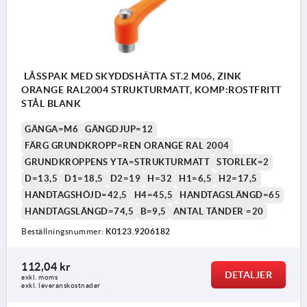
LÅSSPAK MED SKYDDSHÄTTA ST.2 M06, ZINK
ORANGE RAL2004 STRUKTURMATT, KOMP:ROSTFRITT
STÅL BLANK
GÄNGA=M6
GÄNGDJUP=12
FÄRG GRUNDKROPP=REN ORANGE RAL 2004
GRUNDKROPPENS YTA=STRUKTURMATT
STORLEK=2
D=13,5
D1=18,5
D2=19
H=32
H1=6,5
H2=17,5
HANDTAGSHÖJD=42,5
H4=45,5
HANDTAGSLÄNGD=65
HANDTAGSLÄNGD=74,5
B=9,5
ANTAL TÄNDER =20
Beställningsnummer:
K0123.9206182
112,04 kr
DETALJER
exkl. moms
exkl. leveranskostnader