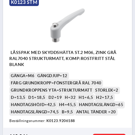
K0123 STM
LÅSSPAK MED SKYDDSHÄTTA ST.2 M06, ZINK GRÅ
RAL7040 STRUKTURMATT, KOMP:ROSTFRITT STÅL
BLANK
GÄNGA=M6
GÄNGDJUP=12
FÄRG GRUNDKROPP=FÖNSTERGRÅ RAL 7040
GRUNDKROPPENS YTA=STRUKTURMATT
STORLEK=2
D=13,5
D1=18,5
D2=19
H=32
H1=6,5
H2=17,5
HANDTAGSHÖJD=42,5
H4=45,5
HANDTAGSLÄNGD=65
HANDTAGSLÄNGD=74,5
B=9,5
ANTAL TÄNDER =20
Beställningsnummer:
K0123.9206188