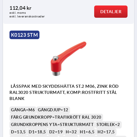
112,04 kr
DETALJER
exkl. moms
exkl. leveranskostnader
K0123 STM
LÅSSPAK MED SKYDDSHÄTTA ST.2 M06, ZINK RÖD
RAL3020 STRUKTURMATT, KOMP:ROSTFRITT STÅL
BLANK
GÄNGA=M6
GÄNGDJUP=12
FÄRG GRUNDKROPP=TRAFIKRÖTT RAL 3020
GRUNDKROPPENS YTA=STRUKTURMATT
STORLEK=2
D=13,5
D1=18,5
D2=19
H=32
H1=6,5
H2=17,5