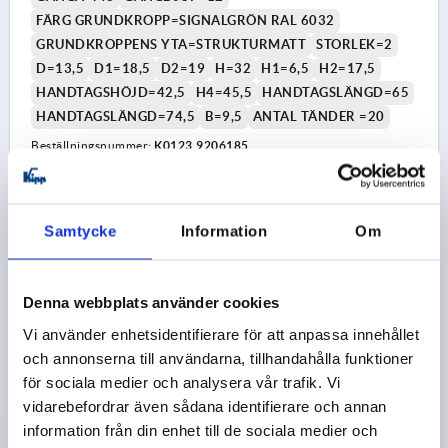
FÄRG GRUNDKROPP=SIGNALGRÖN RAL 6032
GRUNDKROPPENS YTA=STRUKTURMATT
STORLEK=2
D=13,5
D1=18,5
D2=19
H=32
H1=6,5
H2=17,5
HANDTAGSHÖJD=42,5
H4=45,5
HANDTAGSLÄNGD=65
HANDTAGSLÄNGD=74,5
B=9,5
ANTAL TÄNDER =20
Beställningsnummer:
K0123.9206185
112,04 kr
DETALJER
exkl. moms
exkl. leveranskostnader
Samtycke
Information
Om
K0123 STM
Denna webbplats använder cookies
Vi använder enhetsidentifierare för att anpassa innehållet
och annonserna till användarna, tillhandahålla funktioner
för sociala medier och analysera vår trafik. Vi
vidarebefordrar även sådana identifierare och annan
information från din enhet till de sociala medier och