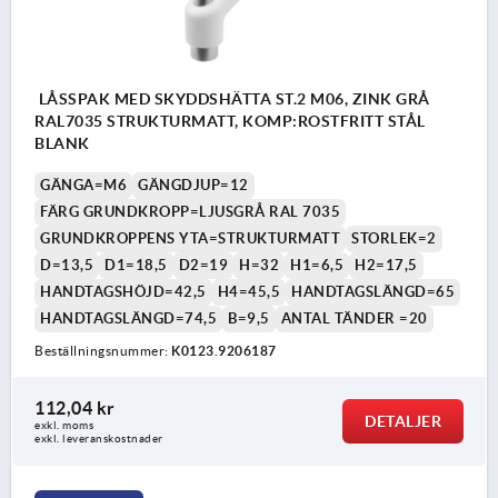
LÅSSPAK MED SKYDDSHÄTTA ST.2 M06, ZINK GRÅ
RAL7035 STRUKTURMATT, KOMP:ROSTFRITT STÅL
BLANK
GÄNGA=M6
GÄNGDJUP=12
FÄRG GRUNDKROPP=LJUSGRÅ RAL 7035
GRUNDKROPPENS YTA=STRUKTURMATT
STORLEK=2
D=13,5
D1=18,5
D2=19
H=32
H1=6,5
H2=17,5
HANDTAGSHÖJD=42,5
H4=45,5
HANDTAGSLÄNGD=65
HANDTAGSLÄNGD=74,5
B=9,5
ANTAL TÄNDER =20
Beställningsnummer:
K0123.9206187
112,04 kr
DETALJER
exkl. moms
exkl. leveranskostnader