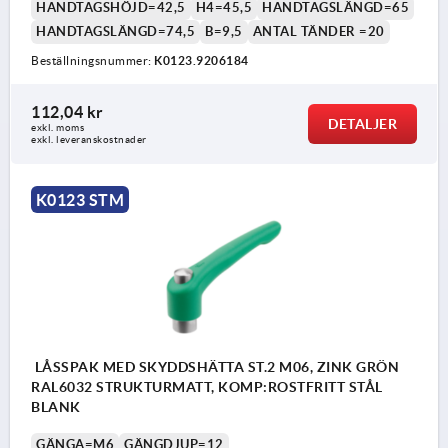
HANDTAGSHÖJD=42,5
H4=45,5
HANDTAGSLÄNGD=65
HANDTAGSLÄNGD=74,5
B=9,5
ANTAL TÄNDER =20
Beställningsnummer:
K0123.9206184
112,04 kr
DETALJER
exkl. moms
exkl. leveranskostnader
K0123 STM
LÅSSPAK MED SKYDDSHÄTTA ST.2 M06, ZINK GRÖN
RAL6032 STRUKTURMATT, KOMP:ROSTFRITT STÅL
BLANK
GÄNGA=M6
GÄNGDJUP=12