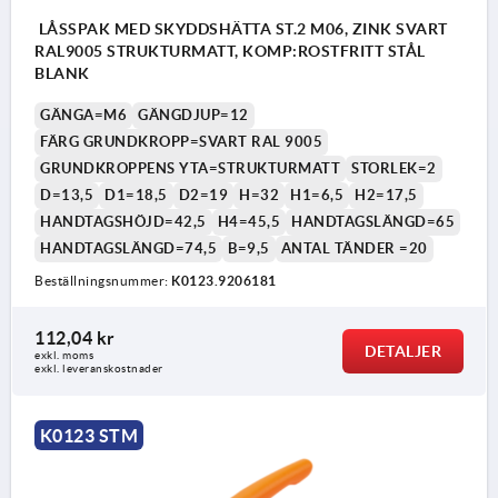
LÅSSPAK MED SKYDDSHÄTTA ST.2 M06, ZINK SVART
RAL9005 STRUKTURMATT, KOMP:ROSTFRITT STÅL
BLANK
GÄNGA=M6
GÄNGDJUP=12
FÄRG GRUNDKROPP=SVART RAL 9005
GRUNDKROPPENS YTA=STRUKTURMATT
STORLEK=2
D=13,5
D1=18,5
D2=19
H=32
H1=6,5
H2=17,5
HANDTAGSHÖJD=42,5
H4=45,5
HANDTAGSLÄNGD=65
HANDTAGSLÄNGD=74,5
B=9,5
ANTAL TÄNDER =20
Beställningsnummer:
K0123.9206181
112,04 kr
DETALJER
exkl. moms
exkl. leveranskostnader
K0123 STM