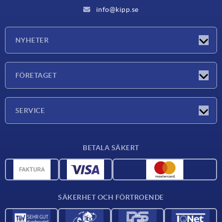
info@kipp.se
NYHETER
Nyheter
FÖRETAGET
Mässor
Företaget
SERVICE
Leveransvillkor
BETALA SÄKERT
Materialöversikt
CAD-data
Kontakta oss
SÄKERHET OCH FÖRTROENDE