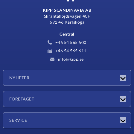
KIPP SCANDINAVIA AB
Skrantahöjdsvägen 40F
691 46 Karlskoga
Central
+46 54 565 500
+46 54 565 611
info@kipp.se
NYHETER
Nyheter
FÖRETAGET
Mässor
Företaget
SERVICE