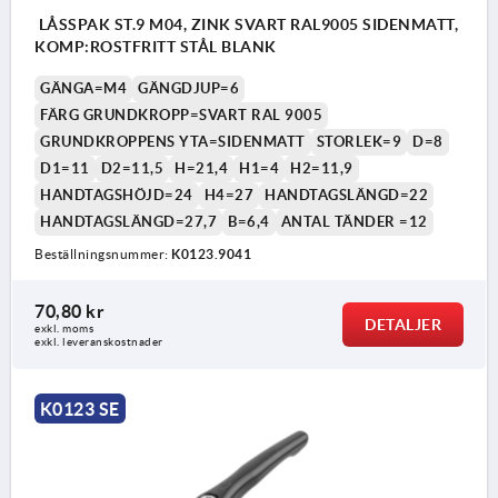
LÅSSPAK ST.9 M04, ZINK SVART RAL9005 SIDENMATT,
KOMP:ROSTFRITT STÅL BLANK
GÄNGA=M4
GÄNGDJUP=6
FÄRG GRUNDKROPP=SVART RAL 9005
GRUNDKROPPENS YTA=SIDENMATT
STORLEK=9
D=8
D1=11
D2=11,5
H=21,4
H1=4
H2=11,9
HANDTAGSHÖJD=24
H4=27
HANDTAGSLÄNGD=22
HANDTAGSLÄNGD=27,7
B=6,4
ANTAL TÄNDER =12
Beställningsnummer:
K0123.9041
70,80 kr
DETALJER
exkl. moms
exkl. leveranskostnader
K0123 SE