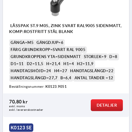
LÅSSPAK ST.9 M05, ZINK SVART RAL9005 SIDENMATT,
KOMP:ROSTFRITT STÅL BLANK
GÄNGA=M5
GÄNGDJUP=6
FÄRG GRUNDKROPP=SVART RAL 9005
GRUNDKROPPENS YTA=SIDENMATT
STORLEK=9
D=8
D1=11
D2=11,5
H=21,4
H1=4
H2=11,9
HANDTAGSHÖJD=24
H4=27
HANDTAGSLÄNGD=22
HANDTAGSLÄNGD=27,7
B=6,4
ANTAL TÄNDER =12
Beställningsnummer:
K0123.9051
70,80 kr
DETALJER
exkl. moms
exkl. leveranskostnader
K0123 SE