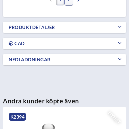
PRODUKTDETALJER
CAD
NEDLADDNINGAR
Andra kunder köpte även
ET
NY
K2395