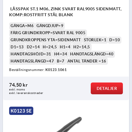
LÅSSPAK ST.1 M06, ZINK SVART RAL9005 SIDENMATT,
KOMP:ROSTFRITT STÅL BLANK
GÄNGA=M6
GÄNGDJUP=9
FÄRG GRUNDKROPP=SVART RAL 9005
GRUNDKROPPENS YTA=SIDENMATT
STORLEK=1
D=10
D1=13
D2=14
H=24,5
H1=4
H2=14,5
HANDTAGSHÖJD=31
H4=34
HANDTAGSLÄNGD=40
HANDTAGSLÄNGD=47
B=7
ANTAL TÄNDER =16
Beställningsnummer:
K0123.1061
74,50 kr
DETALJER
exkl. moms
exkl. leveranskostnader
K0123 SE