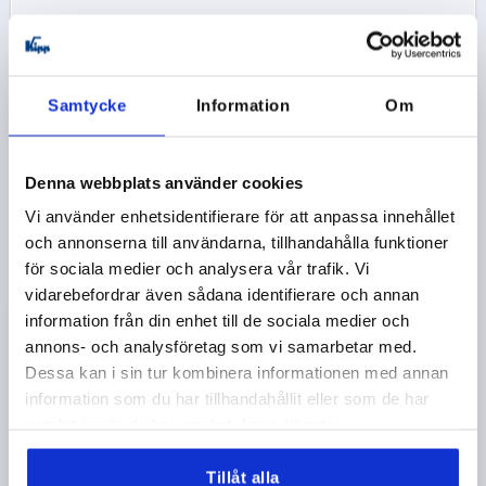
74,50 kr
DETALJER
exkl. moms
exkl. leveranskostnader
Samtycke
Information
Om
K0123 SE
Denna webbplats använder cookies
Vi använder enhetsidentifierare för att anpassa innehållet
och annonserna till användarna, tillhandahålla funktioner
för sociala medier och analysera vår trafik. Vi
vidarebefordrar även sådana identifierare och annan
LÅSSPAK ST.0 M05, ZINK SVART RAL9005 SIDENMATT,
information från din enhet till de sociala medier och
KOMP:ROSTFRITT STÅL BLANK
annons- och analysföretag som vi samarbetar med.
GÄNGA=M5
GÄNGDJUP=9
Dessa kan i sin tur kombinera informationen med annan
FÄRG GRUNDKROPP=SVART RAL 9005
information som du har tillhandahållit eller som de har
GRUNDKROPPENS YTA=SIDENMATT
STORLEK=0
D=10
samlat in när du har använt deras tjänster.
D1=13
D2=14
H=24,5
H1=4
H2=14,5
HANDTAGSHÖJD=30
H4=33
HANDTAGSLÄNGD=30
Tillåt alla