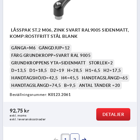
LÅSSPAK ST.2 M06, ZINK SVART RAL9005 SIDENMATT,
KOMP:ROSTFRITT STÅL BLANK
GÄNGA=M6
GÄNGDJUP=12
FÄRG GRUNDKROPP=SVART RAL 9005
GRUNDKROPPENS YTA=SIDENMATT
STORLEK=2
D=13,5
D1=18,5
D2=19
H=28,5
H1=6,5
H2=17,5
HANDTAGSHÖJD=42,5
H4=45,5
HANDTAGSLÄNGD=65
HANDTAGSLÄNGD=74,5
B=9,5
ANTAL TÄNDER =20
Beställningsnummer:
K0123.2061
92,75 kr
DETALJER
exkl. moms
exkl. leveranskostnader
1
2