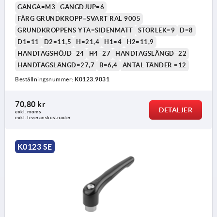
GÄNGA=M3
GÄNGDJUP=6
FÄRG GRUNDKROPP=SVART RAL 9005
GRUNDKROPPENS YTA=SIDENMATT
STORLEK=9
D=8
D1=11
D2=11,5
H=21,4
H1=4
H2=11,9
HANDTAGSHÖJD=24
H4=27
HANDTAGSLÄNGD=22
HANDTAGSLÄNGD=27,7
B=6,4
ANTAL TÄNDER =12
Beställningsnummer:
K0123.9031
70,80 kr
DETALJER
exkl. moms
exkl. leveranskostnader
K0123 SE