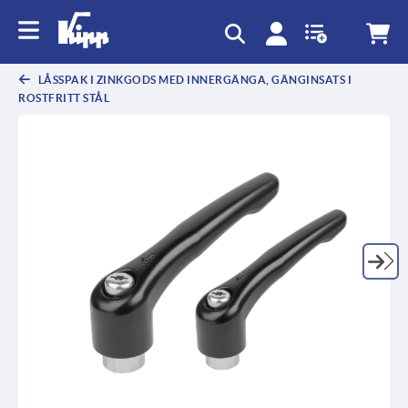
text.skipToContent
text.skipToNavigation
LÅSSPAK I ZINKGODS MED INNERGÄNGA, GÄNGINSATS I
ROSTFRITT STÅL