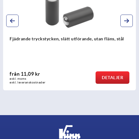
Fjädrande tryckstycken för inpressning, utan fläns, stål
från
11,55 kr
DETALJER
exkl. moms
exkl. leveranskostnader