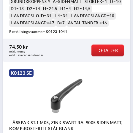
GRUNDKROPPENS YTA=SIDENMATT
STORLEK=1
D=10
D1=13
D2=14
H=24,5
H1=4
H2=14,5
HANDTAGSHÖJD=31
H4=34
HANDTAGSLÄNGD=40
HANDTAGSLÄNGD=47
B=7
ANTAL TÄNDER =16
Beställningsnummer:
K0123.1041
74,50 kr
DETALJER
exkl. moms
exkl. leveranskostnader
K0123 SE
LÅSSPAK ST.1 M05, ZINK SVART RAL9005 SIDENMATT,
KOMP:ROSTFRITT STÅL BLANK