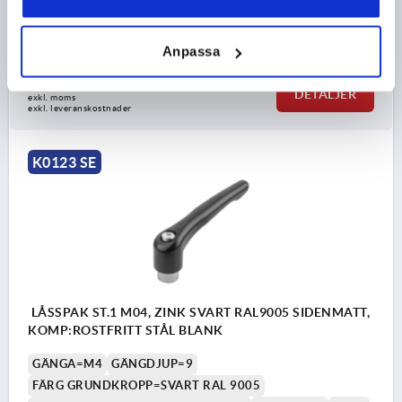
HANDTAGSLÄNGD=37
B=7
ANTAL TÄNDER =16
Beställningsnummer:
K0123.0051
Anpassa
74,50 kr
DETALJER
exkl. moms
exkl. leveranskostnader
K0123 SE
LÅSSPAK ST.1 M04, ZINK SVART RAL9005 SIDENMATT,
KOMP:ROSTFRITT STÅL BLANK
GÄNGA=M4
GÄNGDJUP=9
FÄRG GRUNDKROPP=SVART RAL 9005