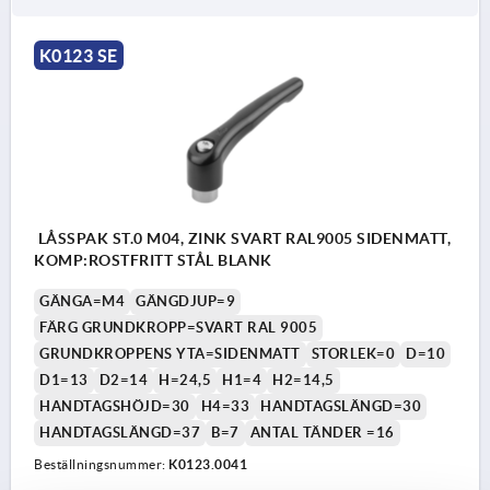
K0123 SE
LÅSSPAK ST.0 M04, ZINK SVART RAL9005 SIDENMATT,
KOMP:ROSTFRITT STÅL BLANK
GÄNGA=M4
GÄNGDJUP=9
FÄRG GRUNDKROPP=SVART RAL 9005
GRUNDKROPPENS YTA=SIDENMATT
STORLEK=0
D=10
D1=13
D2=14
H=24,5
H1=4
H2=14,5
HANDTAGSHÖJD=30
H4=33
HANDTAGSLÄNGD=30
HANDTAGSLÄNGD=37
B=7
ANTAL TÄNDER =16
Beställningsnummer:
K0123.0041