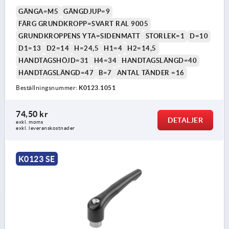
GÄNGA=M5
GÄNGDJUP=9
FÄRG GRUNDKROPP=SVART RAL 9005
GRUNDKROPPENS YTA=SIDENMATT
STORLEK=1
D=10
D1=13
D2=14
H=24,5
H1=4
H2=14,5
HANDTAGSHÖJD=31
H4=34
HANDTAGSLÄNGD=40
HANDTAGSLÄNGD=47
B=7
ANTAL TÄNDER =16
Beställningsnummer:
K0123.1051
74,50 kr
DETALJER
exkl. moms
exkl. leveranskostnader
K0123 SE