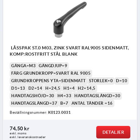
LÅSSPAK ST.0 M03, ZINK SVART RAL9005 SIDENMATT,
KOMP:ROSTFRITT STÅL BLANK
GÄNGA=M3
GÄNGDJUP=9
FÄRG GRUNDKROPP=SVART RAL 9005
GRUNDKROPPENS YTA=SIDENMATT
STORLEK=0
D=10
D1=13
D2=14
H=24,5
H1=4
H2=14,5
HANDTAGSHÖJD=30
H4=33
HANDTAGSLÄNGD=30
HANDTAGSLÄNGD=37
B=7
ANTAL TÄNDER =16
Beställningsnummer:
K0123.0031
74,50 kr
DETALJER
exkl. moms
exkl. leveranskostnader