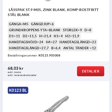
LÅSSPAK ST.9 M05, ZINK BLANK, KOMP:ROSTFRITT
STÅL BLANK
GÄNGA=M5
GÄNGDJUP=6
GRUNDKROPPENS YTA=BLANK
STORLEK=9
D=8
D1=11
D2=11,5
H=21,4
H1=4
H2=11,9
HANDTAGSHÖJD=24
H4=27
HANDTAGSLÄNGD=22
HANDTAGSLÄNGD=27,7
B=6,4
ANTAL TÄNDER =12
Beställningsnummer:
K0123.905008
68,03 kr
DETALJER
exkl. moms
exkl. leveranskostnader
K0123 BL