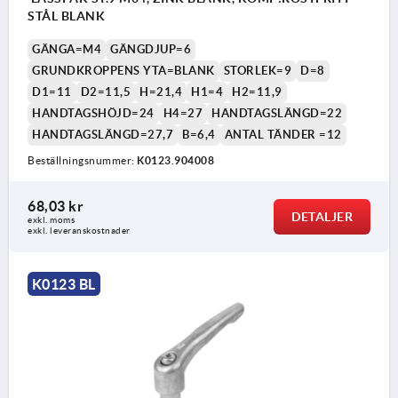
STÅL BLANK
GÄNGA=M4
GÄNGDJUP=6
GRUNDKROPPENS YTA=BLANK
STORLEK=9
D=8
D1=11
D2=11,5
H=21,4
H1=4
H2=11,9
HANDTAGSHÖJD=24
H4=27
HANDTAGSLÄNGD=22
HANDTAGSLÄNGD=27,7
B=6,4
ANTAL TÄNDER =12
Beställningsnummer:
K0123.904008
68,03 kr
DETALJER
exkl. moms
exkl. leveranskostnader
K0123 BL