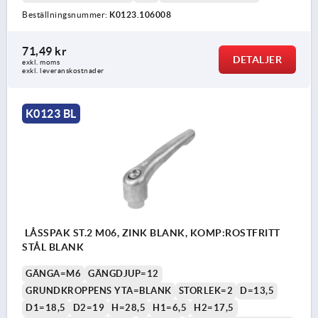
Beställningsnummer:
K0123.106008
71,49 kr
DETALJER
exkl. moms
exkl. leveranskostnader
K0123 BL
LÅSSPAK ST.2 M06, ZINK BLANK, KOMP:ROSTFRITT
STÅL BLANK
GÄNGA=M6
GÄNGDJUP=12
GRUNDKROPPENS YTA=BLANK
STORLEK=2
D=13,5
D1=18,5
D2=19
H=28,5
H1=6,5
H2=17,5