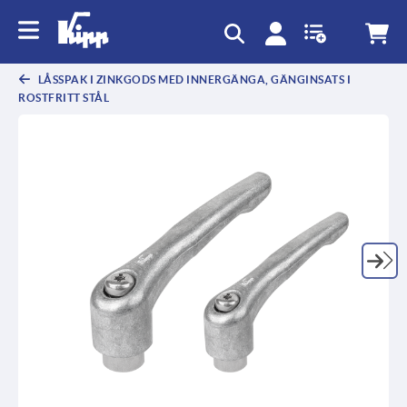
text.skipToContent
text.skipToNavigation
LÅSSPAK I ZINKGODS MED INNERGÄNGA, GÄNGINSATS I
ROSTFRITT STÅL