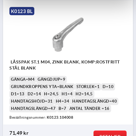
K0123 BL
LÅSSPAK ST.1 M04, ZINK BLANK, KOMP:ROSTFRITT
STÅL BLANK
GÄNGA=M4
GÄNGDJUP=9
GRUNDKROPPENS YTA=BLANK
STORLEK=1
D=10
D1=13
D2=14
H=24,5
H1=4
H2=14,5
HANDTAGSHÖJD=31
H4=34
HANDTAGSLÄNGD=40
HANDTAGSLÄNGD=47
B=7
ANTAL TÄNDER =16
Beställningsnummer:
K0123.104008
71,49 kr