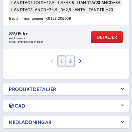
HANDTAGSHÖJD=42,5
H4=45,5
HANDTAGSLÄNGD=65
HANDTAGSLÄNGD=74,5
B=9,5
ANTAL TÄNDER =20
Beställningsnummer:
K0123.206008
89,05 kr
DETALJER
exkl. moms
exkl. leveranskostnader
1
2
PRODUKTDETALJER
CAD
NEDLADDNINGAR