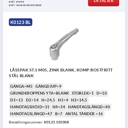
DETALJER
exkl. moms
exkl. leveranskostnader
K0123 BL
LÅSSPAK ST.1 M05, ZINK BLANK, KOMP:ROSTFRITT
STÅL BLANK
GÄNGA=M5
GÄNGDJUP=9
GRUNDKROPPENS YTA=BLANK
STORLEK=1
D=10
D1=13
D2=14
H=24,5
H1=4
H2=14,5
HANDTAGSHÖJD=31
H4=34
HANDTAGSLÄNGD=40
HANDTAGSLÄNGD=47
B=7
ANTAL TÄNDER =16
Beställningsnummer:
K0123.105008