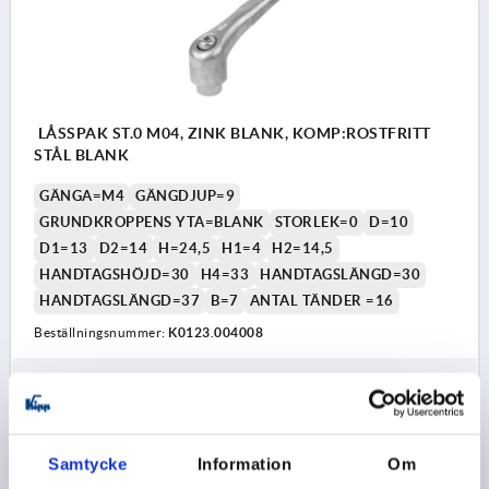
LÅSSPAK ST.0 M04, ZINK BLANK, KOMP:ROSTFRITT
STÅL BLANK
GÄNGA=M4
GÄNGDJUP=9
GRUNDKROPPENS YTA=BLANK
STORLEK=0
D=10
D1=13
D2=14
H=24,5
H1=4
H2=14,5
HANDTAGSHÖJD=30
H4=33
HANDTAGSLÄNGD=30
HANDTAGSLÄNGD=37
B=7
ANTAL TÄNDER =16
Beställningsnummer:
K0123.004008
71,49 kr
DETALJER
exkl. moms
exkl. leveranskostnader
Samtycke
Information
Om
K0123 BL