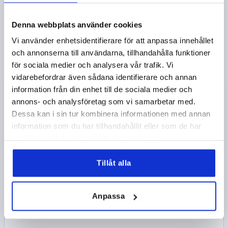
Denna webbplats använder cookies
Vi använder enhetsidentifierare för att anpassa innehållet
och annonserna till användarna, tillhandahålla funktioner
för sociala medier och analysera vår trafik. Vi
vidarebefordrar även sådana identifierare och annan
LÅSSPAK ST.0 M05, ZINK BLANK, KOMP:ROSTFRITT
information från din enhet till de sociala medier och
STÅL BLANK
annons- och analysföretag som vi samarbetar med.
GÄNGA=M5
GÄNGDJUP=9
Dessa kan i sin tur kombinera informationen med annan
GRUNDKROPPENS YTA=BLANK
STORLEK=0
D=10
information som du har tillhandahållit eller som de har
D1=13
D2=14
H=24,5
H1=4
H2=14,5
samlat in när du har använt deras tjänster.
HANDTAGSHÖJD=30
H4=33
HANDTAGSLÄNGD=30
HANDTAGSLÄNGD=37
B=7
ANTAL TÄNDER =16
Tillåt alla
Beställningsnummer:
K0123.005008
Anpassa
71,49 kr
DETALJER
exkl. moms
exkl. leveranskostnader