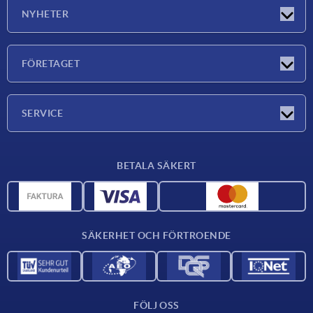
NYHETER
Nyheter
FÖRETAGET
Mässor
Företaget
SERVICE
Leveransvillkor
BETALA SÄKERT
Materialöversikt
CAD-data
Kontakta oss
SÄKERHET OCH FÖRTROENDE
FÖLJ OSS