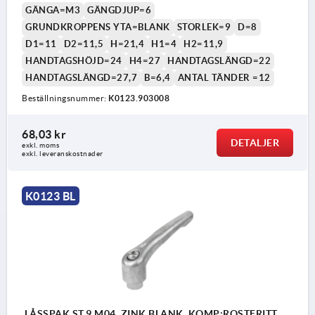
GÄNGA=M3
GÄNGDJUP=6
GRUNDKROPPENS YTA=BLANK
STORLEK=9
D=8
D1=11
D2=11,5
H=21,4
H1=4
H2=11,9
HANDTAGSHÖJD=24
H4=27
HANDTAGSLÄNGD=22
HANDTAGSLÄNGD=27,7
B=6,4
ANTAL TÄNDER =12
Beställningsnummer:
K0123.903008
68,03 kr
DETALJER
exkl. moms
exkl. leveranskostnader
K0123 BL
LÅSSPAK ST.9 M04, ZINK BLANK, KOMP:ROSTFRITT