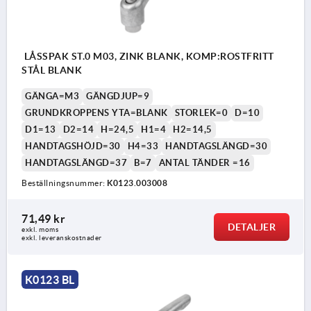
LÅSSPAK ST.0 M03, ZINK BLANK, KOMP:ROSTFRITT
STÅL BLANK
GÄNGA=M3
GÄNGDJUP=9
GRUNDKROPPENS YTA=BLANK
STORLEK=0
D=10
D1=13
D2=14
H=24,5
H1=4
H2=14,5
HANDTAGSHÖJD=30
H4=33
HANDTAGSLÄNGD=30
HANDTAGSLÄNGD=37
B=7
ANTAL TÄNDER =16
Beställningsnummer:
K0123.003008
71,49 kr
DETALJER
exkl. moms
exkl. leveranskostnader
K0123 BL