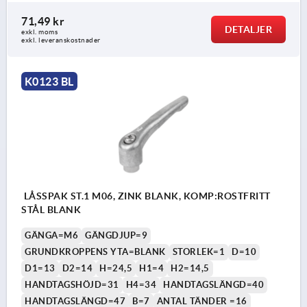
71,49 kr
DETALJER
exkl. moms
exkl. leveranskostnader
K0123 BL
LÅSSPAK ST.1 M06, ZINK BLANK, KOMP:ROSTFRITT
STÅL BLANK
GÄNGA=M6
GÄNGDJUP=9
GRUNDKROPPENS YTA=BLANK
STORLEK=1
D=10
D1=13
D2=14
H=24,5
H1=4
H2=14,5
HANDTAGSHÖJD=31
H4=34
HANDTAGSLÄNGD=40
HANDTAGSLÄNGD=47
B=7
ANTAL TÄNDER =16