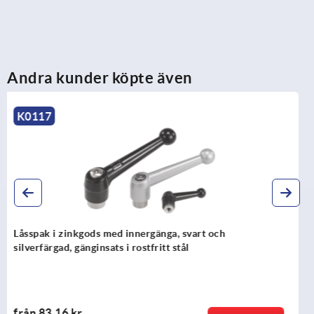
Andra kunder köpte även
K0123
Låsspak i zinkgods med yttergänga och skyddslock,
sidenmatt renorange, gänginsats i rostfritt stål
från
117,23 kr