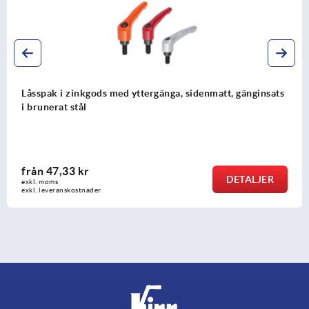
Låsspak i zinkgods med yttergänga, sidenmatt, gänginsats
i brunerat stål
från
47,33 kr
DETALJER
exkl. moms
exkl. leveranskostnader