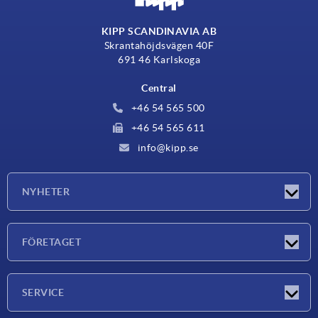
KIPP SCANDINAVIA AB
Skrantahöjdsvägen 40F
691 46 Karlskoga
Central
+46 54 565 500
+46 54 565 611
info@kipp.se
NYHETER
Nyheter
FÖRETAGET
Mässor
Företaget
SERVICE