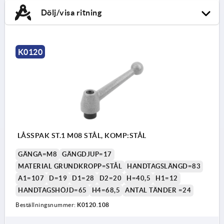
Dölj/visa ritning
K0120
LÅSSPAK ST.1 M08 STÅL, KOMP:STÅL
GÄNGA=M8
GÄNGDJUP=17
MATERIAL GRUNDKROPP=STÅL
HANDTAGSLÄNGD=83
A1=107
D=19
D1=28
D2=20
H=40,5
H1=12
HANDTAGSHÖJD=65
H4=68,5
ANTAL TÄNDER =24
Beställningsnummer:
K0120.108