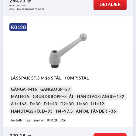
264,73 kr
DETALJER
exkl. moms
exkl. leveranskostnader
K0120
LÅSSPAK ST.3 M16 STÅL, KOMP:STÅL
GÄNGA=M16
GÄNGDJUP=27
MATERIAL GRUNDKROPP=STÅL
HANDTAGSLÄNGD=132
A1=168
D=30
D1=43
D2=30
H=60
H1=12
HANDTAGSHÖJD=93
H4=97,5
ANTAL TÄNDER =36
Beställningsnummer:
K0120.316
370,18 kr