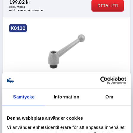
199,82 kr
DETALJER
exkl. moms
exkl. leveranskostnader
K0120
LÅSSPAK ST.2 M12 STÅL, KOMP:STÅL
GÄNGA=M12
GÄNGDJUP=23
MATERIAL GRUNDKROPP=STÅL
HANDTAGSLÄNGD=108
Samtycke
Information
Om
A1=138,5
D=23
D1=35
D2=25
H=51,5
H1=12
HANDTAGSHÖJD=79,5
H4=84
ANTAL TÄNDER =26
Denna webbplats använder cookies
Beställningsnummer:
K0120.212
Vi använder enhetsidentifierare för att anpassa innehållet