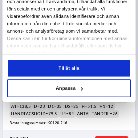
och annonserna till användarna, tillhandahålla funktioner
264,73 kr
DETALJER
exkl. moms
för sociala medier och analysera vår trafik. Vi
exkl. leveranskostnader
vidarebefordrar även sådana identifierare och annan
information från din enhet till de sociala medier och
K0120
annons- och analysföretag som vi samarbetar med.
Dessa kan i sin tur kombinera informationen med annan
information som du har tillhandahållit eller som de har
samlat in när du har använt deras tjänster.
Tillåt alla
LÅSSPAK ST.2 M16 STÅL, KOMP:STÅL
Anpassa
GÄNGA=M16
GÄNGDJUP=23
MATERIAL GRUNDKROPP=STÅL
HANDTAGSLÄNGD=108
A1=138,5
D=23
D1=35
D2=25
H=51,5
H1=12
HANDTAGSHÖJD=79,5
H4=84
ANTAL TÄNDER =26
Beställningsnummer:
K0120.216