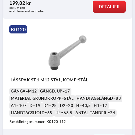
199,82 kr
DETALJER
exkl. moms
exkl. leveranskostnader
K0120
LÅSSPAK ST.1 M12 STÅL, KOMP:STÅL
GÄNGA=M12
GÄNGDJUP=17
MATERIAL GRUNDKROPP=STÅL
HANDTAGSLÄNGD=83
A1=107
D=19
D1=28
D2=20
H=40,5
H1=12
HANDTAGSHÖJD=65
H4=68,5
ANTAL TÄNDER =24
Beställningsnummer:
K0120.112