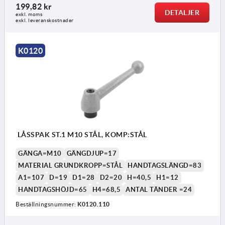
199,82 kr
DETALJER
exkl. moms
exkl. leveranskostnader
K0120
LÅSSPAK ST.1 M10 STÅL, KOMP:STÅL
GÄNGA=M10
GÄNGDJUP=17
MATERIAL GRUNDKROPP=STÅL
HANDTAGSLÄNGD=83
A1=107
D=19
D1=28
D2=20
H=40,5
H1=12
HANDTAGSHÖJD=65
H4=68,5
ANTAL TÄNDER =24
Beställningsnummer:
K0120.110