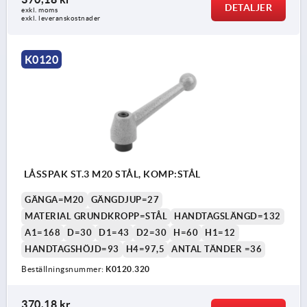
DETALJER
exkl. moms
exkl. leveranskostnader
K0120
LÅSSPAK ST.3 M20 STÅL, KOMP:STÅL
GÄNGA=M20
GÄNGDJUP=27
MATERIAL GRUNDKROPP=STÅL
HANDTAGSLÄNGD=132
A1=168
D=30
D1=43
D2=30
H=60
H1=12
HANDTAGSHÖJD=93
H4=97,5
ANTAL TÄNDER =36
Beställningsnummer:
K0120.320
370,18 kr