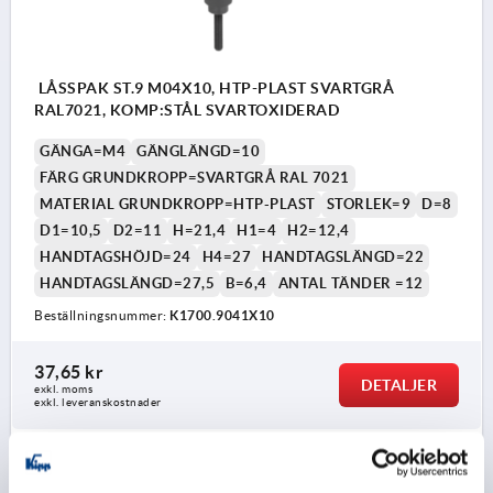
LÅSSPAK ST.9 M04X10, HTP-PLAST SVARTGRÅ
RAL7021, KOMP:STÅL SVARTOXIDERAD
GÄNGA=M4
GÄNGLÄNGD=10
FÄRG GRUNDKROPP=SVARTGRÅ RAL 7021
MATERIAL GRUNDKROPP=HTP-PLAST
STORLEK=9
D=8
D1=10,5
D2=11
H=21,4
H1=4
H2=12,4
HANDTAGSHÖJD=24
H4=27
HANDTAGSLÄNGD=22
HANDTAGSLÄNGD=27,5
B=6,4
ANTAL TÄNDER =12
Beställningsnummer:
K1700.9041X10
37,65 kr
DETALJER
exkl. moms
exkl. leveranskostnader
K1700