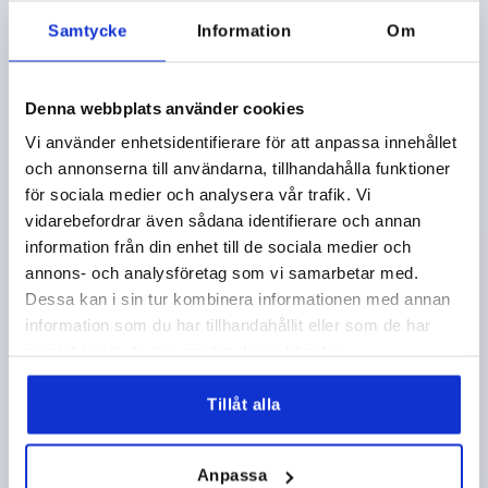
Samtycke
Information
Om
Denna webbplats använder cookies
Vi använder enhetsidentifierare för att anpassa innehållet
LÅSSPAK ST.9 M04X15, HTP-PLAST SVARTGRÅ
och annonserna till användarna, tillhandahålla funktioner
RAL7021, KOMP:STÅL SVARTOXIDERAD
för sociala medier och analysera vår trafik. Vi
vidarebefordrar även sådana identifierare och annan
GÄNGA=M4
GÄNGLÄNGD=15
information från din enhet till de sociala medier och
FÄRG GRUNDKROPP=SVARTGRÅ RAL 7021
annons- och analysföretag som vi samarbetar med.
MATERIAL GRUNDKROPP=HTP-PLAST
STORLEK=9
D=8
Dessa kan i sin tur kombinera informationen med annan
D1=10,5
D2=11
H=21,4
H1=4
H2=12,4
information som du har tillhandahållit eller som de har
HANDTAGSHÖJD=24
H4=27
HANDTAGSLÄNGD=22
samlat in när du har använt deras tjänster.
HANDTAGSLÄNGD=27,5
B=6,4
ANTAL TÄNDER =12
Beställningsnummer:
K1700.9041X15
Tillåt alla
37,65 kr
DETALJER
exkl. moms
exkl. leveranskostnader
Anpassa