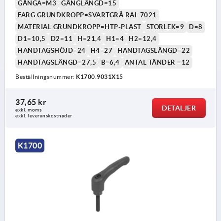
GÄNGA=M3
GÄNGLÄNGD=15
FÄRG GRUNDKROPP=SVARTGRÅ RAL 7021
MATERIAL GRUNDKROPP=HTP-PLAST
STORLEK=9
D=8
D1=10,5
D2=11
H=21,4
H1=4
H2=12,4
HANDTAGSHÖJD=24
H4=27
HANDTAGSLÄNGD=22
HANDTAGSLÄNGD=27,5
B=6,4
ANTAL TÄNDER =12
Beställningsnummer:
K1700.9031X15
37,65 kr
DETALJER
exkl. moms
exkl. leveranskostnader
K1700