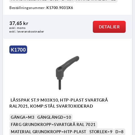
Beställningsnummer:
K1700.9031X6
1) Plan ände DIN EN ISO 4753
37,65 kr
DETALJER
exkl. moms
exkl. leveranskostnader
K1700
LÅSSPAK ST.9 M03X10, HTP-PLAST SVARTGRÅ
RAL7021, KOMP:STÅL SVARTOXIDERAD
GÄNGA=M3
GÄNGLÄNGD=10
FÄRG GRUNDKROPP=SVARTGRÅ RAL 7021
MATERIAL GRUNDKROPP=HTP-PLAST
STORLEK=9
D=8