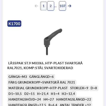
1
2
107
K1700
LÅSSPAK ST.9 M03X6, HTP-PLAST SVARTGRÅ
RAL7021, KOMP:STÅL SVARTOXIDERAD
GÄNGA=M3
GÄNGLÄNGD=6
FÄRG GRUNDKROPP=SVARTGRÅ RAL 7021
MATERIAL GRUNDKROPP=HTP-PLAST
STORLEK=9
D=8
D1=10,5
D2=11
H=21,4
H1=4
H2=12,4
HANDTAGSHÖJD=24
H4=27
HANDTAGSLÄNGD=22
HANDTAGSLÄNGD=27,5
B=6,4
ANTAL TÄNDER =12