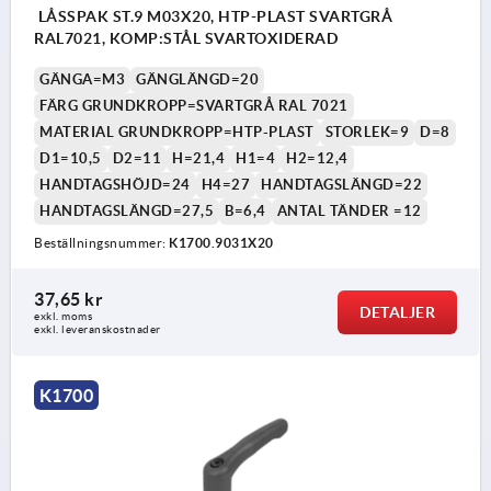
LÅSSPAK ST.9 M03X20, HTP-PLAST SVARTGRÅ
RAL7021, KOMP:STÅL SVARTOXIDERAD
GÄNGA=M3
GÄNGLÄNGD=20
FÄRG GRUNDKROPP=SVARTGRÅ RAL 7021
MATERIAL GRUNDKROPP=HTP-PLAST
STORLEK=9
D=8
D1=10,5
D2=11
H=21,4
H1=4
H2=12,4
HANDTAGSHÖJD=24
H4=27
HANDTAGSLÄNGD=22
HANDTAGSLÄNGD=27,5
B=6,4
ANTAL TÄNDER =12
Beställningsnummer:
K1700.9031X20
37,65 kr
DETALJER
exkl. moms
exkl. leveranskostnader
K1700