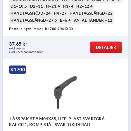
D1=10,5
D2=11
H=21,4
H1=4
H2=12,4
HANDTAGSHÖJD=24
H4=27
HANDTAGSLÄNGD=22
HANDTAGSLÄNGD=27,5
B=6,4
ANTAL TÄNDER =12
Beställningsnummer:
K1700.9041X30
37,65 kr
DETALJER
exkl. moms
exkl. leveranskostnader
K1700
LÅSSPAK ST.9 M04X35, HTP-PLAST SVARTGRÅ
RAL7021, KOMP:STÅL SVARTOXIDERAD