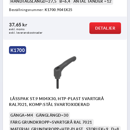
HANDTAGSLÄNGD=27,5
B=6,4
ANTAL TÄNDER =12
Beställningsnummer:
K1700.9041X25
37,65 kr
DETALJER
exkl. moms
exkl. leveranskostnader
K1700
LÅSSPAK ST.9 M04X30, HTP-PLAST SVARTGRÅ
RAL7021, KOMP:STÅL SVARTOXIDERAD
GÄNGA=M4
GÄNGLÄNGD=30
FÄRG GRUNDKROPP=SVARTGRÅ RAL 7021
MATERIAL GRUNDKROPP=HTP-PLAST
STORLEK=9
D=8