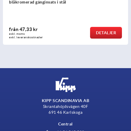
stål
från
37,65 kr
LJER
DET
exkl. moms
exkl. leveranskostnader
KIPP SCANDINAVIA AB
Skrantahöjdsvägen 40F
691 46 Karlskoga
Central