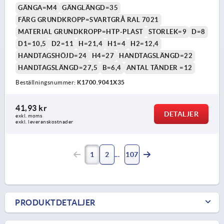
GÄNGA=M4
GÄNGLÄNGD=35
FÄRG GRUNDKROPP=SVARTGRÅ RAL 7021
MATERIAL GRUNDKROPP=HTP-PLAST
STORLEK=9
D=8
D1=10,5
D2=11
H=21,4
H1=4
H2=12,4
HANDTAGSHÖJD=24
H4=27
HANDTAGSLÄNGD=22
HANDTAGSLÄNGD=27,5
B=6,4
ANTAL TÄNDER =12
Beställningsnummer:
K1700.9041X35
41,93 kr
DETALJER
exkl. moms
exkl. leveranskostnader
1
2
107
PRODUKTDETALJER