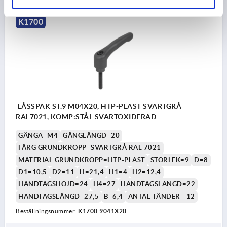
K1700
LÅSSPAK ST.9 M04X20, HTP-PLAST SVARTGRÅ
RAL7021, KOMP:STÅL SVARTOXIDERAD
GÄNGA=M4
GÄNGLÄNGD=20
FÄRG GRUNDKROPP=SVARTGRÅ RAL 7021
MATERIAL GRUNDKROPP=HTP-PLAST
STORLEK=9
D=8
D1=10,5
D2=11
H=21,4
H1=4
H2=12,4
HANDTAGSHÖJD=24
H4=27
HANDTAGSLÄNGD=22
HANDTAGSLÄNGD=27,5
B=6,4
ANTAL TÄNDER =12
Beställningsnummer:
K1700.9041X20