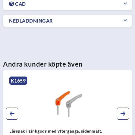
CAD
NEDLADDNINGAR
Andra kunder köpte även
K1702
Låsspak i plast med yttergänga, blåpassiverad gän