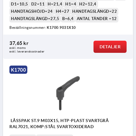
D1=10,5
D2=11
H=21,4
H1=4
H2=12,4
HANDTAGSHÖJD=24
H4=27
HANDTAGSLÄNGD=22
HANDTAGSLÄNGD=27,5
B=6,4
ANTAL TÄNDER =12
Beställningsnummer:
K1700.9031X10
37,65 kr
DETALJER
exkl. moms
exkl. leveranskostnader
K1700
LÅSSPAK ST.9 M03X15, HTP-PLAST SVARTGRÅ
RAL7021, KOMP:STÅL SVARTOXIDERAD