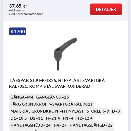
37,65 kr
DETALJER
exkl. moms
exkl. leveranskostnader
K1700
LÅSSPAK ST.9 M04X25, HTP-PLAST SVARTGRÅ
RAL7021, KOMP:STÅL SVARTOXIDERAD
GÄNGA=M4
GÄNGLÄNGD=25
FÄRG GRUNDKROPP=SVARTGRÅ RAL 7021
MATERIAL GRUNDKROPP=HTP-PLAST
STORLEK=9
D=8
D1=10,5
D2=11
H=21,4
H1=4
H2=12,4
HANDTAGSHÖJD=24
H4=27
HANDTAGSLÄNGD=22