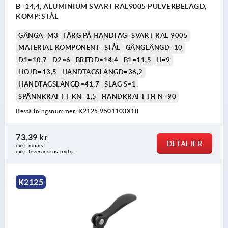
B=14,4, ALUMINIUM SVART RAL9005 PULVERBELAGD,
KOMP:STÅL
GÄNGA=M3
FÄRG PÅ HANDTAG=SVART RAL 9005
MATERIAL KOMPONENT=STÅL
GÄNGLÄNGD=10
D1=10,7
D2=6
BREDD=14,4
B1=11,5
H=9
HÖJD=13,5
HANDTAGSLÄNGD=36,2
HANDTAGSLÄNGD=41,7
SLAG S=1
SPÄNNKRAFT F KN=1,5
HANDKRAFT FH N=90
Beställningsnummer:
K2125.9501103X10
73,39 kr
DETALJER
exkl. moms
exkl. leveranskostnader
K2125