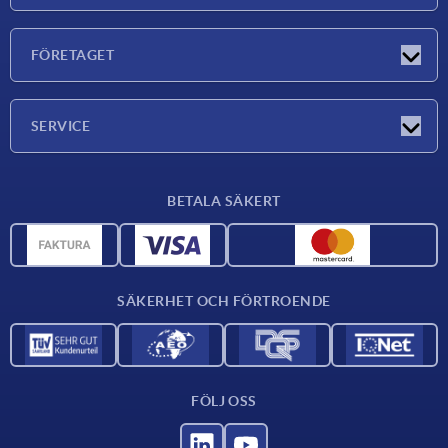
Nyheter
FÖRETAGET
Mässor
Företaget
SERVICE
Leveransvillkor
BETALA SÄKERT
Materialöversikt
CAD-data
Kontakta oss
SÄKERHET OCH FÖRTROENDE
FÖLJ OSS