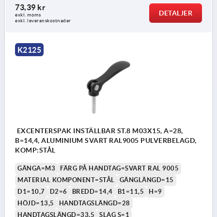
73,39 kr
DETALJER
exkl. moms
exkl. leveranskostnader
K2125
EXCENTERSPAK INSTÄLLBAR ST.8 M03X15, A=28,
B=14,4, ALUMINIUM SVART RAL9005 PULVERBELAGD,
KOMP:STÅL
GÄNGA=M3
FÄRG PÅ HANDTAG=SVART RAL 9005
MATERIAL KOMPONENT=STÅL
GÄNGLÄNGD=15
D1=10,7
D2=6
BREDD=14,4
B1=11,5
H=9
HÖJD=13,5
HANDTAGSLÄNGD=28
HANDTAGSLÄNGD=33,5
SLAG S=1