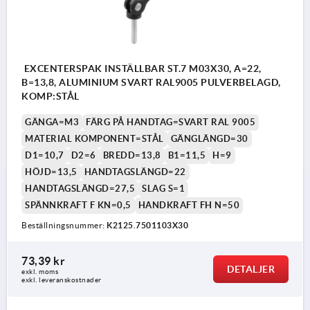
EXCENTERSPAK INSTÄLLBAR ST.7 M03X30, A=22,
B=13,8, ALUMINIUM SVART RAL9005 PULVERBELAGD,
KOMP:STÅL
GÄNGA=M3
FÄRG PÅ HANDTAG=SVART RAL 9005
MATERIAL KOMPONENT=STÅL
GÄNGLÄNGD=30
D1=10,7
D2=6
BREDD=13,8
B1=11,5
H=9
HÖJD=13,5
HANDTAGSLÄNGD=22
HANDTAGSLÄNGD=27,5
SLAG S=1
SPÄNNKRAFT F KN=0,5
HANDKRAFT FH N=50
Beställningsnummer:
K2125.7501103X30
73,39 kr
DETALJER
exkl. moms
exkl. leveranskostnader