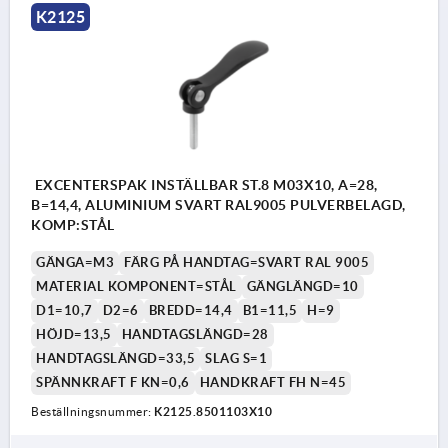
K2125
EXCENTERSPAK INSTÄLLBAR ST.8 M03X10, A=28,
B=14,4, ALUMINIUM SVART RAL9005 PULVERBELAGD,
KOMP:STÅL
GÄNGA=M3
FÄRG PÅ HANDTAG=SVART RAL 9005
MATERIAL KOMPONENT=STÅL
GÄNGLÄNGD=10
D1=10,7
D2=6
BREDD=14,4
B1=11,5
H=9
HÖJD=13,5
HANDTAGSLÄNGD=28
HANDTAGSLÄNGD=33,5
SLAG S=1
SPÄNNKRAFT F KN=0,6
HANDKRAFT FH N=45
Beställningsnummer:
K2125.8501103X10