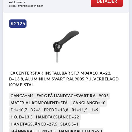
DETALJER
exkl. moms
exkl. leveranskostnader
K2125
EXCENTERSPAK INSTÄLLBAR ST.7 M04X10, A=22,
B=13,8, ALUMINIUM SVART RAL9005 PULVERBELAGD,
KOMP:STÅL
GÄNGA=M4
FÄRG PÅ HANDTAG=SVART RAL 9005
MATERIAL KOMPONENT=STÅL
GÄNGLÄNGD=10
D1=10,7
D2=6
BREDD=13,8
B1=11,5
H=9
HÖJD=13,5
HANDTAGSLÄNGD=22
HANDTAGSLÄNGD=27,5
SLAG S=1
SPÄNNKRAFT F KN=0,5
HANDKRAFT FH N=50