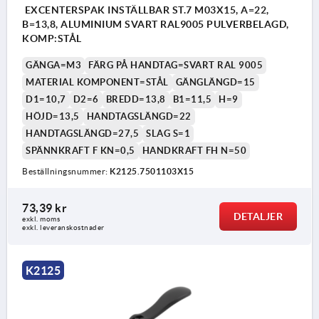
EXCENTERSPAK INSTÄLLBAR ST.7 M03X15, A=22,
B=13,8, ALUMINIUM SVART RAL9005 PULVERBELAGD,
KOMP:STÅL
GÄNGA=M3
FÄRG PÅ HANDTAG=SVART RAL 9005
MATERIAL KOMPONENT=STÅL
GÄNGLÄNGD=15
D1=10,7
D2=6
BREDD=13,8
B1=11,5
H=9
HÖJD=13,5
HANDTAGSLÄNGD=22
HANDTAGSLÄNGD=27,5
SLAG S=1
SPÄNNKRAFT F KN=0,5
HANDKRAFT FH N=50
Beställningsnummer:
K2125.7501103X15
73,39 kr
DETALJER
exkl. moms
exkl. leveranskostnader
K2125