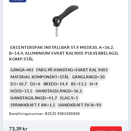
EXCENTERSPAK INSTÄLLBAR ST.9 M03X30, A=36,2,
B=14,4, ALUMINIUM SVART RAL9005 PULVERBELAGD,
KOMP:STÅL
GÄNGA=M3
FÄRG PÅ HANDTAG=SVART RAL 9005
MATERIAL KOMPONENT=STÅL
GÄNGLÄNGD=30
D1=10,7
D2=6
BREDD=14,4
B1=11,5
H=9
HÖJD=13,5
HANDTAGSLÄNGD=36,2
HANDTAGSLÄNGD=41,7
SLAG S=1
SPÄNNKRAFT F KN=1,5
HANDKRAFT FH N=90
Beställningsnummer:
K2125.9501103X30
73,39 kr