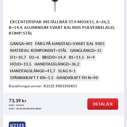
EXCENTERSPAK INSTÄLLBAR ST.9 M03X15, A=36,2,
B=14,4, ALUMINIUM SVART RAL9005 PULVERBELAGD,
KOMP:STÅL
GÄNGA=M3
FÄRG PÅ HANDTAG=SVART RAL 9005
MATERIAL KOMPONENT=STÅL
GÄNGLÄNGD=15
D1=10,7
D2=6
BREDD=14,4
B1=11,5
H=9
HÖJD=13,5
HANDTAGSLÄNGD=36,2
HANDTAGSLÄNGD=41,7
SLAG S=1
SPÄNNKRAFT F KN=1,5
HANDKRAFT FH N=90
Beställningsnummer:
K2125.9501103X15
73,39 kr
DETALJER
exkl. moms
exkl. leveranskostnader
K2125