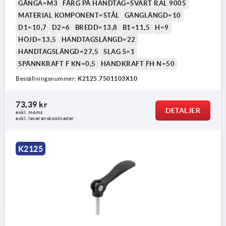
GÄNGA=M3
FÄRG PÅ HANDTAG=SVART RAL 9005
MATERIAL KOMPONENT=STÅL
GÄNGLÄNGD=10
D1=10,7
D2=6
BREDD=13,8
B1=11,5
H=9
HÖJD=13,5
HANDTAGSLÄNGD=22
HANDTAGSLÄNGD=27,5
SLAG S=1
SPÄNNKRAFT F KN=0,5
HANDKRAFT FH N=50
Beställningsnummer:
K2125.7501103X10
1) Stift för finjustering av låsspaken
73,39 kr
DETALJER
exkl. moms
exkl. leveranskostnader
K2125