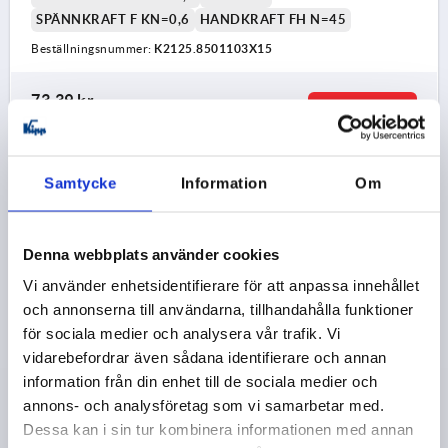
SPÄNNKRAFT F KN=0,6
HANDKRAFT FH N=45
Beställningsnummer:
K2125.8501103X15
73,39 kr
DETALJER
exkl. moms
exkl. leveranskostnader
Samtycke
Information
Om
K2125
Denna webbplats använder cookies
Vi använder enhetsidentifierare för att anpassa innehållet
och annonserna till användarna, tillhandahålla funktioner
för sociala medier och analysera vår trafik. Vi
EXCENTERSPAK INSTÄLLBAR ST.8 M03X30, A=28,
vidarebefordrar även sådana identifierare och annan
B=14,4, ALUMINIUM SVART RAL9005 PULVERBELAGD,
information från din enhet till de sociala medier och
KOMP:STÅL
annons- och analysföretag som vi samarbetar med.
Dessa kan i sin tur kombinera informationen med annan
GÄNGA=M3
FÄRG PÅ HANDTAG=SVART RAL 9005