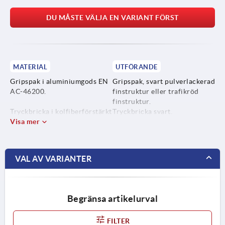
DU MÅSTE VÄLJA EN VARIANT FÖRST
MATERIAL
UTFÖRANDE
Gripspak i aluminiumgods EN
Gripspak, svart pulverlackerad
AC-46200.
finstruktur eller trafikröd
finstruktur.
Tryckbricka i kolfiberförstärkt
Tryckbricka svart.
HTP-plast.
Visa mer
Axelbultar, stiftskruvar i stål,
blåkromaterade eller i blankt
Axelbult i stål,
rostfritt stål.
hållfasthetsklass 5.8 eller
VAL AV VARIANTER
rostfritt stål 1.4305.
Stiftskruv i hållfasthetsklass
5.8 eller rostfritt stål 1.4305.
Begränsa artikelurval
FILTER