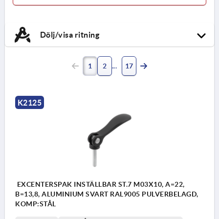
Dölj/visa ritning
1
2
17
K2125
EXCENTERSPAK INSTÄLLBAR ST.7 M03X10, A=22,
B=13,8, ALUMINIUM SVART RAL9005 PULVERBELAGD,
KOMP:STÅL