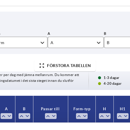
rm
A
B
13
10
FÖRSTORA TABELLEN
15
15
ger per dag med jämna mellanrum. Du kommer att
16
20
1-3 dagar
gsdatumet i det sista steget innan du slutför
4-20 dagar
18
30
20
A
B
Passar till
Form-typ
H
H1
22
25
—
—
Ø12x0,8-2
rund
3,5
3,5