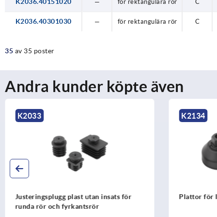
K2036.40151020
—
för rektangulära rör
C
K2036.40301030
—
för rektangulära rör
C
35
av 35 poster
Andra kunder köpte även
K2033
K2134
Justeringsplugg plast utan insats för
Plattor för 
runda rör och fyrkantsrör