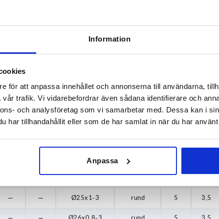
30
—
—
Ø13x0,8-2
rund
4
3,5
35
—
—
Ø14x0,8-2
rund
5
3,5
Information
40
—
—
Ø15x0,8-2
rund
3
3,5
cookies
—
—
Ø16x0,8-2
rund
5
3,5
e för att anpassa innehållet och annonserna till användarna, tillh
—
—
Ø18x0,8-2,5
rund
5
3,5
vår trafik. Vi vidarebefordrar även sådana identifierare och anna
nnons- och analysföretag som vi samarbetar med. Dessa kan i sin
—
—
Ø19x0,8-2,5
rund
5
3,5
har tillhandahållit eller som de har samlat in när du har använt 
—
—
Ø20x0,8-2,5
rund
5
3,5
—
—
Ø22x0,8-3
rund
5
3,5
Anpassa
—
—
Ø23x0,8-3
rund
5
3,5
—
—
Ø25x1-3
rund
5
3,5
—
—
Ø26x0,8-3
rund
5
3,5