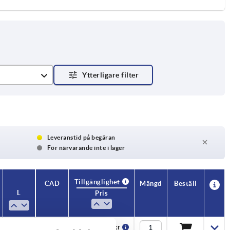
Leveranstid på begäran
För närvarande inte i lager
Tillgänglighet
CAD
Mängd
Beställ
L
Pris
10
13,01 kr