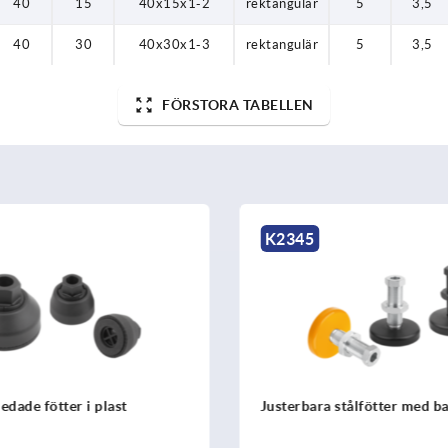
40
15
40x15x1-2
rektangulär
5
3,5
40
30
40x30x1-3
rektangulär
5
3,5
FÖRSTORA TABELLEN
K2345
ledade fötter i plast
Justerbara stålfötter med b