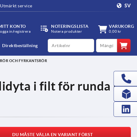
SV
Utmärkt service
MITT KONTO
NOTERINGSLISTA
VARUKORG
ogga in/registrera
Notera produkter
0,00 kr
productCode
qty
Direktbeställning
A RÖR OCH FYRKANTSRÖR
dyta i filt för runda rör
DU MÅSTE VÄLJA EN VARIANT FÖRST