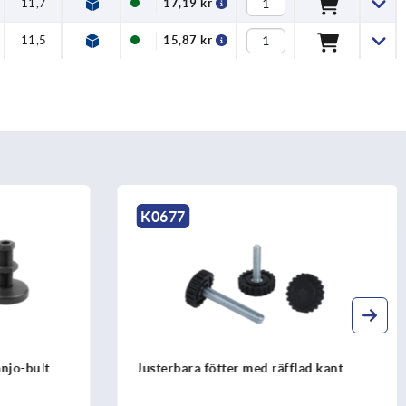
11,7
17,19 kr
11,5
15,87 kr
K0677
anjo-bult
Justerbara fötter med räfflad kant