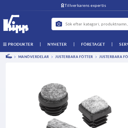
text.skipToContent
text.skipToNavigation
Tillverkarens expertis
NYHETER
FÖRETAGET
SER
PRODUKTER
MANÖVERDELAR
JUSTERBARA FÖTTER
JUSTERBARA FÖ