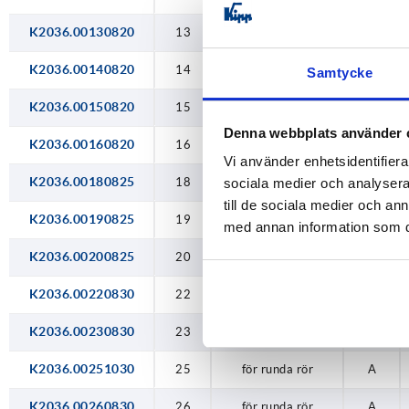
K2036.00130820
19
13
för runda rör
A
20
K2036.00140820
14
för runda rör
A
Samtycke
22
K2036.00150820
15
för runda rör
A
Denna webbplats använder 
23
K2036.00160820
16
för runda rör
A
Vi använder enhetsidentifierar
25
K2036.00180825
18
för runda rör
A
sociala medier och analysera 
till de sociala medier och a
26
K2036.00190825
19
för runda rör
A
med annan information som du 
28
K2036.00200825
20
för runda rör
A
30
K2036.00220830
22
för runda rör
A
32
K2036.00230830
23
för runda rör
A
35
K2036.00251030
25
för runda rör
A
40
K2036.00260830
26
för runda rör
A