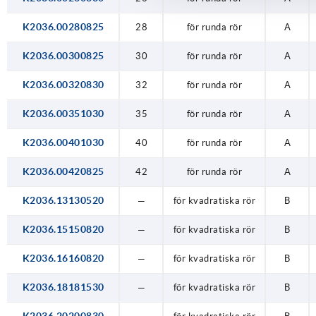
42
K2036.00280825
28
för runda rör
A
K2036.00300825
30
för runda rör
A
K2036.00320830
32
för runda rör
A
K2036.00351030
35
för runda rör
A
K2036.00401030
40
för runda rör
A
K2036.00420825
42
för runda rör
A
K2036.13130520
—
för kvadratiska rör
B
K2036.15150820
—
för kvadratiska rör
B
K2036.16160820
—
för kvadratiska rör
B
K2036.18181530
—
för kvadratiska rör
B