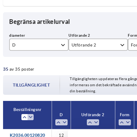
Begränsa artikelurval
D
Utförande 2
Fo
för kvadratiska rör
A
35
av 35 poster
för rektangulära rör
B
12
Tillgängligheten uppdateras flera gån
för runda rör
C
TILLGÄNGLIGHET
informeras om det bekräftade avsändnin
13
din beställning.
14
Beställningsnr
15
D
Utförande 2
Form
16
K2036.00120820
12
för runda rör
A
18