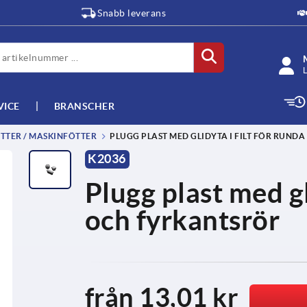
Snabb leverans
L
VICE
BRANSCHER
TTER / MASKINFÖTTER
PLUGG PLAST MED GLIDYTA I FILT FÖR RUND
K2036
Plugg plast med gli
och fyrkantsrör
från
13,01 kr