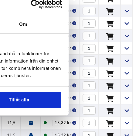
11,5
13,12 kr
10,5
13,12 kr
Om
11,5
13,23 kr
11,5
13,23 kr
andahålla funktioner för
11,5
13,34 kr
n information från din enhet
 tur kombinera informationen
11,5
13,34 kr
deras tjänster.
11,5
13,45 kr
11,5
13,45 kr
Tillåt alla
11,5
14,55 kr
11,5
15,32 kr
11,5
15,32 kr