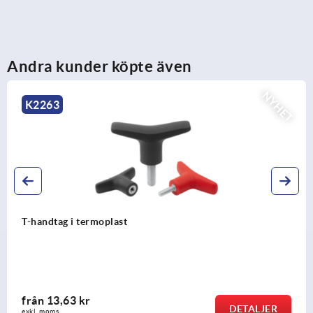
Andra kunder köpte även
NYHET
263
K
ndtag i termoplast
Vis
n
13,63 kr
fr
DETALJER
 moms
exkl