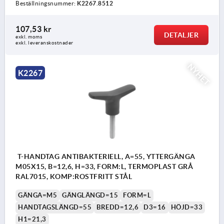
Beställningsnummer:
K2267.8512
107,53 kr
DETALJER
exkl. moms
exkl. leveranskostnader
NYHET
K2267
T-HANDTAG ANTIBAKTERIELL, A=55, YTTERGÄNGA
M05X15, B=12,6, H=33, FORM:L, TERMOPLAST GRÅ
RAL7015, KOMP:ROSTFRITT STÅL
GÄNGA=M5
GÄNGLÄNGD=15
FORM=L
HANDTAGSLÄNGD=55
BREDD=12,6
D3=16
HÖJD=33
H1=21,3