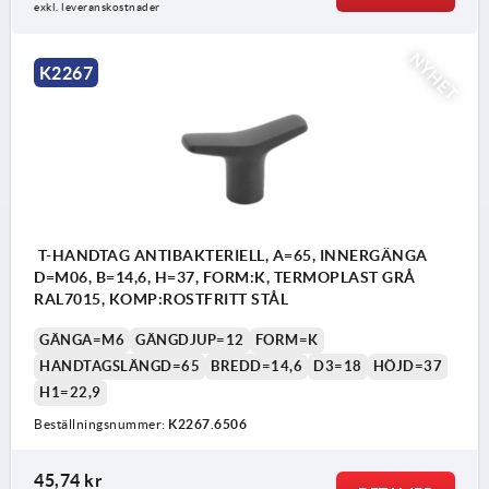
exkl. leveranskostnader
NYHET
K2267
T-HANDTAG ANTIBAKTERIELL, A=65, INNERGÄNGA
D=M06, B=14,6, H=37, FORM:K, TERMOPLAST GRÅ
RAL7015, KOMP:ROSTFRITT STÅL
GÄNGA=M6
GÄNGDJUP=12
FORM=K
HANDTAGSLÄNGD=65
BREDD=14,6
D3=18
HÖJD=37
H1=22,9
Beställningsnummer:
K2267.6506
45,74 kr