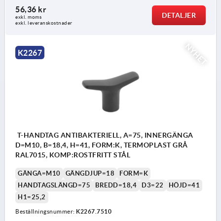
56,36 kr
DETALJER
exkl. moms
exkl. leveranskostnader
NYHET
K2267
T-HANDTAG ANTIBAKTERIELL, A=75, INNERGÄNGA
D=M10, B=18,4, H=41, FORM:K, TERMOPLAST GRÅ
RAL7015, KOMP:ROSTFRITT STÅL
GÄNGA=M10
GÄNGDJUP=18
FORM=K
HANDTAGSLÄNGD=75
BREDD=18,4
D3=22
HÖJD=41
H1=25,2
Beställningsnummer:
K2267.7510