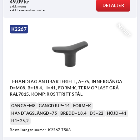
49,09 kr
DETALJER
exkl. moms
exkl. leveranskostnader
NYHET
K2267
T-HANDTAG ANTIBAKTERIELL, A=75, INNERGÄNGA
D=M08, B=18,4, H=41, FORM:K, TERMOPLAST GRÅ
RAL7015, KOMP:ROSTFRITT STÅL
GÄNGA=M8
GÄNGDJUP=14
FORM=K
HANDTAGSLÄNGD=75
BREDD=18,4
D3=22
HÖJD=41
H1=25,2
Beställningsnummer:
K2267.7508