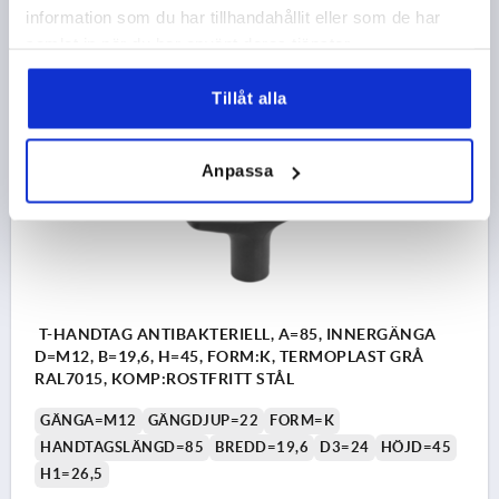
information som du har tillhandahållit eller som de har
samlat in när du har använt deras tjänster.
98,29 kr
DETALJER
exkl. moms
exkl. leveranskostnader
Tillåt alla
NYHET
K2267
Anpassa
T-HANDTAG ANTIBAKTERIELL, A=85, INNERGÄNGA
D=M12, B=19,6, H=45, FORM:K, TERMOPLAST GRÅ
RAL7015, KOMP:ROSTFRITT STÅL
GÄNGA=M12
GÄNGDJUP=22
FORM=K
HANDTAGSLÄNGD=85
BREDD=19,6
D3=24
HÖJD=45
H1=26,5