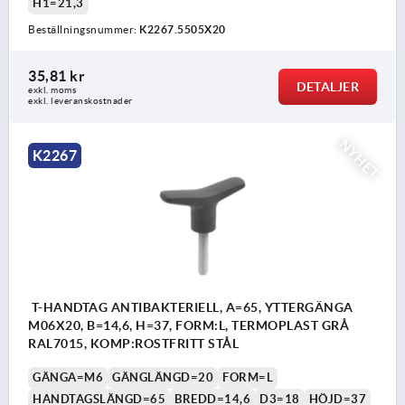
H1=21,3
Beställningsnummer:
K2267.5505X20
35,81 kr
DETALJER
exkl. moms
exkl. leveranskostnader
NYHET
K2267
T-HANDTAG ANTIBAKTERIELL, A=65, YTTERGÄNGA
M06X20, B=14,6, H=37, FORM:L, TERMOPLAST GRÅ
RAL7015, KOMP:ROSTFRITT STÅL
GÄNGA=M6
GÄNGLÄNGD=20
FORM=L
HANDTAGSLÄNGD=65
BREDD=14,6
D3=18
HÖJD=37