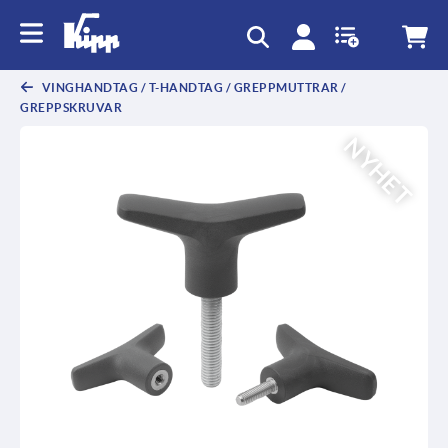
text.skipToContent
text.skipToNavigation
VINGHANDTAG / T-HANDTAG / GREPPMUTTRAR /
GREPPSKRUVAR
NYHET