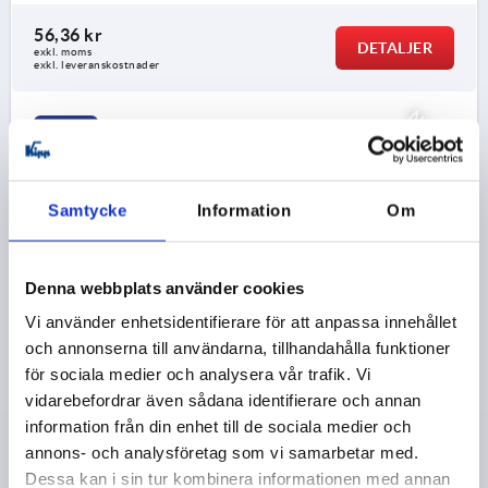
56,36 kr
DETALJER
exkl. moms
exkl. leveranskostnader
NYHET
K2267
Samtycke
Information
Om
Denna webbplats använder cookies
T-HANDTAG ANTIBAKTERIELL, A=85, INNERGÄNGA
Vi använder enhetsidentifierare för att anpassa innehållet
D=M10, B=19,6, H=45, FORM:K, TERMOPLAST GRÅ
och annonserna till användarna, tillhandahålla funktioner
RAL7015, KOMP:ROSTFRITT STÅL
för sociala medier och analysera vår trafik. Vi
GÄNGA=M10
GÄNGDJUP=18
FORM=K
vidarebefordrar även sådana identifierare och annan
HANDTAGSLÄNGD=85
BREDD=19,6
D3=24
HÖJD=45
information från din enhet till de sociala medier och
H1=26,5
annons- och analysföretag som vi samarbetar med.
Dessa kan i sin tur kombinera informationen med annan
Beställningsnummer:
K2267.8510