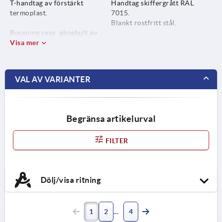
T-handtag av förstärkt
Handtag skiffergrått RAL
termoplast.
7015.
Blankt rostfritt stål.
Bussning resp. gängbult av
rostfritt stål 1.4305..
Visa mer
VAL AV VARIANTER
Begränsa artikelurval
FILTER
Dölj/visa ritning
1
2
4