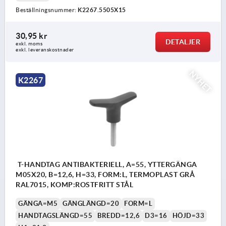
Beställningsnummer:
K2267.5505X15
30,95 kr
DETALJER
exkl. moms
exkl. leveranskostnader
NYHET
K2267
T-HANDTAG ANTIBAKTERIELL, A=55, YTTERGÄNGA
M05X20, B=12,6, H=33, FORM:L, TERMOPLAST GRÅ
RAL7015, KOMP:ROSTFRITT STÅL
GÄNGA=M5
GÄNGLÄNGD=20
FORM=L
HANDTAGSLÄNGD=55
BREDD=12,6
D3=16
HÖJD=33