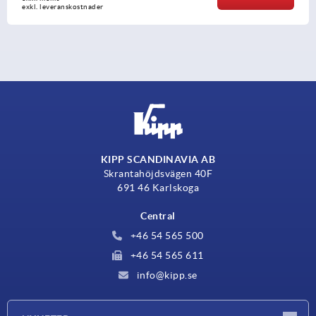
leveranskostnader
exkl
KIPP SCANDINAVIA AB
Skrantahöjdsvägen 40F
691 46 Karlskoga
Central
+46 54 565 500
+46 54 565 611
info@kipp.se