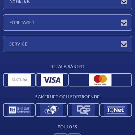
NYHETER
Nyheter
FÖRETAGET
Mässor
Företaget
SERVICE
Leveransvillkor
BETALA SÄKERT
Materialöversikt
CAD-data
Kontakta oss
SÄKERHET OCH FÖRTROENDE
FÖLJ OSS