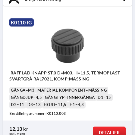
K0110 IG
RÄFFLAD KNAPP ST.0 D=M03, H=11,5, TERMOPLAST
SVARTGRÅ RAL7021, KOMP:MÄSSING
GÄNGA=M3
MATERIAL KOMPONENT=MÄSSING
GÄNGDJUP=4,5
GÄNGTYP=INNERGÄNGA
D1=15
D2=11
D3=13
HÖJD=11,5
H1=4,3
Beställningsnummer:
K0110.003
12,13 kr
DETALJER
exkl. moms