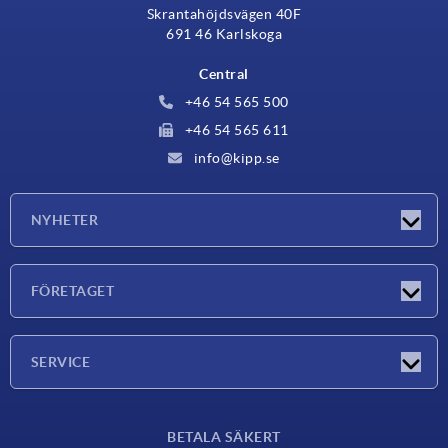
Skrantahöjdsvägen 40F
691 46 Karlskoga
Central
+46 54 565 500
+46 54 565 611
info@kipp.se
NYHETER
Nyheter
FÖRETAGET
Mässor
Företaget
SERVICE
Leveransvillkor
BETALA SÄKERT