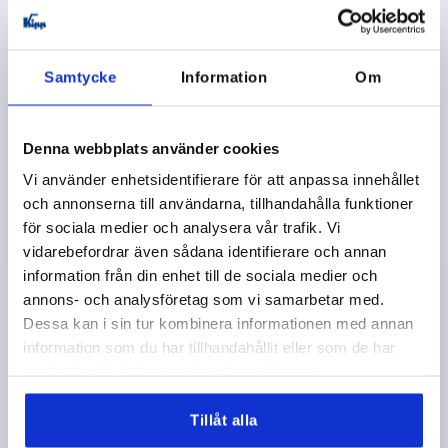
K0110 IG
Samtycke
Information
Om
Denna webbplats använder cookies
Vi använder enhetsidentifierare för att anpassa innehållet
och annonserna till användarna, tillhandahålla funktioner
RÄFFLAD KNAPP ST.0 D=M03, H=11,5, TERMOPLAST
för sociala medier och analysera vår trafik. Vi
SVARTGRÅ RAL7021, KOMP:ROSTFRITT STÅL 1.4305
vidarebefordrar även sådana identifierare och annan
information från din enhet till de sociala medier och
GÄNGA=M3
MATERIAL KOMPONENT=ROSTFRITT STÅL
annons- och analysföretag som vi samarbetar med.
GÄNGDJUP=4,5
GÄNGTYP=INNERGÄNGA
D1=15
Dessa kan i sin tur kombinera informationen med annan
D2=11
D3=13
HÖJD=11,5
H1=4,3
information som du har tillhandahållit eller som de har
Beställningsnummer:
K0110.0003
samlat in när du har använt deras tjänster.
15,81 kr
Tillåt alla
DETALJER
exkl. moms
exkl. leveranskostnader