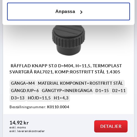
Anpassa
K0110 IG
RÄFFLAD KNAPP ST.0 D=M04, H=11,5, TERMOPLAST
SVARTGRÅ RAL7021, KOMP:ROSTFRITT STÅL 1.4305
GÄNGA=M4
MATERIAL KOMPONENT=ROSTFRITT STÅL
GÄNGDJUP=6
GÄNGTYP=INNERGÄNGA
D1=15
D2=11
D3=13
HÖJD=11,5
H1=4,3
Beställningsnummer:
K0110.0004
14,92 kr
DETALJER
exkl. moms
exkl. leveranskostnader