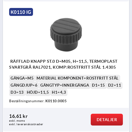
K0110 IG
RÄFFLAD KNAPP ST.0 D=M05, H=11,5, TERMOPLAST
SVARTGRÅ RAL7021, KOMP:ROSTFRITT STÅL 1.4305
GÄNGA=M5
MATERIAL KOMPONENT=ROSTFRITT STÅL
GÄNGDJUP=6
GÄNGTYP=INNERGÄNGA
D1=15
D2=11
D3=13
HÖJD=11,5
H1=4,3
Beställningsnummer:
K0110.0005
16,61 kr
DETALJER
exkl. moms
exkl. leveranskostnader