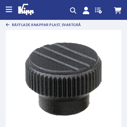
text.skipToContent
text.skipToNavigation
RÄFFLADE KNAPPAR PLAST, SVARTGRÅ