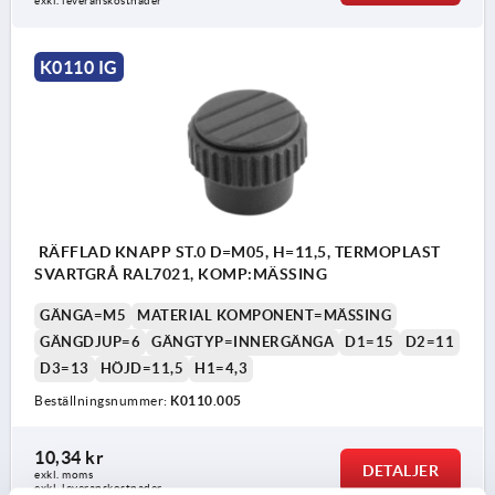
exkl. leveranskostnader
K0110 IG
RÄFFLAD KNAPP ST.0 D=M05, H=11,5, TERMOPLAST
SVARTGRÅ RAL7021, KOMP:MÄSSING
GÄNGA=M5
MATERIAL KOMPONENT=MÄSSING
GÄNGDJUP=6
GÄNGTYP=INNERGÄNGA
D1=15
D2=11
D3=13
HÖJD=11,5
H1=4,3
Beställningsnummer:
K0110.005
10,34 kr
DETALJER
exkl. moms
exkl. leveranskostnader