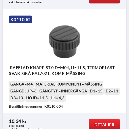
exkl. leveranskostnader
K0110 IG
RÄFFLAD KNAPP ST.0 D=M04, H=11,5, TERMOPLAST
SVARTGRÅ RAL7021, KOMP:MÄSSING
GÄNGA=M4
MATERIAL KOMPONENT=MÄSSING
GÄNGDJUP=6
GÄNGTYP=INNERGÄNGA
D1=15
D2=11
D3=13
HÖJD=11,5
H1=4,3
Beställningsnummer:
K0110.004
10,34 kr
DETALJER
exkl. moms