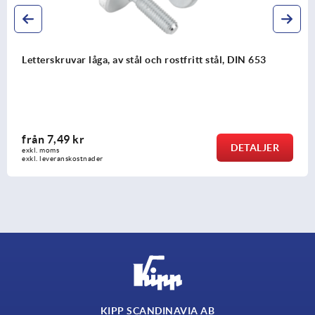
stfritt stål, DIN 653
Räfflade knoppar med marker
från
102,45 kr
DETALJER
exkl. moms
exkl. leveranskostnader
KIPP SCANDINAVIA AB