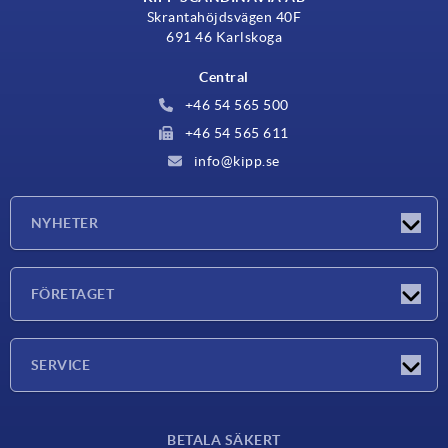
Skrantahöjdsvägen 40F
691 46 Karlskoga
Central
+46 54 565 500
+46 54 565 611
info@kipp.se
NYHETER
Nyheter
FÖRETAGET
Mässor
Företaget
SERVICE
Leveransvillkor
BETALA SÄKERT