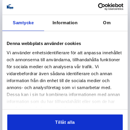
exkl. leveranskostnader
K1223 C
Samtycke
Information
Om
Denna webbplats använder cookies
Vi använder enhetsidentifierare för att anpassa innehållet
och annonserna till användarna, tillhandahålla funktioner
för sociala medier och analysera vår trafik. Vi
RÄFFLAD KNAPP D=M06 D1=26, FORM:C DUROPLAST,
vidarebefordrar även sådana identifierare och annan
SVART, KOMP:PLAST
information från din enhet till de sociala medier och
GÄNGA=M6
YTTERDIAMETER=26
T=9
FORM=C
annons- och analysföretag som vi samarbetar med.
MATERIAL KOMPONENT=PLAST
D2=17
H=20
H1=14
Dessa kan i sin tur kombinera informationen med annan
Beställningsnummer:
K1223.102606
information som du har tillhandahållit eller som de har
samlat in när du har använt deras tjänster.
9,92 kr
DETALJER
exkl. moms
Tillåt alla
exkl. leveranskostnader