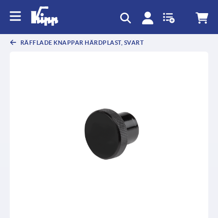
text.skipToContent
text.skipToNavigation
RÄFFLADE KNAPPAR HÄRDPLAST, SVART