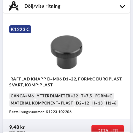
Dölj/visa ritning
K1223 C
RÄFFLAD KNAPP D=M06 D1=22, FORM:C DUROPLAST,
SVART, KOMP:PLAST
GÄNGA=M6
YTTERDIAMETER=22
T=7,5
FORM=C
MATERIAL KOMPONENT=PLAST
D2=12
H=13
H1=6
Beställningsnummer:
K1223.102206
9,48 kr
DETALJER
exkl. moms