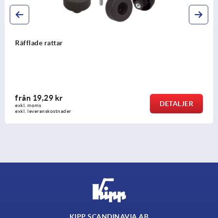
Räfflade skruvar i plast, 
från
33,84 kr
DETALJER
exkl. moms
exkl. leveranskostnader
KIPP SCANDINAVIA AB