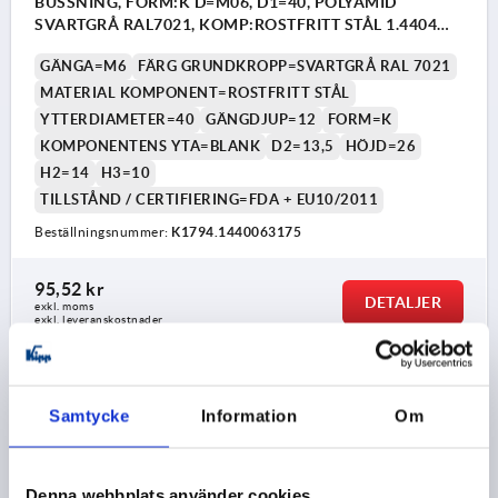
BUSSNING, FORM:K D=M06, D1=40, POLYAMID
SVARTGRÅ RAL7021, KOMP:ROSTFRITT STÅL 1.4404
BLANK
GÄNGA=M6
FÄRG GRUNDKROPP=SVARTGRÅ RAL 7021
MATERIAL KOMPONENT=ROSTFRITT STÅL
YTTERDIAMETER=40
GÄNGDJUP=12
FORM=K
KOMPONENTENS YTA=BLANK
D2=13,5
HÖJD=26
H2=14
H3=10
TILLSTÅND / CERTIFIERING=FDA + EU10/2011
Beställningsnummer:
K1794.1440063175
95,52 kr
DETALJER
exkl. moms
exkl. leveranskostnader
K1794 K
Samtycke
Information
Om
Denna webbplats använder cookies