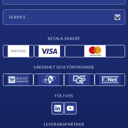
Mässor
Företaget
SERVICE
Leveransvillkor
BETALA SÄKERT
Materialöversikt
CAD-data
Kontakta oss
SÄKERHET OCH FÖRTROENDE
FÖLJ OSS
LEVERANSPARTNER