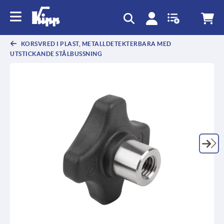
text.skipToContent
text.skipToNavigation
KORSVRED I PLAST, METALLDETEKTERBARA MED
UTSTICKANDE STÅLBUSSNING