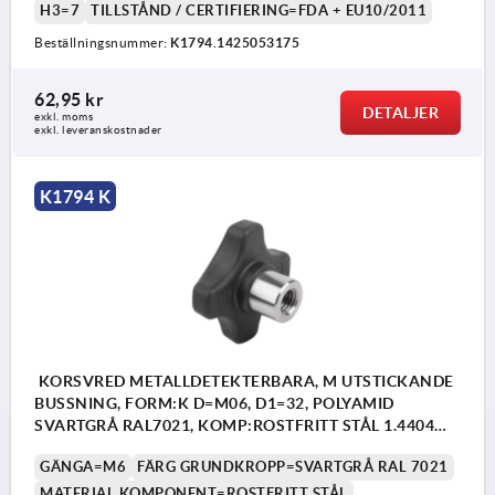
H3=7
TILLSTÅND / CERTIFIERING=FDA + EU10/2011
Beställningsnummer:
K1794.1425053175
62,95 kr
DETALJER
exkl. moms
exkl. leveranskostnader
K1794 K
KORSVRED METALLDETEKTERBARA, M UTSTICKANDE
BUSSNING, FORM:K D=M06, D1=32, POLYAMID
SVARTGRÅ RAL7021, KOMP:ROSTFRITT STÅL 1.4404
BLANK
GÄNGA=M6
FÄRG GRUNDKROPP=SVARTGRÅ RAL 7021
MATERIAL KOMPONENT=ROSTFRITT STÅL