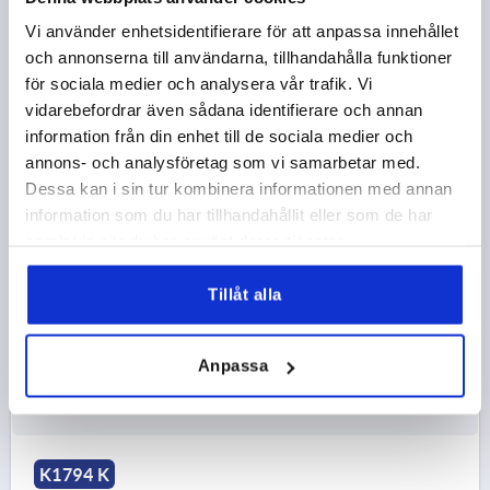
Vi använder enhetsidentifierare för att anpassa innehållet
och annonserna till användarna, tillhandahålla funktioner
KORSVRED METALLDETEKTERBARA, M UTSTICKANDE
för sociala medier och analysera vår trafik. Vi
BUSSNING, FORM:K D=M08, D1=40, POLYAMID
vidarebefordrar även sådana identifierare och annan
SVARTGRÅ RAL7021, KOMP:ROSTFRITT STÅL 1.4404
information från din enhet till de sociala medier och
BLANK
GÄNGA=M8
FÄRG GRUNDKROPP=SVARTGRÅ RAL 7021
annons- och analysföretag som vi samarbetar med.
MATERIAL KOMPONENT=ROSTFRITT STÅL
Dessa kan i sin tur kombinera informationen med annan
YTTERDIAMETER=40
GÄNGDJUP=12
FORM=K
information som du har tillhandahållit eller som de har
KOMPONENTENS YTA=BLANK
D2=13,5
HÖJD=26
samlat in när du har använt deras tjänster.
H2=14
H3=10
TILLSTÅND / CERTIFIERING=FDA + EU10/2011
Tillåt alla
Beställningsnummer:
K1794.1440083175
Anpassa
95,52 kr
DETALJER
exkl. moms
exkl. leveranskostnader
K1794 K