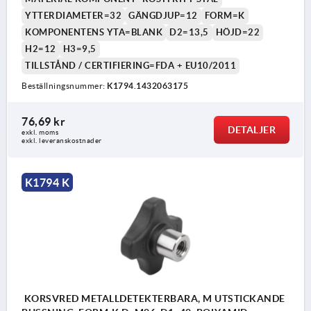
YTTERDIAMETER=32
GÄNGDJUP=12
FORM=K
KOMPONENTENS YTA=BLANK
D2=13,5
HÖJD=22
H2=12
H3=9,5
TILLSTÅND / CERTIFIERING=FDA + EU10/2011
Beställningsnummer:
K1794.1432063175
76,69 kr
DETALJER
exkl. moms
exkl. leveranskostnader
K1794 K
KORSVRED METALLDETEKTERBARA, M UTSTICKANDE