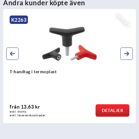
Andra kunder köpte även
NYHET
K2263
T-handtag i termoplast
från
13,63 kr
DETALJER
exkl. moms
exkl. leveranskostnader