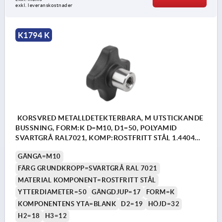
exkl. leveranskostnader
K1794 K
KORSVRED METALLDETEKTERBARA, M UTSTICKANDE
BUSSNING, FORM:K D=M10, D1=50, POLYAMID
SVARTGRÅ RAL7021, KOMP:ROSTFRITT STÅL 1.4404
BLANK
GÄNGA=M10
FÄRG GRUNDKROPP=SVARTGRÅ RAL 7021
MATERIAL KOMPONENT=ROSTFRITT STÅL
YTTERDIAMETER=50
GÄNGDJUP=17
FORM=K
KOMPONENTENS YTA=BLANK
D2=19
HÖJD=32
H2=18
H3=12