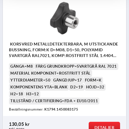
KORSVRED METALLDETEKTERBARA, M UTSTICKANDE
BUSSNING, FORM:K D=M08, D1=50, POLYAMID
SVARTGRÅ RAL7021, KOMP:ROSTFRITT STÅL 1.4404
BLANK
GÄNGA=M8
FÄRG GRUNDKROPP=SVARTGRÅ RAL 7021
MATERIAL KOMPONENT=ROSTFRITT STÅL
YTTERDIAMETER=50
GÄNGDJUP=17
FORM=K
KOMPONENTENS YTA=BLANK
D2=19
HÖJD=32
H2=18
H3=12
TILLSTÅND / CERTIFIERING=FDA + EU10/2011
Beställningsnummer:
K1794.1450083175
130,05 kr
DETALJER
exkl. moms