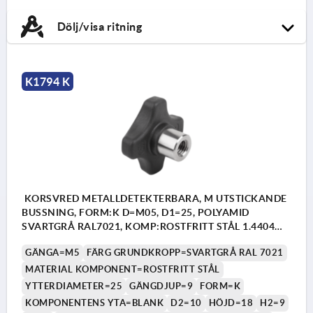
Dölj/visa ritning
K1794 K
KORSVRED METALLDETEKTERBARA, M UTSTICKANDE
BUSSNING, FORM:K D=M05, D1=25, POLYAMID
SVARTGRÅ RAL7021, KOMP:ROSTFRITT STÅL 1.4404
BLANK
GÄNGA=M5
FÄRG GRUNDKROPP=SVARTGRÅ RAL 7021
MATERIAL KOMPONENT=ROSTFRITT STÅL
YTTERDIAMETER=25
GÄNGDJUP=9
FORM=K
KOMPONENTENS YTA=BLANK
D2=10
HÖJD=18
H2=9