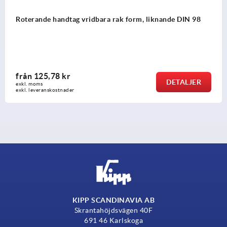
rm, liknande DIN 98
Roterande handtag fasta rak form
från
51,74 kr
DETALJER
exkl. moms
exkl. leveranskostnader
KIPP SCANDINAVIA AB
Skrantahöjdsvägen 40F
691 46 Karlskoga