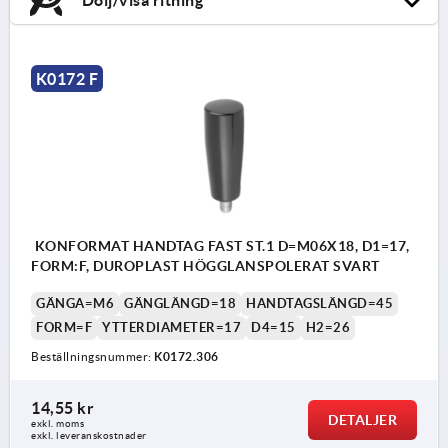
K0172 F
KONFORMAT HANDTAG FAST ST.1 D=M06X18, D1=17,
FORM:F, DUROPLAST HÖGGLANSPOLERAT SVART
GÄNGA=M6
GÄNGLÄNGD=18
HANDTAGSLÄNGD=45
FORM=F
YTTERDIAMETER=17
D4=15
H2=26
Beställningsnummer:
K0172.306
14,55 kr
DETALJER
exkl. moms
exkl. leveranskostnader