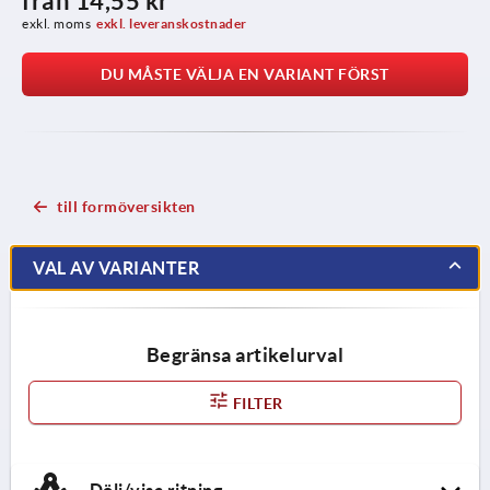
från
14,55 kr
exkl. moms
exkl. leveranskostnader
DU MÅSTE VÄLJA EN VARIANT FÖRST
till formöversikten
VAL AV VARIANTER
Begränsa artikelurval
FILTER
Dölj/visa ritning