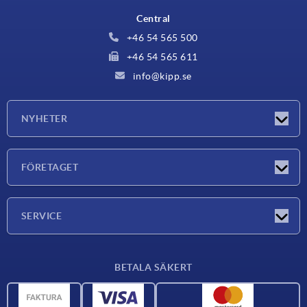
Central
+46 54 565 500
+46 54 565 611
info@kipp.se
NYHETER
Nyheter
FÖRETAGET
Mässor
Företaget
SERVICE
Leveransvillkor
BETALA SÄKERT
Materialöversikt
CAD-data