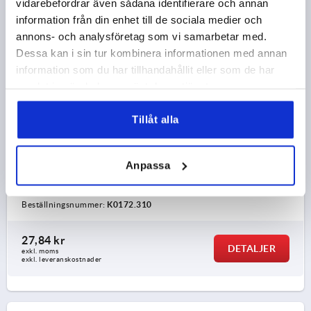
vidarebefordrar även sådana identifierare och annan
K0172 F
information från din enhet till de sociala medier och
annons- och analysföretag som vi samarbetar med.
Dessa kan i sin tur kombinera informationen med annan
information som du har tillhandahållit eller som de har
samlat in när du har använt deras tjänster.
Tillåt alla
KONFORMAT HANDTAG FAST ST.3 D=M10X20, D1=29,
FORM:F, DUROPLAST HÖGGLANSPOLERAT SVART
Anpassa
GÄNGA=M10
GÄNGLÄNGD=20
HANDTAGSLÄNGD=71
FORM=F
YTTERDIAMETER=29
D4=21
H2=42
Beställningsnummer:
K0172.310
27,84 kr
DETALJER
exkl. moms
exkl. leveranskostnader