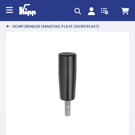
text.skipToContent
text.skipToNavigation
KONFORMADE HANDTAG PLAST (DUROPLAST)