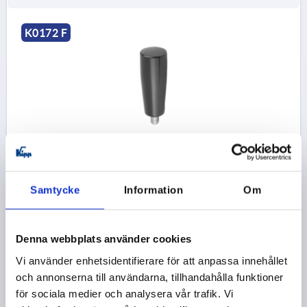
K0172 F
KONFORMAT HANDTAG FAST ST.2 D=M08X12, D1=23,
FORM:F, DUROPLAST HÖGGLANSPOLERAT SVART
GÄNGA=M8
GÄNGLÄNGD=12
HANDTAGSLÄNGD=61
Samtycke
Information
Om
FORM=F
YTTERDIAMETER=23
D4=18
H2=38
Beställningsnummer:
K0172.308
Denna webbplats använder cookies
21,83 kr
Vi använder enhetsidentifierare för att anpassa innehållet
DETALJER
exkl. moms
och annonserna till användarna, tillhandahålla funktioner
exkl. leveranskostnader
för sociala medier och analysera vår trafik. Vi