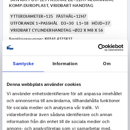
KOMP:DUROPLAST, VRIDBART HANDTAG
YTTERDIAMETER=125
FÄSTHÅL=12H7
UTFÖRANDE 1=PASSHÅL
D3=30
L1=18
HÖJD=37
VRIDBART CYLINDERHANDTAG =Ø22 X M8 X 56
Beställningsnummer:
K0161.4125X12
268,77 kr
DETALJER
exkl. moms
exkl. leveranskostnader
Samtycke
Information
Om
K0161 MDG
Denna webbplats använder cookies
Vi använder enhetsidentifierare för att anpassa innehållet
och annonserna till användarna, tillhandahålla funktioner
för sociala medier och analysera vår trafik. Vi
vidarebefordrar även sådana identifierare och annan
information från din enhet till de sociala medier och
SKIVRATT D1=125 PASSHÅL D2=14H7 ALUMINIUM,
annons- och analysföretag som vi samarbetar med.