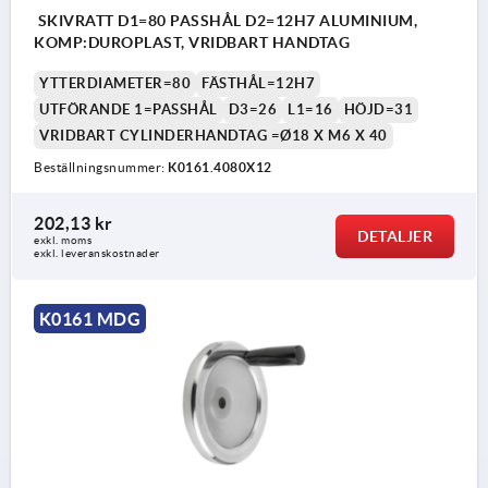
SKIVRATT D1=80 PASSHÅL D2=12H7 ALUMINIUM,
KOMP:DUROPLAST, VRIDBART HANDTAG
YTTERDIAMETER=80
FÄSTHÅL=12H7
UTFÖRANDE 1=PASSHÅL
D3=26
L1=16
HÖJD=31
VRIDBART CYLINDERHANDTAG =Ø18 X M6 X 40
Beställningsnummer:
K0161.4080X12
202,13 kr
DETALJER
exkl. moms
exkl. leveranskostnader
K0161 MDG