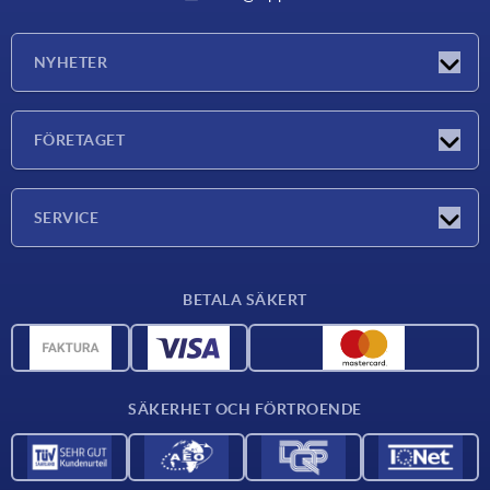
NYHETER
Nyheter
FÖRETAGET
Mässor
Företaget
SERVICE
Leveransvillkor
BETALA SÄKERT
Materialöversikt
CAD-data
Kontakta oss
SÄKERHET OCH FÖRTROENDE