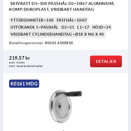
SKIVRATT D1=100 PASSHÅL D2=10H7 ALUMINIUM,
KOMP:DUROPLAST, VRIDBART HANDTAG
YTTERDIAMETER=100
FÄSTHÅL=10H7
UTFÖRANDE 1=PASSHÅL
D3=31
L1=17
HÖJD=34
VRIDBART CYLINDERHANDTAG =Ø18 X M6 X 40
Beställningsnummer:
K0161.4100X10
219,57 kr
DETALJER
exkl. moms
exkl. leveranskostnader
K0161 MDG