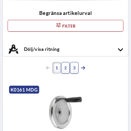
Begränsa artikelurval
FILTER
Dölj/visa ritning
1
2
3
K0161 MDG