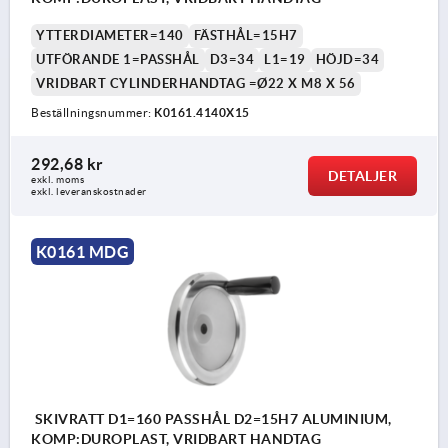
YTTERDIAMETER=140
FÄSTHÅL=15H7
UTFÖRANDE 1=PASSHÅL
D3=34
L1=19
HÖJD=34
VRIDBART CYLINDERHANDTAG =Ø22 X M8 X 56
Beställningsnummer:
K0161.4140X15
292,68 kr
DETALJER
exkl. moms
exkl. leveranskostnader
K0161 MDG
SKIVRATT D1=160 PASSHÅL D2=15H7 ALUMINIUM,
KOMP:DUROPLAST, VRIDBART HANDTAG