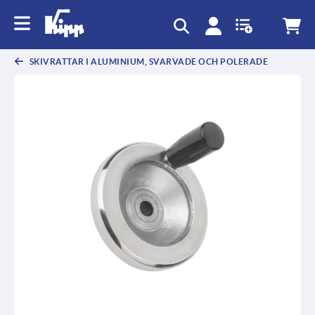
text.skipToContent
text.skipToNavigation
SKIVRATTAR I ALUMINIUM, SVARVADE OCH POLERADE