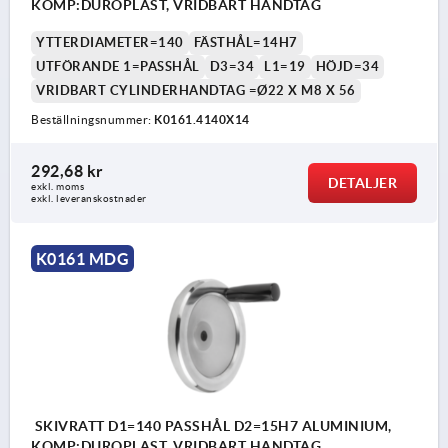
KOMP:DUROPLAST, VRIDBART HANDTAG
YTTERDIAMETER=140
FÄSTHÅL=14H7
UTFÖRANDE 1=PASSHÅL
D3=34
L1=19
HÖJD=34
VRIDBART CYLINDERHANDTAG =Ø22 X M8 X 56
Beställningsnummer:
K0161.4140X14
292,68 kr
DETALJER
exkl. moms
exkl. leveranskostnader
K0161 MDG
SKIVRATT D1=140 PASSHÅL D2=15H7 ALUMINIUM,
KOMP:DUROPLAST, VRIDBART HANDTAG