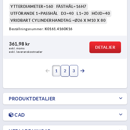
YTTERDIAMETER=160
FÄSTHÅL=16H7
UTFÖRANDE 1=PASSHÅL
D3=40
L1=20
HÖJD=40
VRIDBART CYLINDERHANDTAG =Ø26 X M10 X 80
Beställningsnummer:
K0161.4160X16
361,98 kr
DETALJER
exkl. moms
exkl. leveranskostnader
1
2
3
PRODUKTDETALJER
CAD