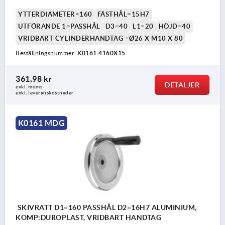
YTTERDIAMETER=160
FÄSTHÅL=15H7
UTFÖRANDE 1=PASSHÅL
D3=40
L1=20
HÖJD=40
VRIDBART CYLINDERHANDTAG =Ø26 X M10 X 80
Beställningsnummer:
K0161.4160X15
361,98 kr
DETALJER
exkl. moms
exkl. leveranskostnader
K0161 MDG
SKIVRATT D1=160 PASSHÅL D2=16H7 ALUMINIUM,
KOMP:DUROPLAST, VRIDBART HANDTAG