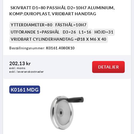
SKIVRATT D1=80 PASSHÅL D2=10H7 ALUMINIUM,
KOMP:DUROPLAST, VRIDBART HANDTAG
YTTERDIAMETER=80
FÄSTHÅL=10H7
UTFÖRANDE 1=PASSHÅL
D3=26
L1=16
HÖJD=31
VRIDBART CYLINDERHANDTAG =Ø18 X M6 X 40
Beställningsnummer:
K0161.4080X10
202,13 kr
DETALJER
exkl. moms
exkl. leveranskostnader
K0161 MDG