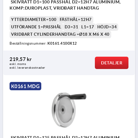
SKIVRATT D1=100 PASSHÅL D2=12H7 ALUMINIUM,
KOMP:DUROPLAST, VRIDBART HANDTAG
YTTERDIAMETER=100
FÄSTHÅL=12H7
UTFÖRANDE 1=PASSHÅL
D3=31
L1=17
HÖJD=34
VRIDBART CYLINDERHANDTAG =Ø18 X M6 X 40
Beställningsnummer:
K0161.4100X12
219,57 kr
DETALJER
exkl. moms
exkl. leveranskostnader
K0161 MDG
SKIVRATT D1=125 PASSHÅL D2=12H7 ALUMINIUM,