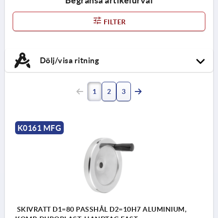
Begränsa artikelurval
FILTER
Dölj/visa ritning
1
2
3
K0161 MFG
SKIVRATT D1=80 PASSHÅL D2=10H7 ALUMINIUM,