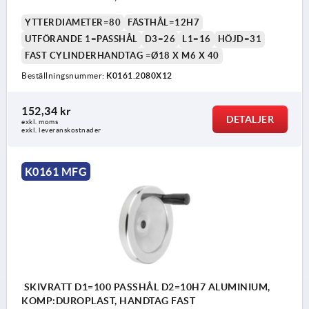
YTTERDIAMETER=80
FÄSTHÅL=12H7
UTFÖRANDE 1=PASSHÅL
D3=26
L1=16
HÖJD=31
FAST CYLINDERHANDTAG =Ø18 X M6 X 40
Beställningsnummer:
K0161.2080X12
152,34 kr
DETALJER
exkl. moms
exkl. leveranskostnader
K0161 MFG
SKIVRATT D1=100 PASSHÅL D2=10H7 ALUMINIUM,
KOMP:DUROPLAST, HANDTAG FAST