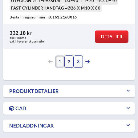
UTFÖRANDE 1=PASSHÅL
D3=40
L1=20
HÖJD=40
FAST CYLINDERHANDTAG =Ø26 X M10 X 80
Beställningsnummer:
K0161.2160X16
332,18 kr
DETALJER
exkl. moms
exkl. leveranskostnader
1
2
3
PRODUKTDETALJER
CAD
NEDLADDNINGAR