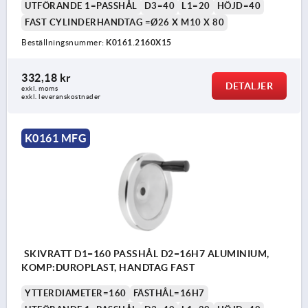
UTFÖRANDE 1=PASSHÅL
D3=40
L1=20
HÖJD=40
FAST CYLINDERHANDTAG =Ø26 X M10 X 80
Beställningsnummer:
K0161.2160X15
332,18 kr
DETALJER
exkl. moms
exkl. leveranskostnader
K0161 MFG
SKIVRATT D1=160 PASSHÅL D2=16H7 ALUMINIUM,
KOMP:DUROPLAST, HANDTAG FAST
YTTERDIAMETER=160
FÄSTHÅL=16H7