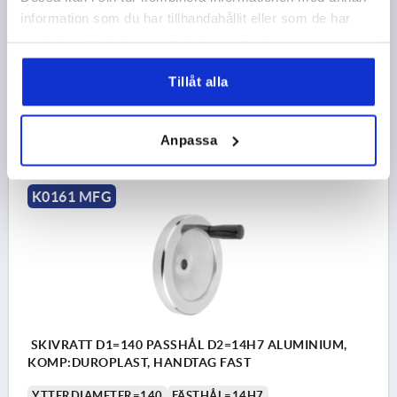
YTTERDIAMETER=125
FÄSTHÅL=14H7
information som du har tillhandahållit eller som de har
UTFÖRANDE 1=PASSHÅL
D3=30
L1=18
HÖJD=37
samlat in när du har använt deras tjänster.
FAST CYLINDERHANDTAG =Ø21 X M8 X 50
Beställningsnummer:
K0161.2125X14
Tillåt alla
212,64 kr
DETALJER
exkl. moms
Anpassa
exkl. leveranskostnader
K0161 MFG
SKIVRATT D1=140 PASSHÅL D2=14H7 ALUMINIUM,
KOMP:DUROPLAST, HANDTAG FAST
YTTERDIAMETER=140
FÄSTHÅL=14H7