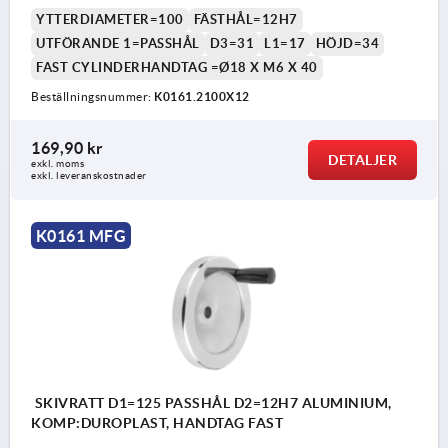
YTTERDIAMETER=100
FÄSTHÅL=12H7
UTFÖRANDE 1=PASSHÅL
D3=31
L1=17
HÖJD=34
FAST CYLINDERHANDTAG =Ø18 X M6 X 40
Beställningsnummer:
K0161.2100X12
169,90 kr
DETALJER
exkl. moms
exkl. leveranskostnader
K0161 MFG
SKIVRATT D1=125 PASSHÅL D2=12H7 ALUMINIUM,
KOMP:DUROPLAST, HANDTAG FAST