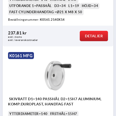
UTFÖRANDE 1=PASSHÅL
D3=34
L1=19
HÖJD=34
FAST CYLINDERHANDTAG =Ø21 X M8 X 50
Beställningsnummer:
K0161.2140X14
237,81 kr
DETALJER
exkl. moms
exkl. leveranskostnader
K0161 MFG
SKIVRATT D1=140 PASSHÅL D2=15H7 ALUMINIUM,
KOMP:DUROPLAST, HANDTAG FAST
YTTERDIAMETER=140
FÄSTHÅL=15H7