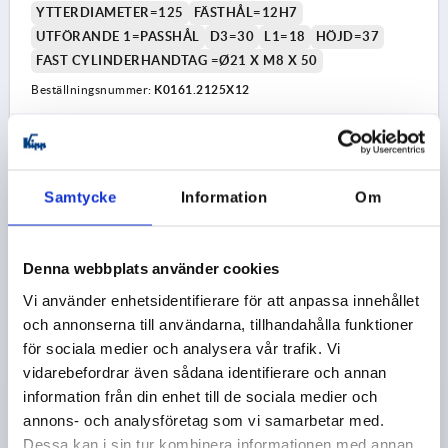
YTTERDIAMETER=125
FÄSTHÅL=12H7
UTFÖRANDE 1=PASSHÅL
D3=30
L1=18
HÖJD=37
FAST CYLINDERHANDTAG =Ø21 X M8 X 50
Beställningsnummer:
K0161.2125X12
212,64 kr
DETALJER
exkl. moms
exkl. leveranskostnader
Samtycke
Information
Om
K0161 MFG
Denna webbplats använder cookies
Vi använder enhetsidentifierare för att anpassa innehållet
och annonserna till användarna, tillhandahålla funktioner
för sociala medier och analysera vår trafik. Vi
vidarebefordrar även sådana identifierare och annan
information från din enhet till de sociala medier och
SKIVRATT D1=125 PASSHÅL D2=14H7 ALUMINIUM,
KOMP:DUROPLAST, HANDTAG FAST
annons- och analysföretag som vi samarbetar med.
Dessa kan i sin tur kombinera informationen med annan