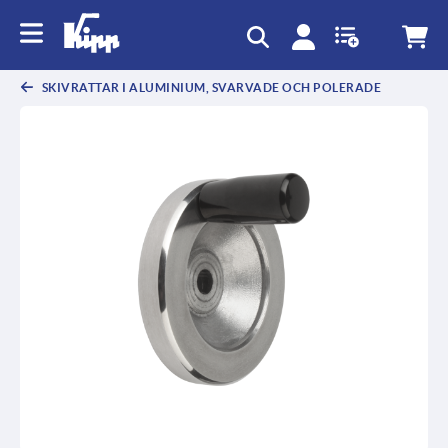
text.skipToContent
text.skipToNavigation
SKIVRATTAR I ALUMINIUM, SVARVADE OCH POLERADE