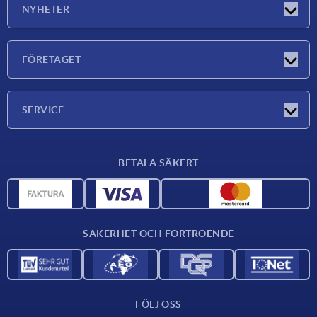
NYHETER
Nyheter
FÖRETAGET
Mässor
Företaget
SERVICE
Leveransvillkor
BETALA SÄKERT
Materialöversikt
CAD-data
Kontakta oss
SÄKERHET OCH FÖRTROENDE
FÖLJ OSS