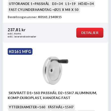
UTFÖRANDE 1=PASSHÅL
D3=34
L1=19
HÖJD=34
FAST CYLINDERHANDTAG =Ø21 X M8 X 50
Beställningsnummer:
K0161.2140X15
237,81 kr
DETALJER
exkl. moms
exkl. leveranskostnader
K0161 MFG
SKIVRATT D1=160 PASSHÅL D2=15H7 ALUMINIUM,
KOMP:DUROPLAST, HANDTAG FAST
YTTERDIAMETER=160
FÄSTHÅL=15H7