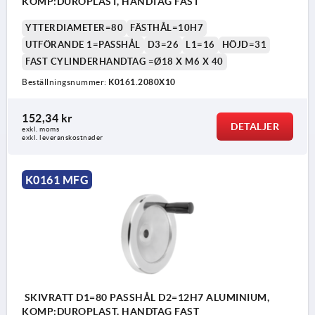
KOMP:DUROPLAST, HANDTAG FAST
YTTERDIAMETER=80
FÄSTHÅL=10H7
UTFÖRANDE 1=PASSHÅL
D3=26
L1=16
HÖJD=31
FAST CYLINDERHANDTAG =Ø18 X M6 X 40
Beställningsnummer:
K0161.2080X10
152,34 kr
DETALJER
exkl. moms
exkl. leveranskostnader
K0161 MFG
SKIVRATT D1=80 PASSHÅL D2=12H7 ALUMINIUM,
KOMP:DUROPLAST, HANDTAG FAST