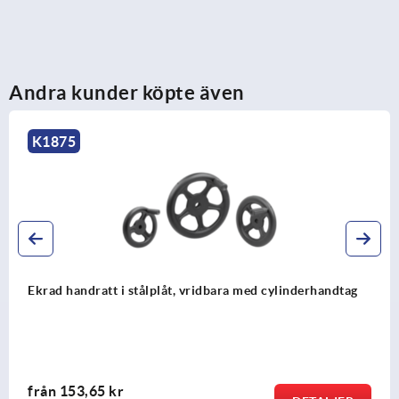
Andra kunder köpte även
K1524
2-ekrade rattar av aluminium med vridbart
cylinderhandtag
från
244,63 kr