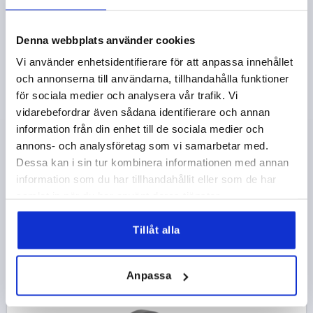
Denna webbplats använder cookies
HANDRATT D1=125, PASSHÅL D2=12H7, ST.3,
Vi använder enhetsidentifierare för att anpassa innehållet
TERMOPLAST, KOMP:TERMOPLAST,
och annonserna till användarna, tillhandahålla funktioner
SÄKERHETSHANDTAG
för sociala medier och analysera vår trafik. Vi
YTTERDIAMETER=125
FÄSTHÅL=12H7
vidarebefordrar även sådana identifierare och annan
UTFÖRANDE 1=PASSHÅL
information från din enhet till de sociala medier och
MATERIAL KOMPONENT=TERMOPLAST
D=35
D3=25
annons- och analysföretag som vi samarbetar med.
D4=20
D5=M6
D6=20
A=47,5
A1=4
H=23,3
Dessa kan i sin tur kombinera informationen med annan
L=107,7
L1=18,5
L2=58,4
HÖJD=52,1
information som du har tillhandahållit eller som de har
samlat in när du har använt deras tjänster.
Beställningsnummer:
K0259.312512
Tillåt alla
577,15 kr
DETALJER
exkl. moms
exkl. leveranskostnader
Anpassa
K0259