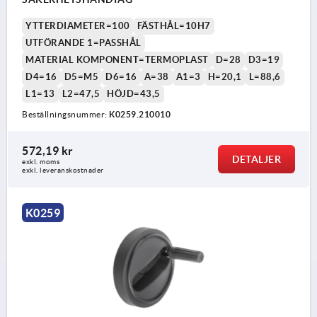
YTTERDIAMETER=100
FÄSTHÅL=10H7
UTFÖRANDE 1=PASSHÅL
MATERIAL KOMPONENT=TERMOPLAST
D=28
D3=19
D4=16
D5=M5
D6=16
A=38
A1=3
H=20,1
L=88,6
L1=13
L2=47,5
HÖJD=43,5
Beställningsnummer:
K0259.210010
572,19 kr
DETALJER
exkl. moms
exkl. leveranskostnader
K0259