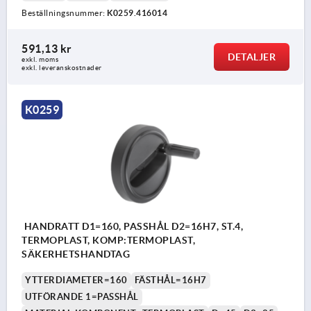
Beställningsnummer:
K0259.416014
591,13 kr
DETALJER
exkl. moms
exkl. leveranskostnader
K0259
HANDRATT D1=160, PASSHÅL D2=16H7, ST.4,
TERMOPLAST, KOMP:TERMOPLAST,
SÄKERHETSHANDTAG
YTTERDIAMETER=160
FÄSTHÅL=16H7
UTFÖRANDE 1=PASSHÅL