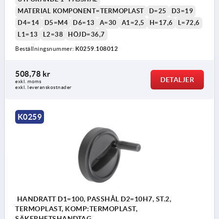
MATERIAL KOMPONENT=TERMOPLAST
D=25
D3=19
D4=14
D5=M4
D6=13
A=30
A1=2,5
H=17,6
L=72,6
L1=13
L2=38
HÖJD=36,7
Beställningsnummer:
K0259.108012
508,78 kr
DETALJER
exkl. moms
exkl. leveranskostnader
K0259
HANDRATT D1=100, PASSHÅL D2=10H7, ST.2,
TERMOPLAST, KOMP:TERMOPLAST,
SÄKERHETSHANDTAG