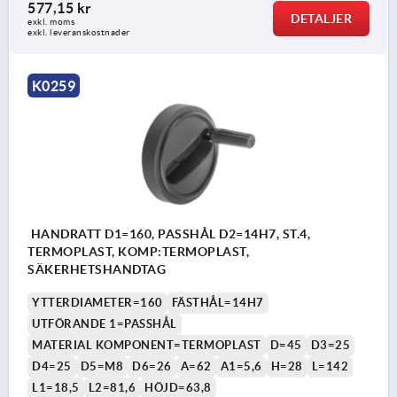
577,15 kr
DETALJER
exkl. moms
exkl. leveranskostnader
K0259
HANDRATT D1=160, PASSHÅL D2=14H7, ST.4,
TERMOPLAST, KOMP:TERMOPLAST,
SÄKERHETSHANDTAG
YTTERDIAMETER=160
FÄSTHÅL=14H7
UTFÖRANDE 1=PASSHÅL
MATERIAL KOMPONENT=TERMOPLAST
D=45
D3=25
D4=25
D5=M8
D6=26
A=62
A1=5,6
H=28
L=142
L1=18,5
L2=81,6
HÖJD=63,8