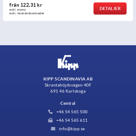
från
113,07 kr
DETALJER
exkl. moms
exkl. leveranskostnader
KIPP SCANDINAVIA AB
Skrantahöjdsvägen 40F
691 46 Karlskoga
Central
+46 54 565 500
+46 54 565 611
info@kipp.se