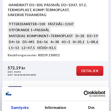
HANDRATT D1=100, PASSHÅL D2=12H7, ST.2,
TERMOPLAST, KOMP:TERMOPLAST,
SÄKERHETSHANDTAG
YTTERDIAMETER=100
FÄSTHÅL=12H7
UTFÖRANDE 1=PASSHÅL
MATERIAL KOMPONENT=TERMOPLAST
D=28
D3=19
D4=16
D5=M5
D6=16
A=38
A1=3
H=20,1
L=88,6
L1=13
L2=47,5
HÖJD=43,5
Beställningsnummer:
K0259.210012
572,19 kr
DETALJER
exkl. moms
exkl. leveranskostnader
K0259
Samtycke
Information
Om