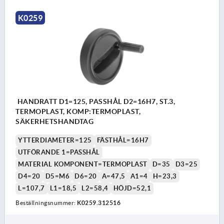
K0259
HANDRATT D1=125, PASSHÅL D2=16H7, ST.3,
TERMOPLAST, KOMP:TERMOPLAST,
SÄKERHETSHANDTAG
YTTERDIAMETER=125
FÄSTHÅL=16H7
UTFÖRANDE 1=PASSHÅL
MATERIAL KOMPONENT=TERMOPLAST
D=35
D3=25
D4=20
D5=M6
D6=20
A=47,5
A1=4
H=23,3
L=107,7
L1=18,5
L2=58,4
HÖJD=52,1
Beställningsnummer:
K0259.312516