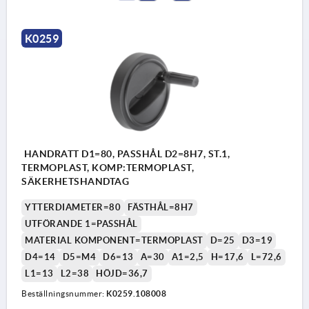
K0259
HANDRATT D1=80, PASSHÅL D2=8H7, ST.1,
TERMOPLAST, KOMP:TERMOPLAST,
SÄKERHETSHANDTAG
YTTERDIAMETER=80
FÄSTHÅL=8H7
UTFÖRANDE 1=PASSHÅL
MATERIAL KOMPONENT=TERMOPLAST
D=25
D3=19
D4=14
D5=M4
D6=13
A=30
A1=2,5
H=17,6
L=72,6
L1=13
L2=38
HÖJD=36,7
Beställningsnummer:
K0259.108008