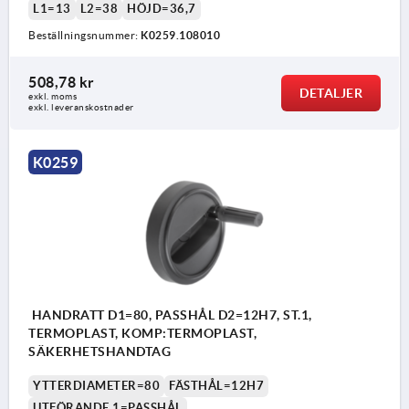
L1=13
L2=38
HÖJD=36,7
Beställningsnummer:
K0259.108010
508,78 kr
DETALJER
exkl. moms
exkl. leveranskostnader
K0259
HANDRATT D1=80, PASSHÅL D2=12H7, ST.1,
TERMOPLAST, KOMP:TERMOPLAST,
SÄKERHETSHANDTAG
YTTERDIAMETER=80
FÄSTHÅL=12H7
UTFÖRANDE 1=PASSHÅL