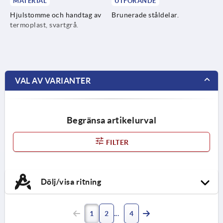
MATERIAL
UTFÖRANDE
Hjulstomme och handtag av
Brunerade ståldelar.
termoplast, svartgrå.
VAL AV VARIANTER
Begränsa artikelurval
FILTER
Dölj/visa ritning
1
2
4