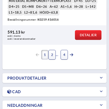
MATERIAL KOMPONENT=TERMOPLAST
D=45
D3=25
D4=25
D5=M8
D6=26
A=62
A1=5,6
H=28
L=142
L1=18,5
L2=81,6
HÖJD=63,8
Beställningsnummer:
K0259.416016
591,13 kr
DETALJER
exkl. moms
exkl. leveranskostnader
1
2
4
PRODUKTDETALJER
CAD
NEDLADDNINGAR