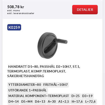
508,78 kr
DETALJER
exkl. moms
exkl. leveranskostnader
K0259
HANDRATT D1=80, PASSHÅL D2=10H7, ST.1,
TERMOPLAST, KOMP:TERMOPLAST,
SÄKERHETSHANDTAG
YTTERDIAMETER=80
FÄSTHÅL=10H7
UTFÖRANDE 1=PASSHÅL
MATERIAL KOMPONENT=TERMOPLAST
D=25
D3=19
D4=14
D5=M4
D6=13
A=30
A1=2,5
H=17,6
L=72,6