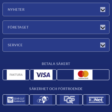
NYHETER
Nyheter
FÖRETAGET
Mässor
Företaget
SERVICE
Leveransvillkor
BETALA SÄKERT
Materialöversikt
CAD-data
Kontakta oss
SÄKERHET OCH FÖRTROENDE