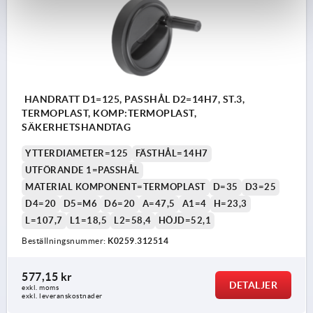
HANDRATT D1=125, PASSHÅL D2=14H7, ST.3,
TERMOPLAST, KOMP:TERMOPLAST,
SÄKERHETSHANDTAG
YTTERDIAMETER=125
FÄSTHÅL=14H7
UTFÖRANDE 1=PASSHÅL
MATERIAL KOMPONENT=TERMOPLAST
D=35
D3=25
D4=20
D5=M6
D6=20
A=47,5
A1=4
H=23,3
L=107,7
L1=18,5
L2=58,4
HÖJD=52,1
Beställningsnummer:
K0259.312514
577,15 kr
DETALJER
exkl. moms
exkl. leveranskostnader