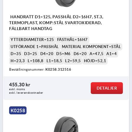
HANDRATT D1=125, PASSHÅL D2=16H7, ST.3,
TERMOPLAST, KOMP:STÅL SVARTOXIDERAD,
FÄLLBART HANDTAG
YTTERDIAMETER=125
FÄSTHÅL=16H7
UTFÖRANDE 1=PASSHÅL
MATERIAL KOMPONENT=STÅL
D=35
D3=25
D4=20
D5=M6
D6=20
A=47,5
A1=4
H=23,3
L=108,8
L1=18,5
L2=59,5
HÖJD=52,1
Beställningsnummer:
K0258.312516
455,30 kr
DETALJER
exkl. moms
exkl. leveranskostnader
K0258