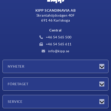
KIPP SCANDINAVIA AB
Skrantahöjdsvägen 40F
691 46 Karlskoga
Central
+46 54 565 500
+46 54 565 611
info@kipp.se
NYHETER
Nyheter
FÖRETAGET
Mässor
Företaget
SERVICE