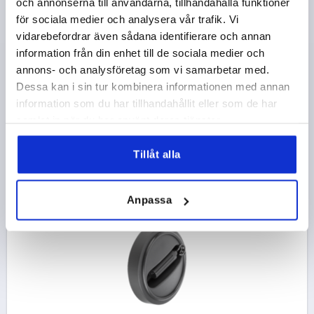
och annonserna till användarna, tillhandahålla funktioner
TERMOPLAST, KOMP:STÅL SVARTOXIDERAD,
FÄLLBART HANDTAG
för sociala medier och analysera vår trafik. Vi
vidarebefordrar även sådana identifierare och annan
YTTERDIAMETER=125
FÄSTHÅL=12H7
information från din enhet till de sociala medier och
UTFÖRANDE 1=PASSHÅL
MATERIAL KOMPONENT=STÅL
annons- och analysföretag som vi samarbetar med.
D=35
D3=25
D4=20
D5=M6
D6=20
A=47,5
A1=4
Dessa kan i sin tur kombinera informationen med annan
H=23,3
L=108,8
L1=18,5
L2=59,5
HÖJD=52,1
information som du har tillhandahållit eller som de har
Beställningsnummer:
K0258.312512
samlat in när du har använt deras tjänster.
455,30 kr
Tillåt alla
DETALJER
exkl. moms
exkl. leveranskostnader
Anpassa
K0258