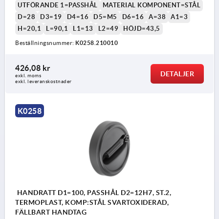
UTFÖRANDE 1=PASSHÅL
MATERIAL KOMPONENT=STÅL
D=28
D3=19
D4=16
D5=M5
D6=16
A=38
A1=3
H=20,1
L=90,1
L1=13
L2=49
HÖJD=43,5
Beställningsnummer:
K0258.210010
426,08 kr
DETALJER
exkl. moms
exkl. leveranskostnader
K0258
HANDRATT D1=100, PASSHÅL D2=12H7, ST.2,
TERMOPLAST, KOMP:STÅL SVARTOXIDERAD,
FÄLLBART HANDTAG