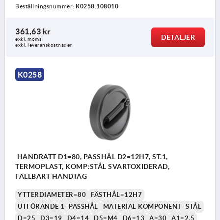
Beställningsnummer:
K0258.108010
361,63 kr
DETALJER
exkl. moms
exkl. leveranskostnader
K0258
HANDRATT D1=80, PASSHÅL D2=12H7, ST.1,
TERMOPLAST, KOMP:STÅL SVARTOXIDERAD,
FÄLLBART HANDTAG
YTTERDIAMETER=80
FÄSTHÅL=12H7
UTFÖRANDE 1=PASSHÅL
MATERIAL KOMPONENT=STÅL
D=25
D3=19
D4=14
D5=M4
D6=13
A=30
A1=2,5