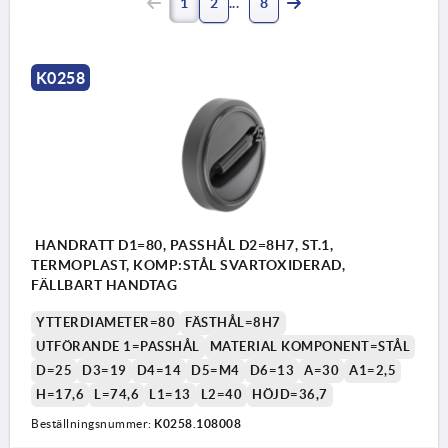
1
2
8
K0258
HANDRATT D1=80, PASSHÅL D2=8H7, ST.1,
TERMOPLAST, KOMP:STÅL SVARTOXIDERAD,
FÄLLBART HANDTAG
YTTERDIAMETER=80
FÄSTHÅL=8H7
UTFÖRANDE 1=PASSHÅL
MATERIAL KOMPONENT=STÅL
D=25
D3=19
D4=14
D5=M4
D6=13
A=30
A1=2,5
H=17,6
L=74,6
L1=13
L2=40
HÖJD=36,7
Beställningsnummer:
K0258.108008