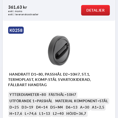
361,63 kr
DETALJER
exkl. moms
exkl. leveranskostnader
K0258
HANDRATT D1=80, PASSHÅL D2=10H7, ST.1,
TERMOPLAST, KOMP:STÅL SVARTOXIDERAD,
FÄLLBART HANDTAG
YTTERDIAMETER=80
FÄSTHÅL=10H7
UTFÖRANDE 1=PASSHÅL
MATERIAL KOMPONENT=STÅL
D=25
D3=19
D4=14
D5=M4
D6=13
A=30
A1=2,5
H=17,6
L=74,6
L1=13
L2=40
HÖJD=36,7