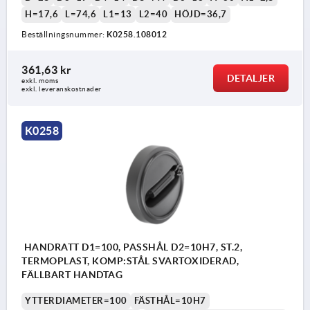
H=17,6
L=74,6
L1=13
L2=40
HÖJD=36,7
Beställningsnummer:
K0258.108012
361,63 kr
DETALJER
exkl. moms
exkl. leveranskostnader
K0258
HANDRATT D1=100, PASSHÅL D2=10H7, ST.2,
TERMOPLAST, KOMP:STÅL SVARTOXIDERAD,
FÄLLBART HANDTAG
YTTERDIAMETER=100
FÄSTHÅL=10H7