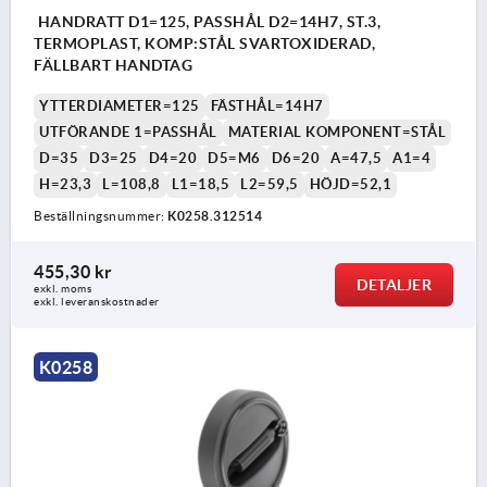
HANDRATT D1=125, PASSHÅL D2=14H7, ST.3,
TERMOPLAST, KOMP:STÅL SVARTOXIDERAD,
FÄLLBART HANDTAG
YTTERDIAMETER=125
FÄSTHÅL=14H7
UTFÖRANDE 1=PASSHÅL
MATERIAL KOMPONENT=STÅL
D=35
D3=25
D4=20
D5=M6
D6=20
A=47,5
A1=4
H=23,3
L=108,8
L1=18,5
L2=59,5
HÖJD=52,1
Beställningsnummer:
K0258.312514
455,30 kr
DETALJER
exkl. moms
exkl. leveranskostnader
K0258