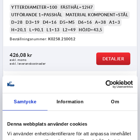
YTTERDIAMETER=100
FÄSTHÅL=12H7
UTFÖRANDE 1=PASSHÅL
MATERIAL KOMPONENT=STÅL
D=28
D3=19
D4=16
D5=M5
D6=16
A=38
A1=3
H=20,1
L=90,1
L1=13
L2=49
HÖJD=43,5
Beställningsnummer:
K0258.210012
426,08 kr
DETALJER
exkl. moms
exkl. leveranskostnader
K0258
Samtycke
Information
Om
Denna webbplats använder cookies
Vi använder enhetsidentifierare för att anpassa innehållet
HANDRATT D1=125, PASSHÅL D2=12H7, ST.3,