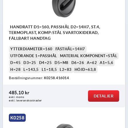
HANDRATT D1=160, PASSHÅL D2=14H7, ST.4,
TERMOPLAST, KOMP:STÅL SVARTOXIDERAD,
FÄLLBART HANDTAG
YTTERDIAMETER=160
FÄSTHÅL=14H7
UTFÖRANDE 1=PASSHÅL
MATERIAL KOMPONENT=STÅL
D=45
D3=25
D4=25
D5=M8
D6=26
A=62
A1=5,6
H=28
L=143,5
L1=18,5
L2=83
HÖJD=63,8
Beställningsnummer:
K0258.416014
485,10 kr
DETALJER
exkl. moms
exkl. leveranskostnader
K0258