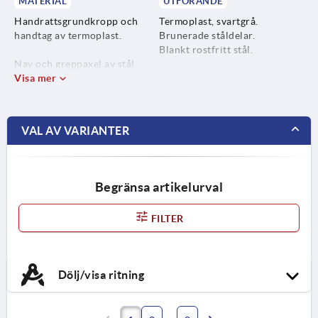
MATERIAL
UTFÖRANDE
Handrattsgrundkropp och
Termoplast, svartgrå.
handtag av termoplast.
Brunerade ståldelar.
Blankt rostfritt stål.
Nav och greppaxel av stål
hållfasthetsklass 5.8 eller
Visa mer
rostfritt stål 1.4404.
VAL AV VARIANTER
Begränsa artikelurval
FILTER
Dölj/visa ritning