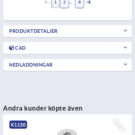
1
2
8
PRODUKTDETALJER
CAD
NEDLADDNINGAR
Andra kunder köpte även
NYHET
K0160