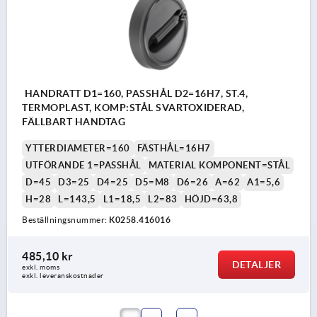
HANDRATT D1=160, PASSHÅL D2=16H7, ST.4,
TERMOPLAST, KOMP:STÅL SVARTOXIDERAD,
FÄLLBART HANDTAG
YTTERDIAMETER=160
FÄSTHÅL=16H7
UTFÖRANDE 1=PASSHÅL
MATERIAL KOMPONENT=STÅL
D=45
D3=25
D4=25
D5=M8
D6=26
A=62
A1=5,6
H=28
L=143,5
L1=18,5
L2=83
HÖJD=63,8
Beställningsnummer:
K0258.416016
485,10 kr
DETALJER
exkl. moms
exkl. leveranskostnader