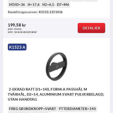
HÖJD=36
H=17,6
H2=6,5
D7=M6
Beställningsnummer:
K1523.1251416
199,58 kr
DETALJER
exkl. moms
exkl. leveranskostnader
K1523 A
2-EKRAD RATT D1=140, FORM:A PASSHÅL M
TVÄRHÅL, D2=14, ALUMINIUM SVART PULVERBELAGD,
UTAN HANDTAG
FÄRG GRUNDKROPP=SVART
YTTERDIAMETER=140