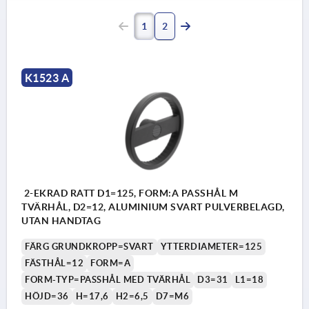
1
2
K1523 A
2-EKRAD RATT D1=125, FORM:A PASSHÅL M
TVÄRHÅL, D2=12, ALUMINIUM SVART PULVERBELAGD,
UTAN HANDTAG
FÄRG GRUNDKROPP=SVART
YTTERDIAMETER=125
FÄSTHÅL=12
FORM=A
FORM-TYP=PASSHÅL MED TVÄRHÅL
D3=31
L1=18
HÖJD=36
H=17,6
H2=6,5
D7=M6