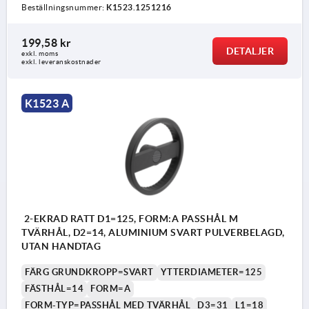
Beställningsnummer:
K1523.1251216
199,58 kr
1) Tvärhålet är förskjutet 90° mot passkilspåret.
DETALJER
exkl. moms
exkl. leveranskostnader
K1523 A
2-EKRAD RATT D1=125, FORM:A PASSHÅL M
TVÄRHÅL, D2=14, ALUMINIUM SVART PULVERBELAGD,
UTAN HANDTAG
FÄRG GRUNDKROPP=SVART
YTTERDIAMETER=125
FÄSTHÅL=14
FORM=A
FORM-TYP=PASSHÅL MED TVÄRHÅL
D3=31
L1=18