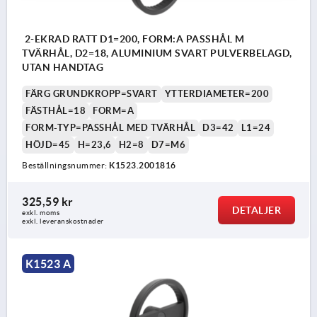
2-EKRAD RATT D1=200, FORM:A PASSHÅL M
TVÄRHÅL, D2=18, ALUMINIUM SVART PULVERBELAGD,
UTAN HANDTAG
FÄRG GRUNDKROPP=SVART
YTTERDIAMETER=200
FÄSTHÅL=18
FORM=A
FORM-TYP=PASSHÅL MED TVÄRHÅL
D3=42
L1=24
HÖJD=45
H=23,6
H2=8
D7=M6
Beställningsnummer:
K1523.2001816
325,59 kr
DETALJER
exkl. moms
exkl. leveranskostnader
K1523 A