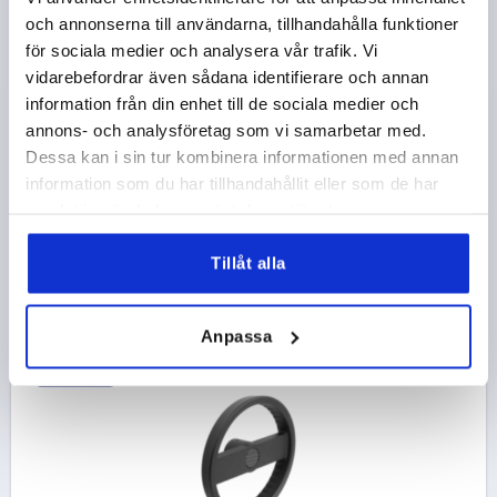
2-EKRAD RATT D1=160, FORM:A PASSHÅL M
och annonserna till användarna, tillhandahålla funktioner
TVÄRHÅL, D2=16, ALUMINIUM SVART PULVERBELAGD,
för sociala medier och analysera vår trafik. Vi
UTAN HANDTAG
vidarebefordrar även sådana identifierare och annan
information från din enhet till de sociala medier och
FÄRG GRUNDKROPP=SVART
YTTERDIAMETER=160
annons- och analysföretag som vi samarbetar med.
FÄSTHÅL=16
FORM=A
Dessa kan i sin tur kombinera informationen med annan
FORM-TYP=PASSHÅL MED TVÄRHÅL
D3=36
L1=20
information som du har tillhandahållit eller som de har
HÖJD=40
H=19,4
H2=8
D7=M6
samlat in när du har använt deras tjänster.
Beställningsnummer:
K1523.1601616
Tillåt alla
242,43 kr
DETALJER
exkl. moms
exkl. leveranskostnader
Anpassa
K1523 A