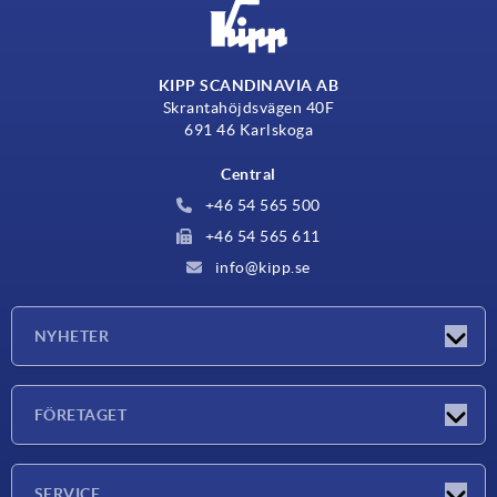
KIPP SCANDINAVIA AB
Skrantahöjdsvägen 40F
691 46 Karlskoga
Central
+46 54 565 500
+46 54 565 611
info@kipp.se
NYHETER
Nyheter
FÖRETAGET
Mässor
Företaget
SERVICE