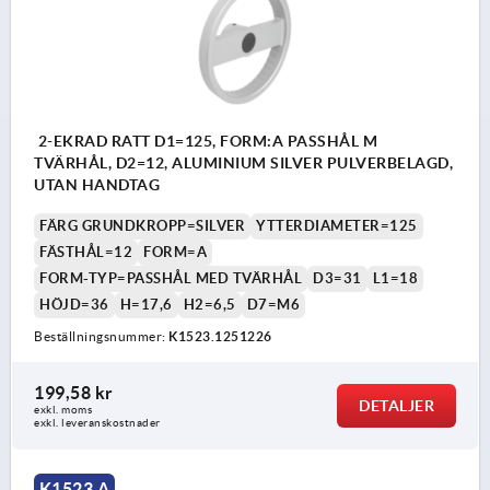
2-EKRAD RATT D1=125, FORM:A PASSHÅL M
TVÄRHÅL, D2=12, ALUMINIUM SILVER PULVERBELAGD,
UTAN HANDTAG
FÄRG GRUNDKROPP=SILVER
YTTERDIAMETER=125
FÄSTHÅL=12
FORM=A
FORM-TYP=PASSHÅL MED TVÄRHÅL
D3=31
L1=18
HÖJD=36
H=17,6
H2=6,5
D7=M6
Beställningsnummer:
K1523.1251226
199,58 kr
DETALJER
exkl. moms
exkl. leveranskostnader
K1523 A