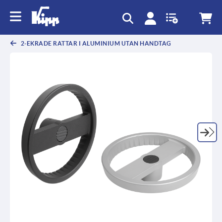
text.skipToContent
text.skipToNavigation
2-EKRADE RATTAR I ALUMINIUM UTAN HANDTAG