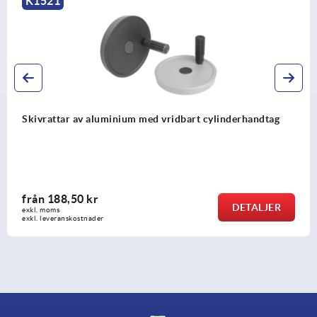
K0161
Skivrattar i aluminium, svart pulverlackerade
från
104,87 kr
DETALJER
exkl. moms
exkl. leveranskostnader