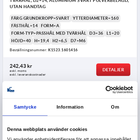
TVÄRHÅL, D2=14, ALUMINIUM SVART PULVERBELAGD,
UTAN HANDTAG
FÄRG GRUNDKROPP=SVART
YTTERDIAMETER=160
FÄSTHÅL=14
FORM=A
FORM-TYP=PASSHÅL MED TVÄRHÅL
D3=36
L1=20
HÖJD=40
H=19,4
H2=6,5
D7=M6
Beställningsnummer:
K1523.1601416
242,43 kr
DETALJER
exkl. moms
exkl. leveranskostnader
K1523 A
Samtycke
Information
Om
Denna webbplats använder cookies
Vi använder enhetsidentifierare för att anpassa innehållet