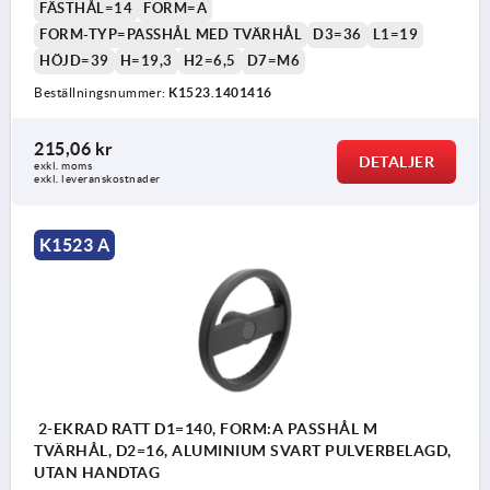
FÄSTHÅL=14
FORM=A
FORM-TYP=PASSHÅL MED TVÄRHÅL
D3=36
L1=19
HÖJD=39
H=19,3
H2=6,5
D7=M6
Beställningsnummer:
K1523.1401416
215,06 kr
DETALJER
exkl. moms
exkl. leveranskostnader
K1523 A
2-EKRAD RATT D1=140, FORM:A PASSHÅL M
TVÄRHÅL, D2=16, ALUMINIUM SVART PULVERBELAGD,
UTAN HANDTAG