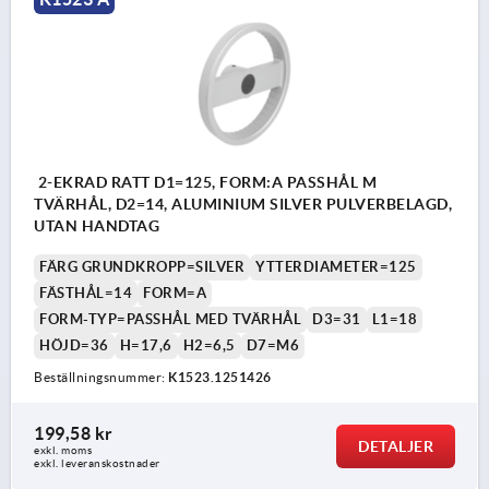
2-EKRAD RATT D1=125, FORM:A PASSHÅL M
TVÄRHÅL, D2=14, ALUMINIUM SILVER PULVERBELAGD,
UTAN HANDTAG
FÄRG GRUNDKROPP=SILVER
YTTERDIAMETER=125
FÄSTHÅL=14
FORM=A
FORM-TYP=PASSHÅL MED TVÄRHÅL
D3=31
L1=18
HÖJD=36
H=17,6
H2=6,5
D7=M6
Beställningsnummer:
K1523.1251426
199,58 kr
DETALJER
exkl. moms
exkl. leveranskostnader