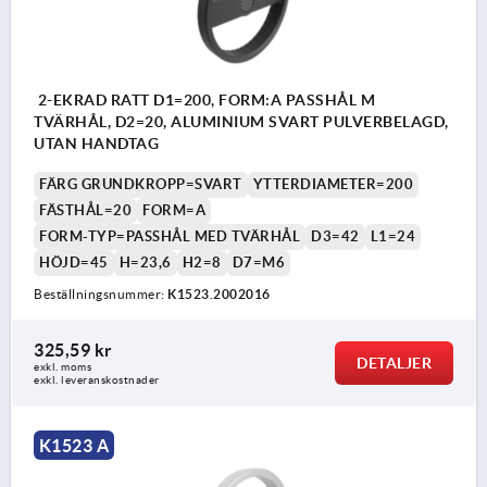
2-EKRAD RATT D1=200, FORM:A PASSHÅL M
TVÄRHÅL, D2=20, ALUMINIUM SVART PULVERBELAGD,
UTAN HANDTAG
FÄRG GRUNDKROPP=SVART
YTTERDIAMETER=200
FÄSTHÅL=20
FORM=A
FORM-TYP=PASSHÅL MED TVÄRHÅL
D3=42
L1=24
HÖJD=45
H=23,6
H2=8
D7=M6
Beställningsnummer:
K1523.2002016
325,59 kr
DETALJER
exkl. moms
exkl. leveranskostnader
K1523 A