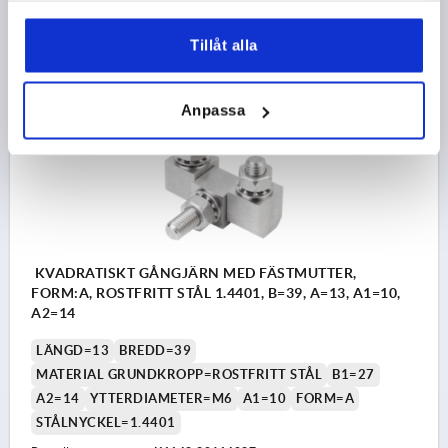
198,08 kr
DETALJER
exkl. moms
Tillåt alla
exkl. leveranskostnader
K1142 A
Anpassa
KVADRATISKT GÅNGJÄRN MED FÄSTMUTTER,
FORM:A, ROSTFRITT STÅL 1.4401, B=39, A=13, A1=10,
A2=14
LÄNGD=13
BREDD=39
MATERIAL GRUNDKROPP=ROSTFRITT STÅL
B1=27
A2=14
YTTERDIAMETER=M6
A1=10
FORM=A
STÅLNYCKEL=1.4401