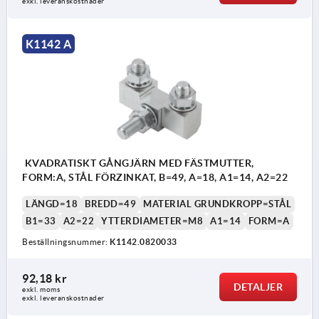
exkl. leveranskostnader
K1142 A
KVADRATISKT GÅNGJÄRN MED FÄSTMUTTER,
FORM:A, STÅL FÖRZINKAT, B=49, A=18, A1=14, A2=22
LÄNGD=18
BREDD=49
MATERIAL GRUNDKROPP=STÅL
B1=33
A2=22
YTTERDIAMETER=M8
A1=14
FORM=A
Beställningsnummer:
K1142.0820033
92,18 kr
DETALJER
exkl. moms
exkl. leveranskostnader