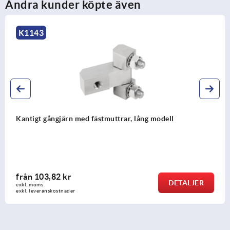
Andra kunder köpte även
K0435
Gångjärn i plast
från
18,99 kr
JER
DETA
exkl. moms
exkl. leveranskostnader