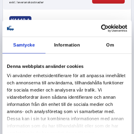
exkl. leveranskostnader
K1142 A
Samtycke
Information
Om
Denna webbplats använder cookies
KVADRATISKT GÅNGJÄRN MED FÄSTMUTTER,
Vi använder enhetsidentifierare för att anpassa innehållet
FORM:A, ROSTFRITT STÅL 1.4305, B=49, A=18, A1=14,
och annonserna till användarna, tillhandahålla funktioner
A2=22
för sociala medier och analysera vår trafik. Vi
LÄNGD=18
BREDD=49
vidarebefordrar även sådana identifierare och annan
MATERIAL GRUNDKROPP=ROSTFRITT STÅL
B1=33
information från din enhet till de sociala medier och
A2=22
YTTERDIAMETER=M8
A1=14
FORM=A
annons- och analysföretag som vi samarbetar med.
STÅLNYCKEL=1.4305
Dessa kan i sin tur kombinera informationen med annan
Beställningsnummer:
K1142.10820033
information som du har tillhandahållit eller som de har
samlat in när du har använt deras tjänster.