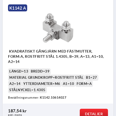
K1142 A
KVADRATISKT GÅNGJÄRN MED FÄSTMUTTER,
FORM:A, ROSTFRITT STÅL 1.4305, B=39, A=13, A1=10,
A2=14
LÄNGD=13
BREDD=39
MATERIAL GRUNDKROPP=ROSTFRITT STÅL
B1=27
A2=14
YTTERDIAMETER=M6
A1=10
FORM=A
STÅLNYCKEL=1.4305
Beställningsnummer:
K1142.10614027
187,54 kr
DETALJER
exkl. moms