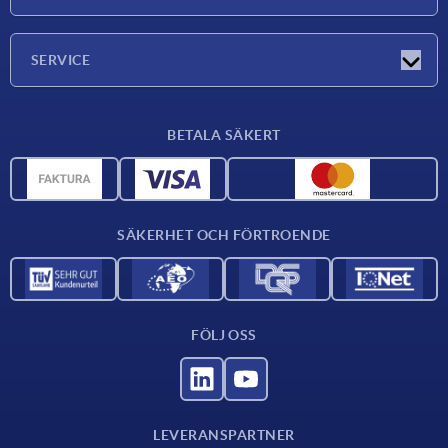
Mässor
Företaget
SERVICE
Leveransvillkor
BETALA SÄKERT
Materialöversikt
CAD-data
Kontakta oss
SÄKERHET OCH FÖRTROENDE
FÖLJ OSS
LEVERANSPARTNER