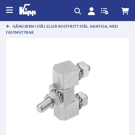
text.skipToContent
text.skipToNavigation
GÅNGJÄRN I STÅL ELLER ROSTFRITT STÅL, KANTIGA, MED
FÄSTMUTTRAR