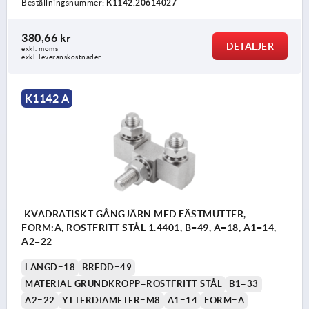
Beställningsnummer:
K1142.20614027
380,66 kr
DETALJER
exkl. moms
exkl. leveranskostnader
K1142 A
KVADRATISKT GÅNGJÄRN MED FÄSTMUTTER,
FORM:A, ROSTFRITT STÅL 1.4401, B=49, A=18, A1=14,
A2=22
LÄNGD=18
BREDD=49
MATERIAL GRUNDKROPP=ROSTFRITT STÅL
B1=33
A2=22
YTTERDIAMETER=M8
A1=14
FORM=A