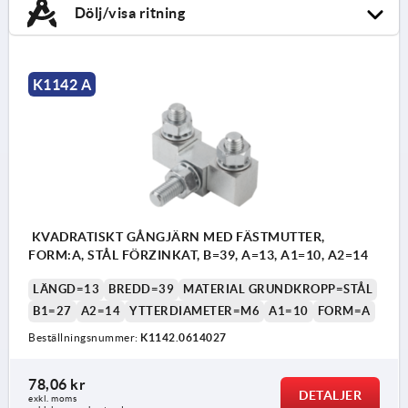
Dölj/visa ritning
K1142 A
KVADRATISKT GÅNGJÄRN MED FÄSTMUTTER,
FORM:A, STÅL FÖRZINKAT, B=39, A=13, A1=10, A2=14
LÄNGD=13
BREDD=39
MATERIAL GRUNDKROPP=STÅL
B1=27
A2=14
YTTERDIAMETER=M6
A1=10
FORM=A
Beställningsnummer:
K1142.0614027
78,06 kr
DETALJER
exkl. moms