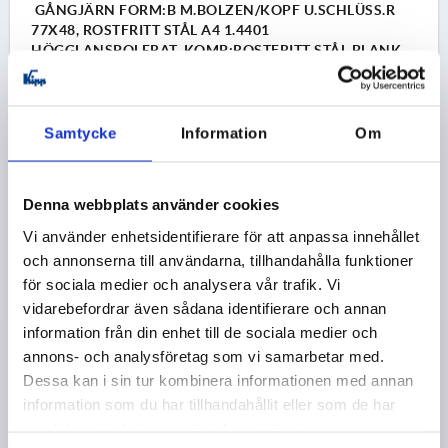
GÅNGJÄRN FORM:B M.BOLZEN/KOPF U.SCHLÜSS.R
77X48, ROSTFRITT STÅL A4 1.4401
HÖGGLANSPOLERAT, KOMP:ROSTFRITT STÅL BLANK,
A1=22,5, A2=22,5, A3=38,5, A4=38,5
FORM=B
FORM-TYP=MED BULT/HUVUD OCH NYCKELRING
Samtycke
Information
Om
LÄNGD=77
BREDD=48
BLADLÄNGD VÄNSTER=38,5
BLADLÄNGD HÖGER=38,5
F1 N=900
F2 N =675
HÅLAVSTÅND VÄNSTER=22,5
Denna webbplats använder cookies
HÅLAVSTÅND HÖGER=22,5
B2=28
D1=6,6
D2=6
D3=14
H=9
Vi använder enhetsidentifierare för att anpassa innehållet
och annonserna till användarna, tillhandahålla funktioner
Beställningsnummer:
K1964.40232302
för sociala medier och analysera vår trafik. Vi
vidarebefordrar även sådana identifierare och annan
334,12 kr
DETALJER
exkl. moms
information från din enhet till de sociala medier och
exkl. leveranskostnader
annons- och analysföretag som vi samarbetar med.
Dessa kan i sin tur kombinera informationen med annan
K1964 B
information som du har tillhandahållit eller som de har
samlat in när du har använt deras tjänster.