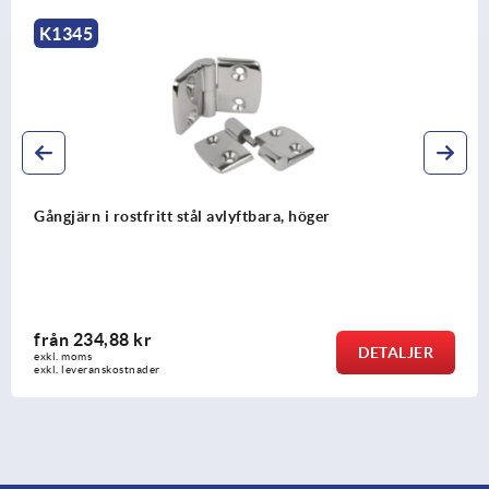
K1852
Gångjärn i rostfritt stål 1.4401 osynliga 
från
134,54 kr
DETALJER
exkl. moms
exkl. leveranskostnader