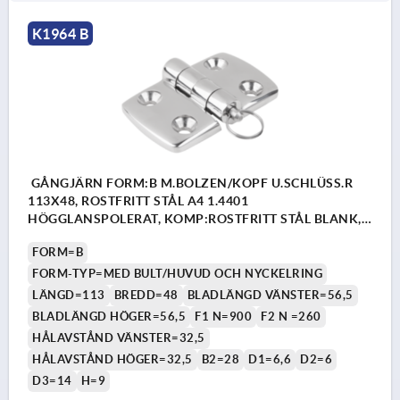
K1964 B
GÅNGJÄRN FORM:B M.BOLZEN/KOPF U.SCHLÜSS.R
113X48, ROSTFRITT STÅL A4 1.4401
HÖGGLANSPOLERAT, KOMP:ROSTFRITT STÅL BLANK,
A1=32,5, A2=32,5, A3=56,5, A4=56,5
FORM=B
FORM-TYP=MED BULT/HUVUD OCH NYCKELRING
LÄNGD=113
BREDD=48
BLADLÄNGD VÄNSTER=56,5
BLADLÄNGD HÖGER=56,5
F1 N=900
F2 N =260
HÅLAVSTÅND VÄNSTER=32,5
HÅLAVSTÅND HÖGER=32,5
B2=28
D1=6,6
D2=6
D3=14
H=9