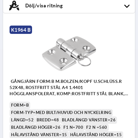
Dölj/visa ritning
K1964 B
GÅNGJÄRN FORM:B M.BOLZEN/KOPF U.SCHLÜSS.R
52X48, ROSTFRITT STÅL A4 1.4401
HÖGGLANSPOLERAT, KOMP:ROSTFRITT STÅL BLANK,
A1=15, A2=15, A3=26, A4=26
FORM=B
FORM-TYP=MED BULT/HUVUD OCH NYCKELRING
LÄNGD=52
BREDD=48
BLADLÄNGD VÄNSTER=26
BLADLÄNGD HÖGER=26
F1 N=700
F2 N =560
HÅLAVSTÅND VÄNSTER=15
HÅLAVSTÅND HÖGER=15