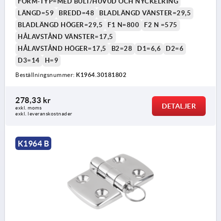
FORM-TYP=MED BULT/HUVUD OCH NYCKELRING
LÄNGD=59
BREDD=48
BLADLÄNGD VÄNSTER=29,5
BLADLÄNGD HÖGER=29,5
F1 N=800
F2 N =575
HÅLAVSTÅND VÄNSTER=17,5
HÅLAVSTÅND HÖGER=17,5
B2=28
D1=6,6
D2=6
D3=14
H=9
Beställningsnummer:
K1964.30181802
278,33 kr
DETALJER
exkl. moms
exkl. leveranskostnader
K1964 B