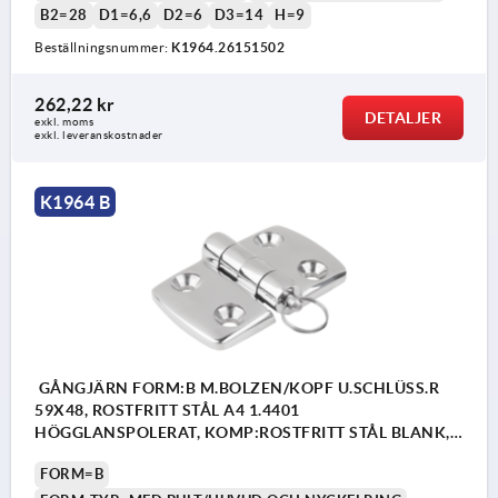
B2=28
D1=6,6
D2=6
D3=14
H=9
Beställningsnummer:
K1964.26151502
262,22 kr
DETALJER
Form A: med låsbult
exkl. moms
exkl. leveranskostnader
Form B: med bult/huvud och nyckelring
Form C: med bult/huvud och saxpinne
K1964 B
2) Axelbult
3) Saxpinne
4) Nyckelring
GÅNGJÄRN FORM:B M.BOLZEN/KOPF U.SCHLÜSS.R
59X48, ROSTFRITT STÅL A4 1.4401
HÖGGLANSPOLERAT, KOMP:ROSTFRITT STÅL BLANK,
A1=17,5, A2=17,5, A3=29,5, A4=29,5
FORM=B