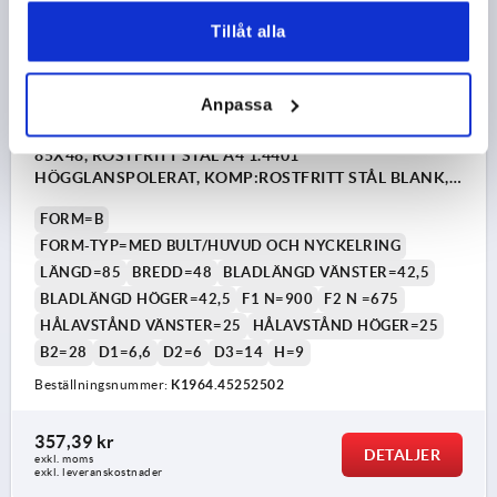
Tillåt alla
Anpassa
GÅNGJÄRN FORM:B M.BOLZEN/KOPF U.SCHLÜSS.R
85X48, ROSTFRITT STÅL A4 1.4401
HÖGGLANSPOLERAT, KOMP:ROSTFRITT STÅL BLANK,
A1=25, A2=25, A3=42,5, A4=42,5
FORM=B
FORM-TYP=MED BULT/HUVUD OCH NYCKELRING
LÄNGD=85
BREDD=48
BLADLÄNGD VÄNSTER=42,5
BLADLÄNGD HÖGER=42,5
F1 N=900
F2 N =675
HÅLAVSTÅND VÄNSTER=25
HÅLAVSTÅND HÖGER=25
B2=28
D1=6,6
D2=6
D3=14
H=9
Beställningsnummer:
K1964.45252502
357,39 kr
DETALJER
exkl. moms
exkl. leveranskostnader