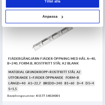
Tillåt alla
DETALJER
exkl. moms
exkl. leveranskostnader
Anpassa
K1177 FO
FJÄDERGÅNGJÄRN FJÄDER ÖPPNING MED HÅL A=40,
B=240, FORM:B, ROSTFRITT STÅL A2 BLANK
MATERIAL GRUNDKROPP=ROSTFRITT STÅL A2
UTFÖRANDE 1=FJÄDER ÖPPNANDE
FORM=B
LÄNGD=40
A1=22,7
BREDD=240
B1=60
D=4
D1=4
S=1,5
Beställningsnummer:
K1177.14024001