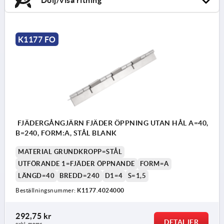
K1177 FO
FJÄDERGÅNGJÄRN FJÄDER ÖPPNING UTAN HÅL A=40,
B=240, FORM:A, STÅL BLANK
MATERIAL GRUNDKROPP=STÅL
UTFÖRANDE 1=FJÄDER ÖPPNANDE
FORM=A
LÄNGD=40
BREDD=240
D1=4
S=1,5
Beställningsnummer:
K1177.4024000
292,75 kr
DETALJER
exkl. moms