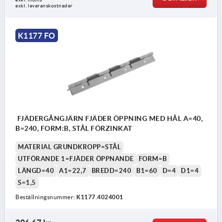
exkl. leveranskostnader
K1177 FO
FJÄDERGÅNGJÄRN FJÄDER ÖPPNING MED HÅL A=40,
B=240, FORM:B, STÅL FÖRZINKAT
MATERIAL GRUNDKROPP=STÅL
UTFÖRANDE 1=FJÄDER ÖPPNANDE
FORM=B
LÄNGD=40
A1=22,7
BREDD=240
B1=60
D=4
D1=4
S=1,5
Beställningsnummer:
K1177.4024001