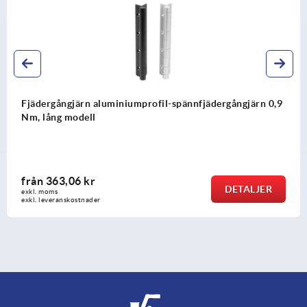
umprofil-spännfjädergångjärn 0,9
Fjädergångjärn alumi
0,50 Nm
från
184,36 kr
DETALJER
exkl. moms
exkl. leveranskostnader