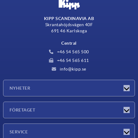
KIPP SCANDINAVIA AB
Skrantahöjdsvägen 40F
691 46 Karlskoga
Central
+46 54 565 500
+46 54 565 611
info@kipp.se
NYHETER
Nyheter
FÖRETAGET
Mässor
Företaget
SERVICE