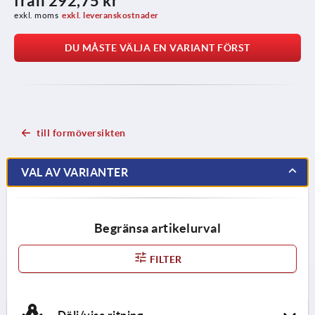
från
292,75 kr
exkl. moms
exkl. leveranskostnader
DU MÅSTE VÄLJA EN VARIANT FÖRST
till formöversikten
VAL AV VARIANTER
Begränsa artikelurval
FILTER
Dölj/visa ritning