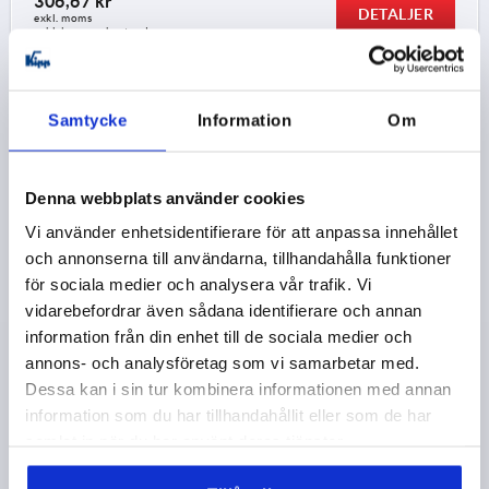
306,67 kr
DETALJER
exkl. moms
exkl. leveranskostnader
K1177 FO
Samtycke
Information
Om
Denna webbplats använder cookies
Vi använder enhetsidentifierare för att anpassa innehållet
och annonserna till användarna, tillhandahålla funktioner
FJÄDERGÅNGJÄRN FJÄDER ÖPPNING UTAN HÅL A=40,
för sociala medier och analysera vår trafik. Vi
B=240, FORM:A, ROSTFRITT STÅL A2 BLANK
vidarebefordrar även sådana identifierare och annan
information från din enhet till de sociala medier och
MATERIAL GRUNDKROPP=ROSTFRITT STÅL A2
annons- och analysföretag som vi samarbetar med.
UTFÖRANDE 1=FJÄDER ÖPPNANDE
FORM=A
Dessa kan i sin tur kombinera informationen med annan
LÄNGD=40
BREDD=240
D1=4
S=1,5
information som du har tillhandahållit eller som de har
Beställningsnummer:
K1177.14024000
samlat in när du har använt deras tjänster.
410,79 kr