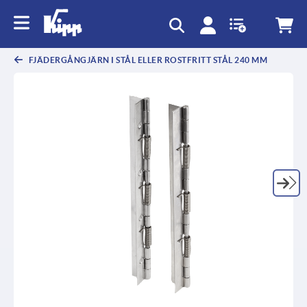
text.skipToContent
text.skipToNavigation
FJÄDERGÅNGJÄRN I STÅL ELLER ROSTFRITT STÅL 240 MM