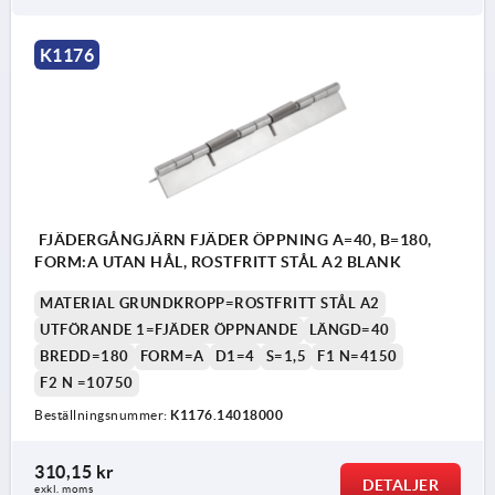
K1176
FJÄDERGÅNGJÄRN FJÄDER ÖPPNING A=40, B=180,
FORM:A UTAN HÅL, ROSTFRITT STÅL A2 BLANK
MATERIAL GRUNDKROPP=ROSTFRITT STÅL A2
UTFÖRANDE 1=FJÄDER ÖPPNANDE
LÄNGD=40
BREDD=180
FORM=A
D1=4
S=1,5
F1 N=4150
F2 N =10750
Beställningsnummer:
K1176.14018000
310,15 kr
DETALJER
exkl. moms