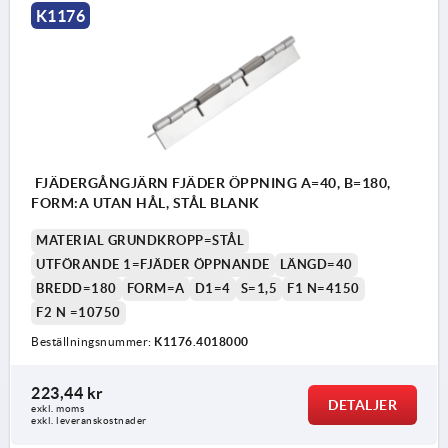
K1176
FJÄDERGÅNGJÄRN FJÄDER ÖPPNING A=40, B=180,
FORM:A UTAN HÅL, STÅL BLANK
MATERIAL GRUNDKROPP=STÅL
UTFÖRANDE 1=FJÄDER ÖPPNANDE
LÄNGD=40
BREDD=180
FORM=A
D1=4
S=1,5
F1 N=4150
F2 N =10750
Beställningsnummer:
K1176.4018000
223,44 kr
DETALJER
exkl. moms
exkl. leveranskostnader