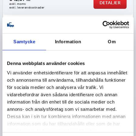
DETALJER
exkl. moms
exkl. leveranskostnader
K1176
Samtycke
Information
Om
Denna webbplats använder cookies
Vi använder enhetsidentifierare för att anpassa innehållet
FJÄDERGÅNGJÄRN FJÄDER STÄNGNING A=40, B=180,
och annonserna till användarna, tillhandahålla funktioner
FORM:A UTAN HÅL, STÅL BLANK
för sociala medier och analysera vår trafik. Vi
MATERIAL GRUNDKROPP=STÅL
vidarebefordrar även sådana identifierare och annan
UTFÖRANDE 1=FJÄDER SLUTANDE
LÄNGD=40
information från din enhet till de sociala medier och
BREDD=180
FORM=A
D1=4
S=1,5
F1 N=4150
annons- och analysföretag som vi samarbetar med.
F2 N =10750
Dessa kan i sin tur kombinera informationen med annan
information som du har tillhandahållit eller som de har
Beställningsnummer:
K1176.4018010
samlat in när du har använt deras tjänster.