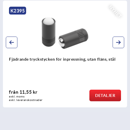
NYHET
K2395
Fjädrande tryckstycken för inpressning, utan fläns, stål
från
11,55 kr
DETALJER
exkl. moms
exkl. leveranskostnader