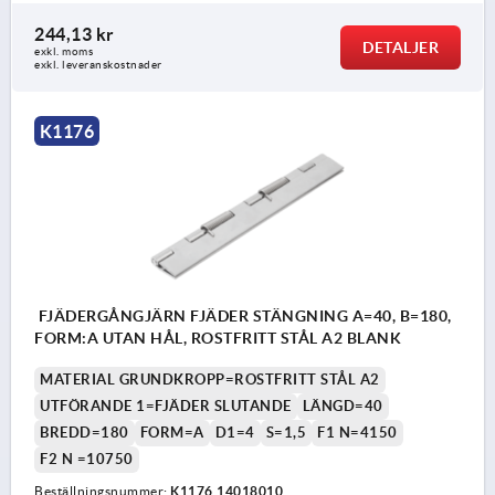
244,13 kr
DETALJER
exkl. moms
exkl. leveranskostnader
K1176
FJÄDERGÅNGJÄRN FJÄDER STÄNGNING A=40, B=180,
FORM:A UTAN HÅL, ROSTFRITT STÅL A2 BLANK
MATERIAL GRUNDKROPP=ROSTFRITT STÅL A2
UTFÖRANDE 1=FJÄDER SLUTANDE
LÄNGD=40
BREDD=180
FORM=A
D1=4
S=1,5
F1 N=4150
F2 N =10750
Beställningsnummer:
K1176.14018010