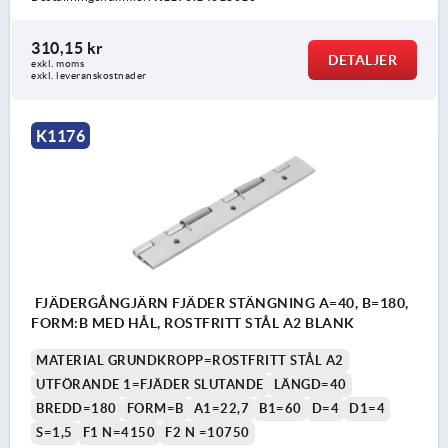
310,15 kr
DETALJER
exkl. moms
exkl. leveranskostnader
K1176
FJÄDERGÅNGJÄRN FJÄDER STÄNGNING A=40, B=180,
FORM:B MED HÅL, ROSTFRITT STÅL A2 BLANK
MATERIAL GRUNDKROPP=ROSTFRITT STÅL A2
UTFÖRANDE 1=FJÄDER SLUTANDE
LÄNGD=40
BREDD=180
FORM=B
A1=22,7
B1=60
D=4
D1=4
S=1,5
F1 N=4150
F2 N =10750