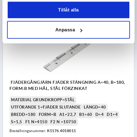
223,44 kr
DETALJER
Tillåt alla
exkl. moms
exkl. leveranskostnader
Anpassa
K1176
FJÄDERGÅNGJÄRN FJÄDER STÄNGNING A=40, B=180,
FORM:B MED HÅL, STÅL FÖRZINKAT
MATERIAL GRUNDKROPP=STÅL
UTFÖRANDE 1=FJÄDER SLUTANDE
LÄNGD=40
BREDD=180
FORM=B
A1=22,7
B1=60
D=4
D1=4
S=1,5
F1 N=4150
F2 N =10750
Beställningsnummer:
K1176.4018011