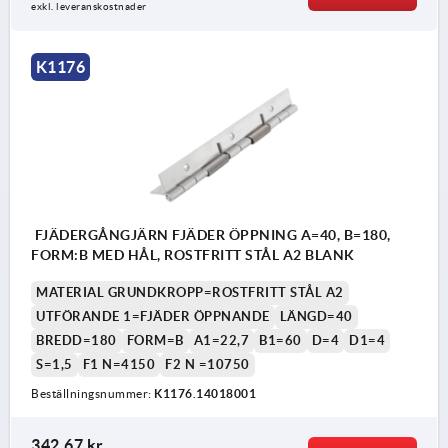
exkl. leveranskostnader
K1176
FJÄDERGÅNGJÄRN FJÄDER ÖPPNING A=40, B=180,
FORM:B MED HÅL, ROSTFRITT STÅL A2 BLANK
MATERIAL GRUNDKROPP=ROSTFRITT STÅL A2
UTFÖRANDE 1=FJÄDER ÖPPNANDE
LÄNGD=40
BREDD=180
FORM=B
A1=22,7
B1=60
D=4
D1=4
S=1,5
F1 N=4150
F2 N =10750
Beställningsnummer:
K1176.14018001
342,67 kr