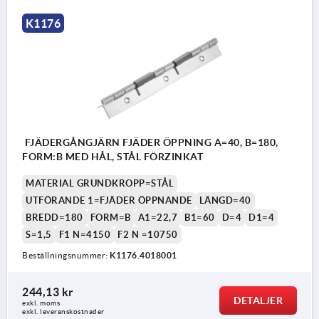
K1176
FJÄDERGÅNGJÄRN FJÄDER ÖPPNING A=40, B=180,
FORM:B MED HÅL, STÅL FÖRZINKAT
MATERIAL GRUNDKROPP=STÅL
UTFÖRANDE 1=FJÄDER ÖPPNANDE
LÄNGD=40
BREDD=180
FORM=B
A1=22,7
B1=60
D=4
D1=4
S=1,5
F1 N=4150
F2 N =10750
Beställningsnummer:
K1176.4018001
244,13 kr
DETALJER
exkl. moms
exkl. leveranskostnader