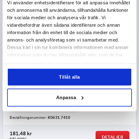
Vi använder enhetsidentifierare för att anpassa innehållet
och annonserna till användarna, tillhandahålla funktioner
för sociala medier och analysera vår trafik. Vi
vidarebefordrar även sådana identifierare och annan
information från din enhet till de sociala medier och
annons- och analysföretag som vi samarbetar med.
LÅSBULT ST.4 D1=M20X1,5, D=10, FORM:C MED
SPÄRRSPÅR UTAN LÅSMUTTER, KORT UTFÖRANDE,
Dessa kan i sin tur kombinera informationen med annan
STÅL HÄRDAT, KOMP:TERMOPLAST SVARTGRÅ
information som du har tillhandahållit eller som de har
RAL7021
samlat in när du har använt deras tjänster.
MATERIAL GRUNDKROPP=STÅL
BULTDIAMETER=10
L1=15
GÄNGA=M20X1,5
FORM=C
Tillåt alla
GRUNDKROPPENS YTA=HÄRDAT
FÄRG KOMPONENT=SVARTGRÅ RAL 7021
D2=33
LÄNGD=61
L2=12
SLAG S=10
SW1=22
F X 30°=2,8
Anpassa
FJÄDERKRAFT BÖRJAN F1 CA N=15
FJÄDERKRAFT SLUT F2 CA N=32
Beställningsnummer:
K0631.7410
181,48 kr
DETALJER
exkl. moms