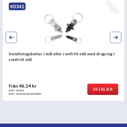
HET
N
K0635
i
Inställningsbultar utan fläns i stål eller rostfritt stål 
dragring i rostfritt stål
från
49,52 kr
DETALJE
exkl. moms
exkl. leveranskostnader