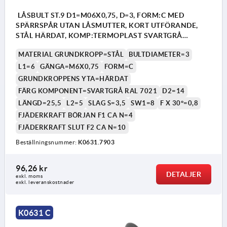
LÅSBULT ST.9 D1=M06X0,75, D=3, FORM:C MED
SPÄRRSPÅR UTAN LÅSMUTTER, KORT UTFÖRANDE,
STÅL HÄRDAT, KOMP:TERMOPLAST SVARTGRÅ
RAL7021
MATERIAL GRUNDKROPP=STÅL
BULTDIAMETER=3
L1=6
GÄNGA=M6X0,75
FORM=C
GRUNDKROPPENS YTA=HÄRDAT
FÄRG KOMPONENT=SVARTGRÅ RAL 7021
D2=14
LÄNGD=25,5
L2=5
SLAG S=3,5
SW1=8
F X 30°=0,8
FJÄDERKRAFT BÖRJAN F1 CA N=4
FJÄDERKRAFT SLUT F2 CA N=10
Beställningsnummer:
K0631.7903
96,26 kr
DETALJER
exkl. moms
exkl. leveranskostnader
K0631 C