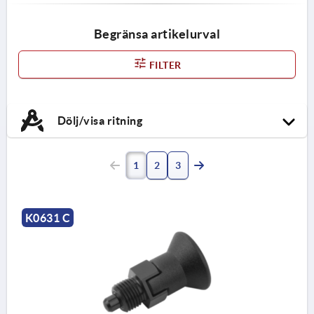
Begränsa artikelurval
FILTER
Dölj/visa ritning
1
2
3
K0631 C