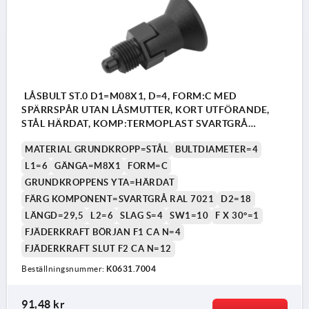
LÅSBULT ST.0 D1=M08X1, D=4, FORM:C MED
SPÄRRSPÅR UTAN LÅSMUTTER, KORT UTFÖRANDE,
STÅL HÄRDAT, KOMP:TERMOPLAST SVARTGRÅ
RAL7021
MATERIAL GRUNDKROPP=STÅL
BULTDIAMETER=4
L1=6
GÄNGA=M8X1
FORM=C
GRUNDKROPPENS YTA=HÄRDAT
FÄRG KOMPONENT=SVARTGRÅ RAL 7021
D2=18
LÄNGD=29,5
L2=6
SLAG S=4
SW1=10
F X 30°=1
FJÄDERKRAFT BÖRJAN F1 CA N=4
FJÄDERKRAFT SLUT F2 CA N=12
Beställningsnummer:
K0631.7004
91,48 kr