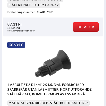
FJÄDERKRAFT SLUT F2 CA N=12
Beställningsnummer:
K0631.7105
87,11 kr
DETALJER
exkl. moms
exkl. leveranskostnader
K0631 C
LÅSBULT ST.2 D1=M12X1,5, D=6, FORM:C MED
SPÄRRSPÅR UTAN LÅSMUTTER, KORT UTFÖRANDE,
STÅL HÄRDAT, KOMP:TERMOPLAST SVARTGRÅ
RAL7021
MATERIAL GRUNDKROPP=STÅL
BULTDIAMETER=6