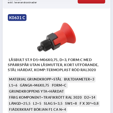
exkl. leveranskostnader
K0631 C
LÅSBULT ST.9 D1=M06X0,75, D=3, FORM:C MED
SPÄRRSPÅR UTAN LÅSMUTTER, KORT UTFÖRANDE,
STÅL HÄRDAT, KOMP:TERMOPLAST RÖD RAL3020
MATERIAL GRUNDKROPP=STÅL
BULTDIAMETER=3
L1=6
GÄNGA=M6X0,75
FORM=C
GRUNDKROPPENS YTA=HÄRDAT
FÄRG KOMPONENT=TRAFIKRÖTT RAL 3020
D2=14
LÄNGD=25,5
L2=5
SLAG S=3,5
SW1=8
F X 30°=0,8
FJÄDERKRAFT BÖRJAN F1 CA N=4