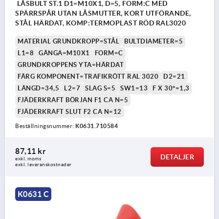
LÅSBULT ST.1 D1=M10X1, D=5, FORM:C MED
SPÄRRSPÅR UTAN LÅSMUTTER, KORT UTFÖRANDE,
STÅL HÄRDAT, KOMP:TERMOPLAST RÖD RAL3020
MATERIAL GRUNDKROPP=STÅL
BULTDIAMETER=5
L1=8
GÄNGA=M10X1
FORM=C
GRUNDKROPPENS YTA=HÄRDAT
FÄRG KOMPONENT=TRAFIKRÖTT RAL 3020
D2=21
LÄNGD=34,5
L2=7
SLAG S=5
SW1=13
F X 30°=1,3
FJÄDERKRAFT BÖRJAN F1 CA N=5
FJÄDERKRAFT SLUT F2 CA N=12
Beställningsnummer:
K0631.710584
87,11 kr
DETALJER
exkl. moms
exkl. leveranskostnader
K0631 C