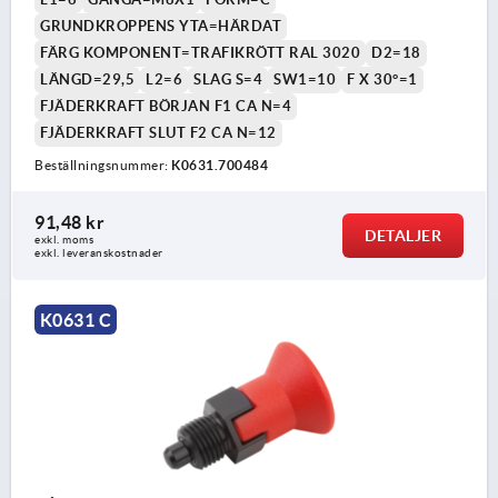
GRUNDKROPPENS YTA=HÄRDAT
FÄRG KOMPONENT=TRAFIKRÖTT RAL 3020
D2=18
LÄNGD=29,5
L2=6
SLAG S=4
SW1=10
F X 30°=1
FJÄDERKRAFT BÖRJAN F1 CA N=4
FJÄDERKRAFT SLUT F2 CA N=12
Beställningsnummer:
K0631.700484
91,48 kr
DETALJER
exkl. moms
exkl. leveranskostnader
K0631 C