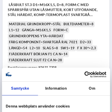
LÅSBULT ST.3 D1=M16X1,5, D=8, FORM:C MED
SPÄRRSPÅR UTAN LÅSMUTTER, KORT UTFÖRANDE,
STÅL HÄRDAT, KOMP:TERMOPLAST SVARTGRÅ
RAL7021
MATERIAL GRUNDKROPP=STÅL
BULTDIAMETER=8
L1=12
GÄNGA=M16X1,5
FORM=C
GRUNDKROPPENS YTA=HÄRDAT
FÄRG KOMPONENT=SVARTGRÅ RAL 7021
D2=33
LÄNGD=54
L2=10
SLAG S=8
SW1=19
F X 30°=2,3
FJÄDERKRAFT BÖRJAN F1 CA N=14
FJÄDERKRAFT SLUT F2 CA N=28
Beställningsnummer:
K0631.7308
111,47 kr
DETALJER
exkl. moms
exkl. leveranskostnader
Samtycke
Information
Om
K0631 C
Denna webbplats använder cookies