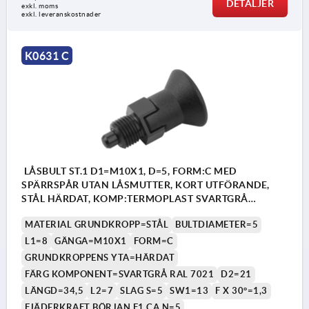
DETALJER
exkl. moms
exkl. leveranskostnader
K0631 C
LÅSBULT ST.1 D1=M10X1, D=5, FORM:C MED
SPÄRRSPÅR UTAN LÅSMUTTER, KORT UTFÖRANDE,
STÅL HÄRDAT, KOMP:TERMOPLAST SVARTGRÅ
RAL7021
MATERIAL GRUNDKROPP=STÅL
BULTDIAMETER=5
L1=8
GÄNGA=M10X1
FORM=C
GRUNDKROPPENS YTA=HÄRDAT
FÄRG KOMPONENT=SVARTGRÅ RAL 7021
D2=21
LÄNGD=34,5
L2=7
SLAG S=5
SW1=13
F X 30°=1,3
FJÄDERKRAFT BÖRJAN F1 CA N=5