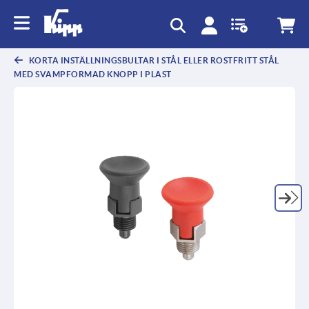
text.skipToContent
text.skipToNavigation
KORTA INSTÄLLNINGSBULTAR I STÅL ELLER ROSTFRITT STÅL
MED SVAMPFORMAD KNOPP I PLAST