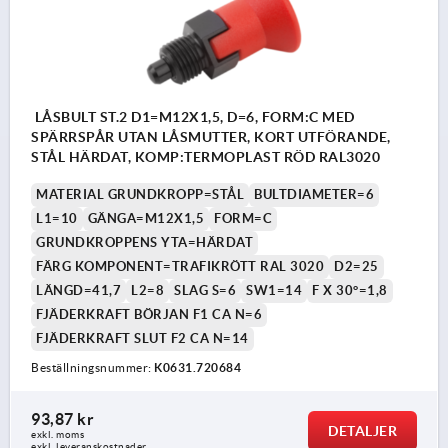
LÅSBULT ST.2 D1=M12X1,5, D=6, FORM:C MED
SPÄRRSPÅR UTAN LÅSMUTTER, KORT UTFÖRANDE,
STÅL HÄRDAT, KOMP:TERMOPLAST RÖD RAL3020
MATERIAL GRUNDKROPP=STÅL
BULTDIAMETER=6
L1=10
GÄNGA=M12X1,5
FORM=C
GRUNDKROPPENS YTA=HÄRDAT
FÄRG KOMPONENT=TRAFIKRÖTT RAL 3020
D2=25
LÄNGD=41,7
L2=8
SLAG S=6
SW1=14
F X 30°=1,8
FJÄDERKRAFT BÖRJAN F1 CA N=6
FJÄDERKRAFT SLUT F2 CA N=14
Beställningsnummer:
K0631.720684
93,87 kr
DETALJER
exkl. moms
exkl. leveranskostnader