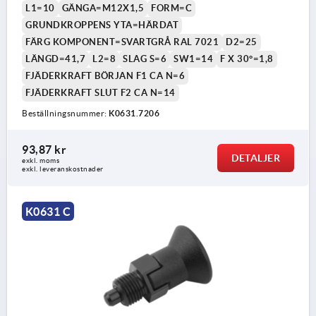
L1=10
GÄNGA=M12X1,5
FORM=C
GRUNDKROPPENS YTA=HÄRDAT
FÄRG KOMPONENT=SVARTGRÅ RAL 7021
D2=25
LÄNGD=41,7
L2=8
SLAG S=6
SW1=14
F X 30°=1,8
FJÄDERKRAFT BÖRJAN F1 CA N=6
FJÄDERKRAFT SLUT F2 CA N=14
Beställningsnummer:
K0631.7206
93,87 kr
DETALJER
exkl. moms
exkl. leveranskostnader
K0631 C