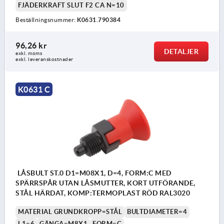
FJÄDERKRAFT SLUT F2 CA N=10
Beställningsnummer:
K0631.790384
96,26 kr
DETALJER
exkl. moms
exkl. leveranskostnader
K0631 C
LÅSBULT ST.0 D1=M08X1, D=4, FORM:C MED
SPÄRRSPÅR UTAN LÅSMUTTER, KORT UTFÖRANDE,
STÅL HÄRDAT, KOMP:TERMOPLAST RÖD RAL3020
MATERIAL GRUNDKROPP=STÅL
BULTDIAMETER=4
L1=6
GÄNGA=M8X1
FORM=C