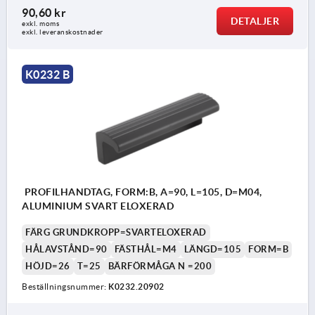
90,60 kr
DETALJER
exkl. moms
exkl. leveranskostnader
K0232 B
PROFILHANDTAG, FORM:B, A=90, L=105, D=M04,
ALUMINIUM SVART ELOXERAD
FÄRG GRUNDKROPP=SVARTELOXERAD
HÅLAVSTÅND=90
FÄSTHÅL=M4
LÄNGD=105
FORM=B
HÖJD=26
T=25
BÄRFÖRMÅGA N =200
Beställningsnummer:
K0232.20902