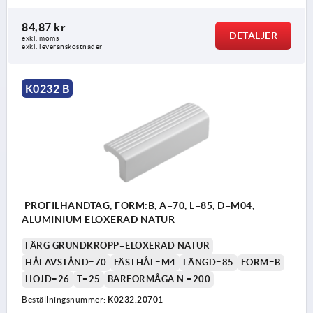
84,87 kr
DETALJER
exkl. moms
exkl. leveranskostnader
K0232 B
PROFILHANDTAG, FORM:B, A=70, L=85, D=M04,
ALUMINIUM ELOXERAD NATUR
FÄRG GRUNDKROPP=ELOXERAD NATUR
HÅLAVSTÅND=70
FÄSTHÅL=M4
LÄNGD=85
FORM=B
HÖJD=26
T=25
BÄRFÖRMÅGA N =200
Beställningsnummer:
K0232.20701