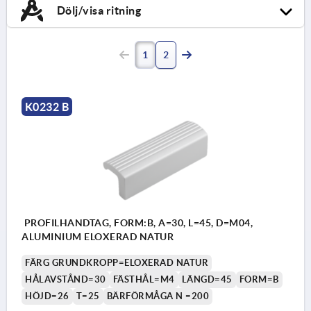
Dölj/visa ritning
1
2
K0232 B
PROFILHANDTAG, FORM:B, A=30, L=45, D=M04,
ALUMINIUM ELOXERAD NATUR
FÄRG GRUNDKROPP=ELOXERAD NATUR
HÅLAVSTÅND=30
FÄSTHÅL=M4
LÄNGD=45
FORM=B
HÖJD=26
T=25
BÄRFÖRMÅGA N =200