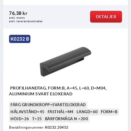
76,38 kr
DETALJER
exkl. moms
exkl. leveranskostnader
K0232 B
PROFILHANDTAG, FORM:B, A=45, L=60, D=M04,
ALUMINIUM SVART ELOXERAD
FÄRG GRUNDKROPP=SVARTELOXERAD
HÅLAVSTÅND=45
FÄSTHÅL=M4
LÄNGD=60
FORM=B
HÖJD=26
T=25
BÄRFÖRMÅGA N =200
Beställningsnummer:
K0232.20452