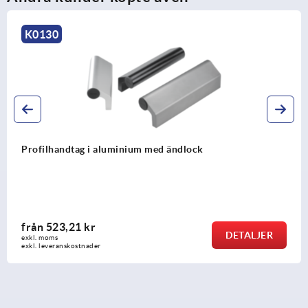
K0234
Profilhandtag i aluminium
från
355,79 kr
DETALJER
exkl. moms
exkl. leveranskostnader