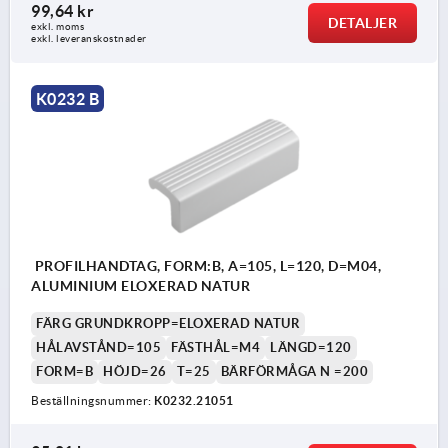
99,64 kr
DETALJER
exkl. moms
exkl. leveranskostnader
K0232 B
PROFILHANDTAG, FORM:B, A=105, L=120, D=M04,
ALUMINIUM ELOXERAD NATUR
FÄRG GRUNDKROPP=ELOXERAD NATUR
HÅLAVSTÅND=105
FÄSTHÅL=M4
LÄNGD=120
FORM=B
HÖJD=26
T=25
BÄRFÖRMÅGA N =200
Beställningsnummer:
K0232.21051