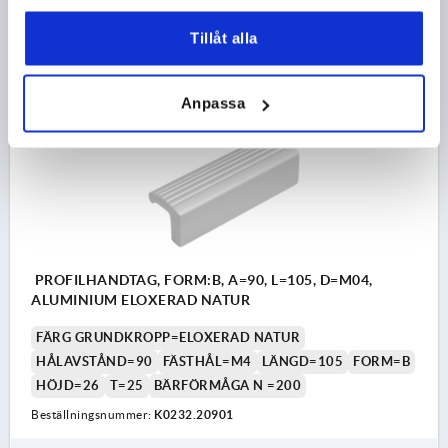
93,25 kr
DETALJER
Tillåt alla
exkl. moms
exkl. leveranskostnader
Anpassa
K0232 B
PROFILHANDTAG, FORM:B, A=90, L=105, D=M04,
ALUMINIUM ELOXERAD NATUR
FÄRG GRUNDKROPP=ELOXERAD NATUR
HÅLAVSTÅND=90
FÄSTHÅL=M4
LÄNGD=105
FORM=B
HÖJD=26
T=25
BÄRFÖRMÅGA N =200
Beställningsnummer:
K0232.20901