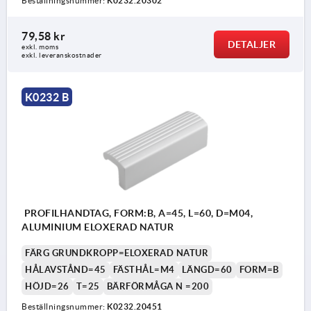
Beställningsnummer:
K0232.20302
79,58 kr
DETALJER
exkl. moms
exkl. leveranskostnader
K0232 B
PROFILHANDTAG, FORM:B, A=45, L=60, D=M04,
ALUMINIUM ELOXERAD NATUR
FÄRG GRUNDKROPP=ELOXERAD NATUR
HÅLAVSTÅND=45
FÄSTHÅL=M4
LÄNGD=60
FORM=B
HÖJD=26
T=25
BÄRFÖRMÅGA N =200
Beställningsnummer:
K0232.20451