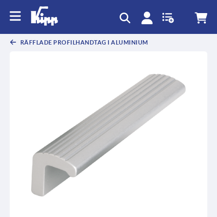
text.skipToContent
text.skipToNavigation
RÄFFLADE PROFILHANDTAG I ALUMINIUM