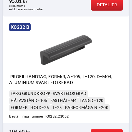
95,01 kr
DETALJER
exkl. moms
exkl. leveranskostnader
K0232 B
PROFILHANDTAG, FORM:B, A=105, L=120, D=M04,
ALUMINIUM SVART ELOXERAD
FÄRG GRUNDKROPP=SVARTELOXERAD
HÅLAVSTÅND=105
FÄSTHÅL=M4
LÄNGD=120
FORM=B
HÖJD=26
T=25
BÄRFÖRMÅGA N =200
Beställningsnummer:
K0232.21052
104,60 kr