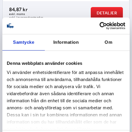
84,87 kr
DETALJER
exkl. moms
exkl. leveranskostnader
K0232 B
Samtycke
Information
Om
Denna webbplats använder cookies
Vi använder enhetsidentifierare för att anpassa innehållet
och annonserna till användarna, tillhandahålla funktioner
PROFILHANDTAG, FORM:B, A=70, L=85, D=M04,
för sociala medier och analysera vår trafik. Vi
ALUMINIUM SVART ELOXERAD
vidarebefordrar även sådana identifierare och annan
information från din enhet till de sociala medier och
FÄRG GRUNDKROPP=SVARTELOXERAD
annons- och analysföretag som vi samarbetar med.
HÅLAVSTÅND=70
FÄSTHÅL=M4
LÄNGD=85
FORM=B
Dessa kan i sin tur kombinera informationen med annan
HÖJD=26
T=25
BÄRFÖRMÅGA N =200
information som du har tillhandahållit eller som de har
Beställningsnummer:
K0232.20702
samlat in när du har använt deras tjänster.