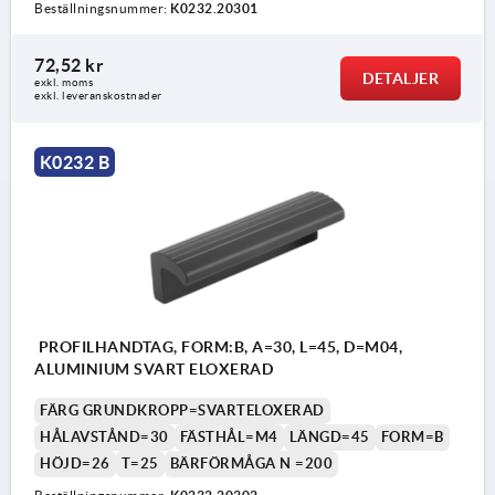
Beställningsnummer:
K0232.20301
72,52 kr
DETALJER
exkl. moms
exkl. leveranskostnader
K0232 B
PROFILHANDTAG, FORM:B, A=30, L=45, D=M04,
ALUMINIUM SVART ELOXERAD
FÄRG GRUNDKROPP=SVARTELOXERAD
HÅLAVSTÅND=30
FÄSTHÅL=M4
LÄNGD=45
FORM=B
HÖJD=26
T=25
BÄRFÖRMÅGA N =200