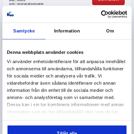
exkl. moms
exkl. leveranskostnader
1) Nödstopp
K1529
Samtycke
Information
Om
2) Röd LED
3) Grön LED
4) Tryckknapp
Denna webbplats använder cookies
5) Kontakt, M12x1
Vi använder enhetsidentifierare för att anpassa innehållet
och annonserna till användarna, tillhandahålla funktioner
RÖRHANDTAG MED ELEKTR. KOPPL.FUNKTION, 1
för sociala medier och analysera vår trafik. Vi
TRYCKKNAPP, FORM:B MED NÖDSTOPP, L=230, A=180,
vidarebefordrar även sådana identifierare och annan
D=8,5, PVC SVART, KOMP:POLYAMID SVART
information från din enhet till de sociala medier och
HÅLAVSTÅND=180
FÄSTHÅL=8,5
LÄNGD=230
annons- och analysföretag som vi samarbetar med.
BÄRFÖRMÅGA N =1000
FORM=B
B=48
B1=32
H=80
Dessa kan i sin tur kombinera informationen med annan
H1=10
H2=60
L1=13
L2=30
information som du har tillhandahållit eller som de har
Beställningsnummer:
K1529.1180
samlat in när du har använt deras tjänster.
Tillåt alla
4 489,15 kr