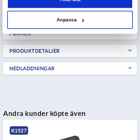
DETALJER
exkl. moms
exkl. leveranskostnader
Anpassa
FORMER
PRODUKTDETALJER
NEDLADDNINGAR
Andra kunder köpte även
K1527