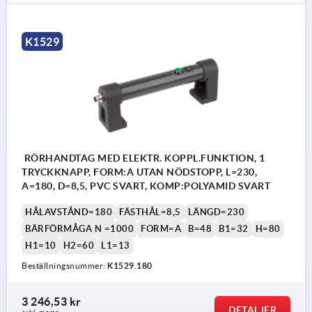
K1529
RÖRHANDTAG MED ELEKTR. KOPPL.FUNKTION, 1
TRYCKKNAPP, FORM:A UTAN NÖDSTOPP, L=230,
A=180, D=8,5, PVC SVART, KOMP:POLYAMID SVART
HÅLAVSTÅND=180
FÄSTHÅL=8,5
LÄNGD=230
BÄRFÖRMÅGA N =1000
FORM=A
B=48
B1=32
H=80
H1=10
H2=60
L1=13
Beställningsnummer:
K1529.180
3 246,53 kr
DETALJER