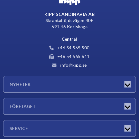
KIPP SCANDINAVIA AB
Skrantahöjdsvägen 40F
691 46 Karlskoga
Central
+46 54 565 500
+46 54 565 611
info@kipp.se
NYHETER
Nyheter
FÖRETAGET
Mässor
Företaget
SERVICE