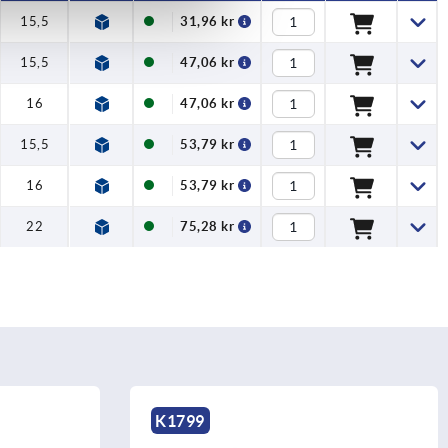
15,5
31,96 kr
15,5
47,06 kr
16
47,06 kr
15,5
53,79 kr
16
53,79 kr
22
75,28 kr
K1799