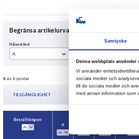
Begränsa artikelurval
Samtycke
A
D
L
Denna webbplats använder 
93,5
M6
11
Vi använder enhetsidentifierar
sociala medier och analysera 
6
av 6 poster
117
M8
14
till de sociala medier och a
Tillgängligheten uppdateras flera gån
132
M10
16
med annan information som du 
TILLGÄNGLIGHET
informeras om det bekräftade avsändnin
din beställning.
179
21
Beställningsnr
A
D
L
Bärförmå