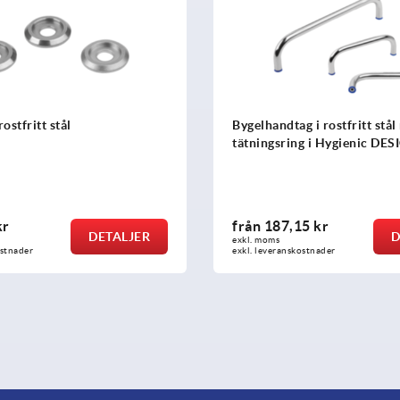
rostfritt stål
Bygelhandtag i rostfritt stå
tätningsring i Hygienic DE
kr
från
187,15 kr
DETALJER
D
exkl. moms
ostnader
exkl. leveranskostnader