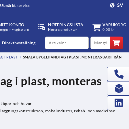
SV
Utmärkt service
MITT KONTO
NOTERINGSLISTA
VARUKORG
ogga in/registrera
Notera produkter
0,00 kr
productCode
qty
Direktbeställning
 I PLAST
SMALA BYGELHANDTAG I PLAST, MONTERAS BAKIFRÅN
g i plast, monteras
, kåpor och huvar
äggningskonstruktion, möbelindustri, rehab- och medicinsk