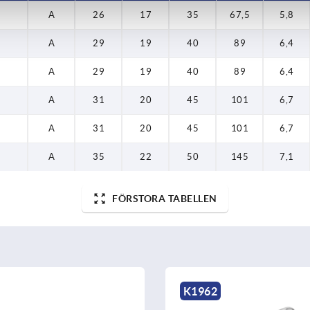
A
26
17
35
67,5
5,8
A
29
19
40
89
6,4
A
29
19
40
89
6,4
A
31
20
45
101
6,7
A
31
20
45
101
6,7
A
35
22
50
145
7,1
FÖRSTORA TABELLEN
K1962