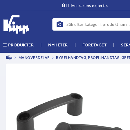
text.skipToContent
text.skipToNavigation
Tillverkarens expertis
NYHETER
FÖRETAGET
SER
PRODUKTER
MANÖVERDELAR
BYGELHANDTAG, PROFILHANDTAG, GRE