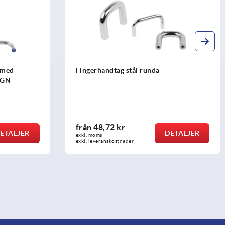
l med
Fingerhandtag stål runda
SIGN
från
48,72 kr
ETALJER
DETALJER
exkl. moms
exkl. leveranskostnader