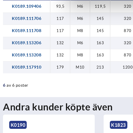
K0189.109406
93,5
M6
119,5
320
K0189.111706
117
M6
145
320
K0189.111708
117
M8
145
870
K0189.113206
132
M6
163
320
K0189.113208
132
M8
163
870
K0189.117910
179
M10
213
1200
6
av 6 poster
Andra kunder köpte även
K0190
K1823