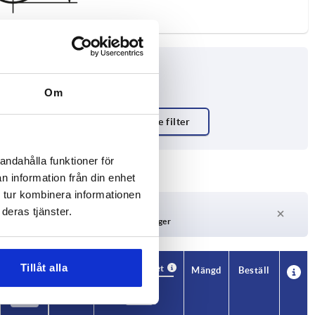
Om
andahålla funktioner för
n information från din enhet
 tur kombinera informationen
Leveranstid på begäran
deras tjänster.
För närvarande inte i lager
Tillåt alla
Tillgänglighet
CAD
Mängd
Beställ
T2
Pris