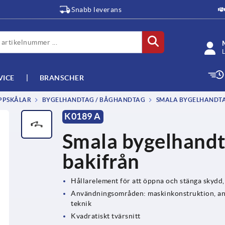
Snabb leverans
L
VICE
BRANSCHER
PPSKÅLAR
BYGELHANDTAG / BÅGHANDTAG
SMALA BYGELHANDTAG
K0189 A
Smala bygelhandta
bakifrån
Hållarelement för att öppna och stänga skydd
Användningsområden: maskinkonstruktion, anl
teknik
Kvadratiskt tvärsnitt