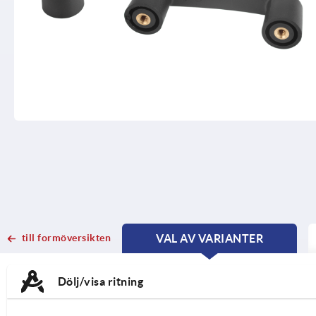
till formöversikten
VAL AV VARIANTER
CURRENT
CURRENT
TAB:
TAB:
Dölj/visa ritning