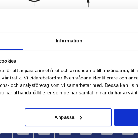
Information
Bärförmåga N
Form
cookies
9,5
320
A
e för att anpassa innehållet och annonserna till användarna, tillh
vår trafik. Vi vidarebefordrar även sådana identifierare och anna
FÖRSTORA TABELLEN
5
870
nnons- och analysföretag som vi samarbetar med. Dessa kan i sin
ger per dag med jämna mellanrum. Du kommer att
3
1200
1-3 dagar
har tillhandahållit eller som de har samlat in när du har använt 
gsdatumet i det sista steget innan du slutför
4-20 dagar
3
Anpassa
ga N
Form
B
B1
H
L1
S