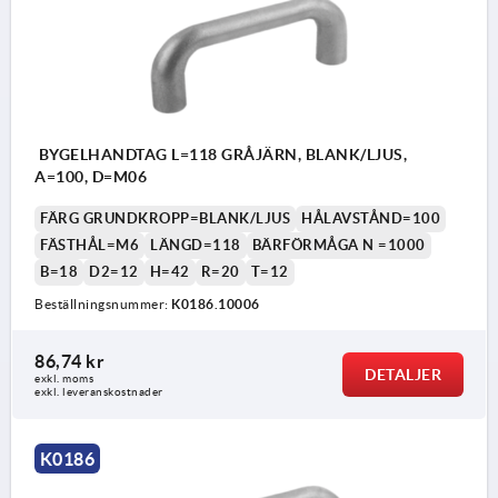
BYGELHANDTAG L=118 GRÅJÄRN, BLANK/LJUS,
A=100, D=M06
FÄRG GRUNDKROPP=BLANK/LJUS
HÅLAVSTÅND=100
FÄSTHÅL=M6
LÄNGD=118
BÄRFÖRMÅGA N =1000
B=18
D2=12
H=42
R=20
T=12
Beställningsnummer:
K0186.10006
86,74 kr
DETALJER
exkl. moms
exkl. leveranskostnader
K0186