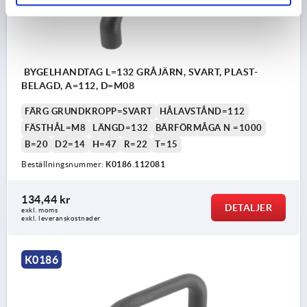
BYGELHANDTAG L=132 GRÅJÄRN, SVART, PLAST-
BELAGD, A=112, D=M08
FÄRG GRUNDKROPP=SVART
HÅLAVSTÅND=112
FÄSTHÅL=M8
LÄNGD=132
BÄRFÖRMÅGA N =1000
B=20
D2=14
H=47
R=22
T=15
Beställningsnummer:
K0186.112081
134,44 kr
DETALJER
exkl. moms
exkl. leveranskostnader
K0186