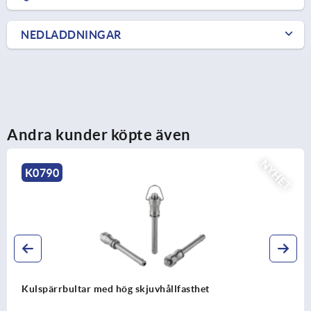
NEDLADDNINGAR
Andra kunder köpte även
NYHET
K0791
thet
Kulspärrbultar med knopp i rostfrit
skjuvhållfasthet