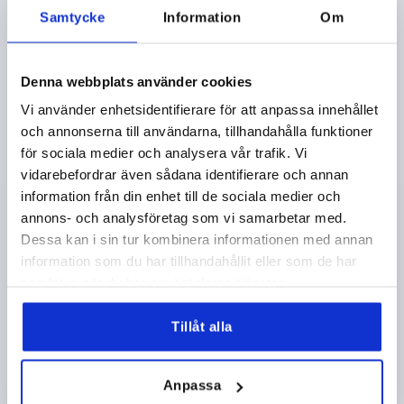
Samtycke
Information
Om
Denna webbplats använder cookies
BYGELHANDTAG L=118 GRÅJÄRN, SVART, PLAST-
Vi använder enhetsidentifierare för att anpassa innehållet
BELAGD, A=100, D=M06
och annonserna till användarna, tillhandahålla funktioner
för sociala medier och analysera vår trafik. Vi
FÄRG GRUNDKROPP=SVART
HÅLAVSTÅND=100
vidarebefordrar även sådana identifierare och annan
FÄSTHÅL=M6
LÄNGD=118
BÄRFÖRMÅGA N =1000
information från din enhet till de sociala medier och
B=18
D2=12
H=42
R=20
T=12
annons- och analysföretag som vi samarbetar med.
Beställningsnummer:
K0186.100061
Dessa kan i sin tur kombinera informationen med annan
information som du har tillhandahållit eller som de har
117,35 kr
DETALJER
samlat in när du har använt deras tjänster.
exkl. moms
exkl. leveranskostnader
Tillåt alla
K0186
Anpassa