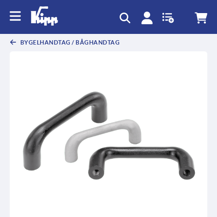
text.skipToContent
text.skipToNavigation
BYGELHANDTAG / BÅGHANDTAG