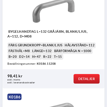
BYGELHANDTAG L=132 GRÅJÄRN, BLANK/LJUS,
A=112, D=M08
FÄRG GRUNDKROPP=BLANK/LJUS
HÅLAVSTÅND=112
FÄSTHÅL=M8
LÄNGD=132
BÄRFÖRMÅGA N =1000
B=20
D2=14
H=47
R=22
T=15
Beställningsnummer:
K0186.11208
98,41 kr
DETALJER
exkl. moms
exkl. leveranskostnader
K0186