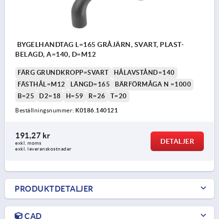
BYGELHANDTAG L=165 GRÅJÄRN, SVART, PLAST-
BELAGD, A=140, D=M12
FÄRG GRUNDKROPP=SVART
HÅLAVSTÅND=140
FÄSTHÅL=M12
LÄNGD=165
BÄRFÖRMÅGA N =1000
B=25
D2=18
H=59
R=26
T=20
Beställningsnummer:
K0186.140121
191,27 kr
DETALJER
exkl. moms
exkl. leveranskostnader
PRODUKTDETALJER
CAD