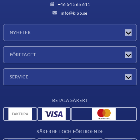
+46 54 565 611
info@kipp.se
NYHETER
Nyheter
FÖRETAGET
Mässor
Företaget
SERVICE
Leveransvillkor
BETALA SÄKERT
Materialöversikt
CAD-data
Kontakta oss
SÄKERHET OCH FÖRTROENDE