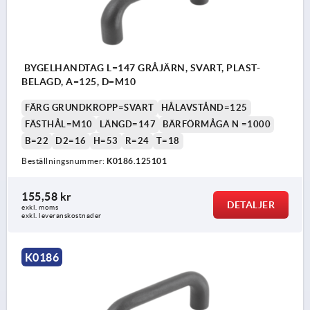
BYGELHANDTAG L=147 GRÅJÄRN, SVART, PLAST-
BELAGD, A=125, D=M10
FÄRG GRUNDKROPP=SVART
HÅLAVSTÅND=125
FÄSTHÅL=M10
LÄNGD=147
BÄRFÖRMÅGA N =1000
B=22
D2=16
H=53
R=24
T=18
Beställningsnummer:
K0186.125101
155,58 kr
DETALJER
exkl. moms
exkl. leveranskostnader
K0186