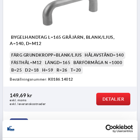
BYGELHANDTAG L=165 GRÅJÄRN, BLANK/LJUS,
A=140, D=M12
FÄRG GRUNDKROPP=BLANK/LJUS
HÅLAVSTÅND=140
FÄSTHÅL=M12
LÄNGD=165
BÄRFÖRMÅGA N =1000
B=25
D2=18
H=59
R=26
T=20
Beställningsnummer:
K0186.14012
149,69 kr
DETALJER
exkl. moms
exkl. leveranskostnader
K0186