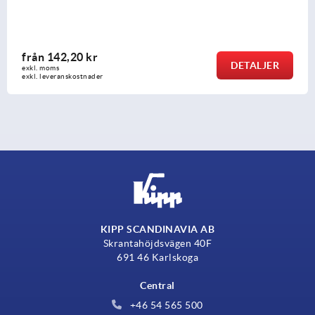
från
211,41 kr
DETALJER
exkl. moms
exkl. leveranskostnader
KIPP SCANDINAVIA AB
Skrantahöjdsvägen 40F
691 46 Karlskoga
Central
+46 54 565 500