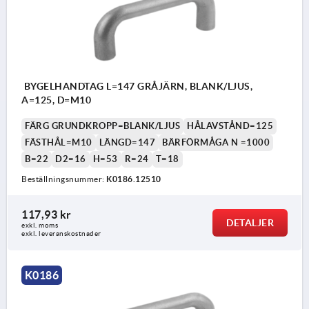
BYGELHANDTAG L=147 GRÅJÄRN, BLANK/LJUS,
A=125, D=M10
FÄRG GRUNDKROPP=BLANK/LJUS
HÅLAVSTÅND=125
FÄSTHÅL=M10
LÄNGD=147
BÄRFÖRMÅGA N =1000
B=22
D2=16
H=53
R=24
T=18
Beställningsnummer:
K0186.12510
117,93 kr
DETALJER
exkl. moms
exkl. leveranskostnader
K0186