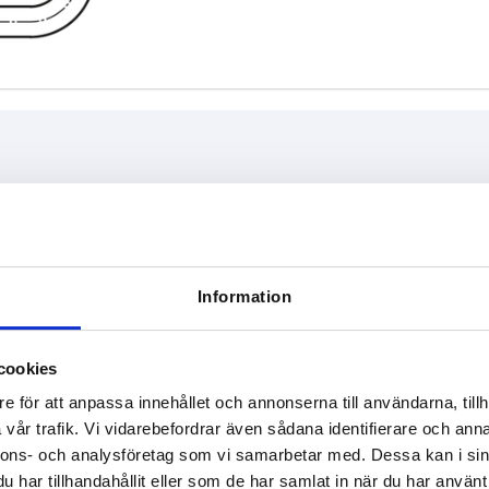
L
Bärförmåga
8
220
1000
Information
FÖRSTORA TABELLEN
270
ger per dag med jämna mellanrum. Du kommer att
320
1-3 dagar
cookies
gsdatumet i det sista steget innan du slutför
4-20 dagar
e för att anpassa innehållet och annonserna till användarna, tillh
370
vår trafik. Vi vidarebefordrar även sådana identifierare och anna
nnons- och analysföretag som vi samarbetar med. Dessa kan i sin
D
L
Bärförmåga N
Form
B
har tillhandahållit eller som de har samlat in när du har använt 