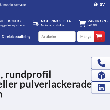
SV
Utmärkt service
MITT KONTO
NOTERINGSLISTA
VARUKORG
ogga in/registrera
Notera produkter
kr0.00
productCode
qty
Direktbeställning
, rundprofil
ller pulverlackerade,
n