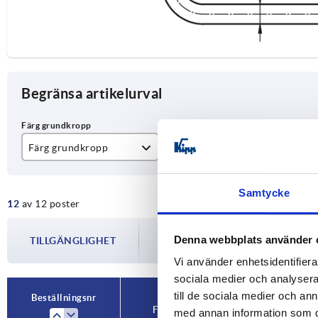
Begränsa artikelurval
Färg grundkropp
A
D
matt kromat
200
M
Samtycke
12
av 12 poster
svart pulverlackerad
250
Tillgängligheten uppdateras flera gån
300
Denna webbplats använder 
TILLGÄNGLIGHET
informeras om det bekräftade avsändnin
din beställning.
Vi använder enhetsidentifierar
350
sociala medier och analysera 
till de sociala medier och a
Beställningsnr
Färg grundkropp
A
med annan information som du 