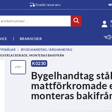
Snabb leverans
L
VICE
BRANSCHER
PPSKÅLAR
BYGELHANDTAG / BÅGHANDTAG
ULVERLACKERADE, MONTERAS BAKIFRÅN
K0230
Bygelhandtag stål
mattförkromade e
monteras bakifrå