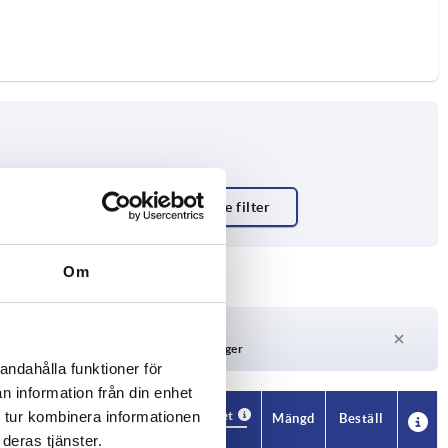
 N
Om
Leveranstid på begäran
För närvarande inte i lager
andahålla funktioner för
n information från din enhet
Tillgänglighet
 tur kombinera informationen
CAD
Mängd
Beställ
H
Pris
deras tjänster.