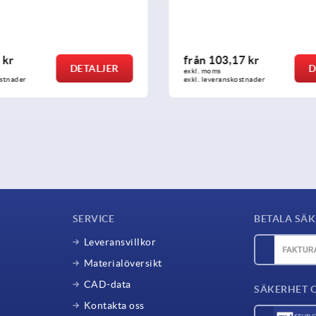
 kr
från
103,17 kr
DETALJER
D
exkl. moms
ostnader
exkl. leveranskostnader
SERVICE
BETALA SÄK
Leveransvillkor
Materialöversikt
CAD-data
SÄKERHET 
Kontakta oss