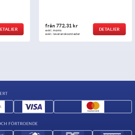
från
772,31 kr
ETALJER
DETALJER
exkl. moms
exkl. leveranskostnader
ERT
OCH FÖRTROENDE