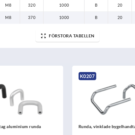
M8
320
1000
B
20
M8
370
1000
B
20
FÖRSTORA TABELLEN
K0207
tag aluminium runda
Runda, vinklade bygelhandtag