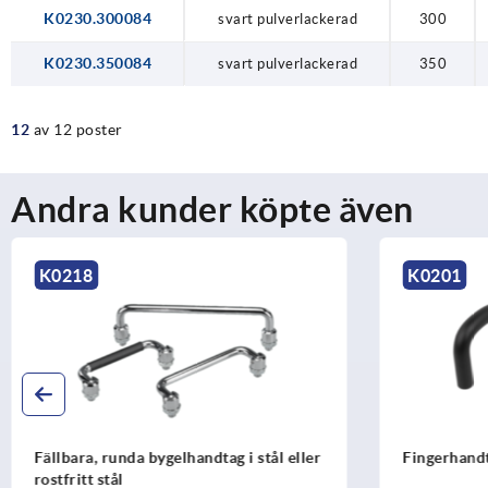
K0230.300084
svart pulverlackerad
300
K0230.350084
svart pulverlackerad
350
12
av 12 poster
Andra kunder köpte även
K0218
K0201
Fällbara, runda bygelhandtag i stål eller
Fingerhand
rostfritt stål