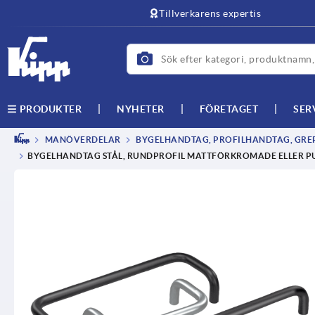
text.skipToContent
text.skipToNavigation
Tillverkarens expertis
NYHETER
FÖRETAGET
SER
PRODUKTER
MANÖVERDELAR
BYGELHANDTAG, PROFILHANDTAG, GRE
BYGELHANDTAG STÅL, RUNDPROFIL MATTFÖRKROMADE ELLER P