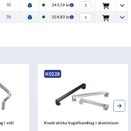
70
243,59 kr
70
254,83 kr
K0228
 i stål
Kvadratiska bygelhandtag i aluminium