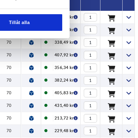
70
421,59 kr
Tillåt alla
70
511,09 kr
70
338,49 kr
70
407,92 kr
70
356,34 kr
70
382,24 kr
70
405,83 kr
70
431,40 kr
70
213,72 kr
70
229,48 kr