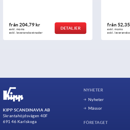
från
204,79 kr
från
52,35
DETALJER
exkl. moms
exkl. moms
exkl. leveranskostnader
exkl. leveransk
NYHETER
Nyheter
Mässor
KIPP SCANDINAVIA AB
Skrantahöjdsvägen 40F
691 46 Karlskoga
FÖRETAGET