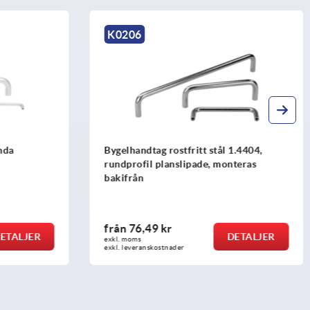
K0192
ål 1.4404,
Båghandtag
monteras
från
36,84 kr
DETALJER
DETALJER
exkl. moms
exkl. leveranskostnader