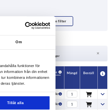
Om
Leveranstid på begäran
För närvarande inte i lager
andahålla funktioner för
n information från din enhet
Tillgänglighet
CAD
Mängd
Beställ
 tur kombinera informationen
T
Pris
deras tjänster.
10
122,45 kr
Tillåt alla
10
131,16 kr