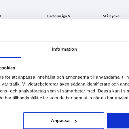
Bärförmåga N
Stålnyckel
3
1000
1.4308
FÖRSTORA TABELLEN
5
1.4404
Information
ger per dag med jämna mellanrum. Du kommer att
3
1-3 dagar
gsdatumet i det sista steget innan du slutför
4-20 dagar
cookies
1
e för att anpassa innehållet och annonserna till användarna, tillh
3
vår trafik. Vi vidarebefordrar även sådana identifierare och anna
nnons- och analysföretag som vi samarbetar med. Dessa kan i sin
rförmåga N
Stålnyckel
B
B1
H
har tillhandahållit eller som de har samlat in när du har använt 
1000
1.4308
21
13
50
Anpassa
1000
1.4308
21
13
50