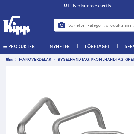
text.skipToContent
text.skipToNavigation
Tillverkarens expertis
NYHETER
FÖRETAGET
SER
PRODUKTER
MANÖVERDELAR
BYGELHANDTAG, PROFILHANDTAG, GRE