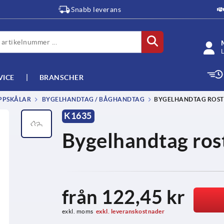
Snabb leverans
L
VICE
BRANSCHER
PPSKÅLAR
BYGELHANDTAG / BÅGHANDTAG
BYGELHANDTAG ROSTF
K1635
Bygelhandtag rostf
från
122,45 kr
exkl. moms
exkl. leveranskostnader