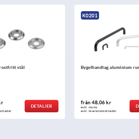
K0206
dtag aluminium runda
Bygelhandtag rostfritt st
rundprofil planslipade, 
bakifrån
06 kr
från
76,49 kr
DETALJER
exkl. moms
anskostnader
exkl. leveranskostnader