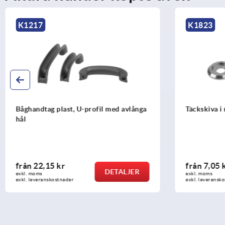
K1823
K0201
Täckskiva i rostfritt stål
Bygelhan
från
7,05 kr
från
48,
DETALJER
exkl. moms
exkl. moms
exkl. leveranskostnader
exkl. lever