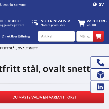
SV
Utmärkt service
MITT KONTO
NOTERINGSLISTA
VARUKORG
ogga in/registrera
Notera produkter
kr0.00
productCode
qty
Direktbeställning
RITT STÅL, OVALT SNETT
ritt stål, ovalt snett
DU MÅSTE VÄLJA EN VARIANT FÖRST