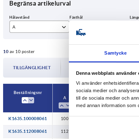
Begränsa artikelurval
A
D
L
100
M6
11
10
av 10 poster
112
12
Samtycke
Tillgängligheten uppdateras flera gån
120
13
TILLGÄNGLIGHET
informeras om det bekräftade avsändnin
Denna webbplats använder 
din beställning.
128
14
Vi använder enhetsidentifierar
160
17
sociala medier och analysera 
Beställningsnr
till de sociala medier och a
A
D
L
Bä
med annan information som du 
K1635.100008061
100
M6
113
K1635.112008061
112
M6
125