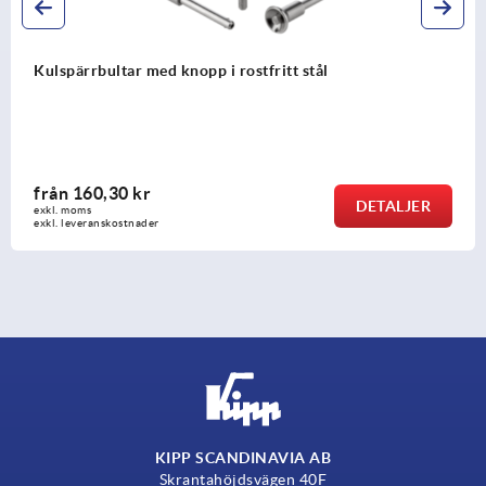
ål
Kulspärrbultar med hög skjuvhållfast
från
142,20 kr
DETALJER
exkl. moms
exkl. leveranskostnader
KIPP SCANDINAVIA AB
Skrantahöjdsvägen 40F