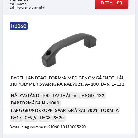
DETALJER
exkl. moms
exkl. leveranskostnader
K1060
BYGELHANDTAG, FORM:A MED GENOMGÅENDE HÅL,
BIOPOLYMER SVARTGRÅ RAL7021, A=100, D=6, L=122
HÅLAVSTÅND=100
FÄSTHÅL=6
LÄNGD=122
BÄRFÖRMÅGA N =1000
FÄRG GRUNDKROPP=SVARTGRÅ RAL 7021
FORM=A
B=17
C=9,5
H=33
S=20
Beställningsnummer:
K1060.10110005290