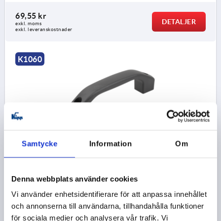
69,55 kr
DETALJER
exkl. moms
exkl. leveranskostnader
K1060
BYGELHANDTAG, FORM:A MED GENOMGÅENDE HÅL,
Samtycke
Information
Om
BIOPOLYMER SVARTGRÅ RAL7021, A=140, D=9, L=170
HÅLAVSTÅND=140
FÄSTHÅL=9
LÄNGD=170
Denna webbplats använder cookies
BÄRFÖRMÅGA N =1000
Vi använder enhetsidentifierare för att anpassa innehållet
FÄRG GRUNDKROPP=SVARTGRÅ RAL 7021
FORM=A
och annonserna till användarna, tillhandahålla funktioner
B=24
C=14,2
H=45
S=28
för sociala medier och analysera vår trafik. Vi
Beställningsnummer:
K1060.10114008290