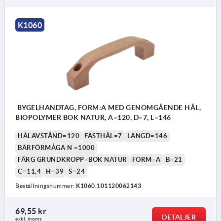
K1060
BYGELHANDTAG, FORM:A MED GENOMGÅENDE HÅL,
BIOPOLYMER BOK NATUR, A=120, D=7, L=146
HÅLAVSTÅND=120
FÄSTHÅL=7
LÄNGD=146
BÄRFÖRMÅGA N =1000
FÄRG GRUNDKROPP=BOK NATUR
FORM=A
B=21
C=11,4
H=39
S=24
Beställningsnummer:
K1060.101120062143
69,55 kr
DETALJER
exkl. moms