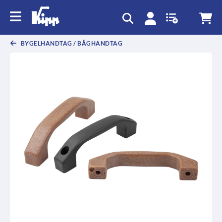
text.skipToContent
text.skipToNavigation
BYGELHANDTAG / BÅGHANDTAG