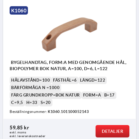
K1060
BYGELHANDTAG, FORM:A MED GENOMGÅENDE HÅL,
BIOPOLYMER BOK NATUR, A=100, D=6, L=122
HÅLAVSTÅND=100
FÄSTHÅL=6
LÄNGD=122
BÄRFÖRMÅGA N =1000
FÄRG GRUNDKROPP=BOK NATUR
FORM=A
B=17
C=9,5
H=33
S=20
Beställningsnummer:
K1060.101100052143
59,85 kr
DETALJER
exkl. moms
exkl. leveranskostnader