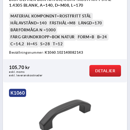
1.4305 BLANK, A=140, D=M08, L=170
MATERIAL KOMPONENT=ROSTFRITT STÅL
HÅLAVSTÅND=140
FÄSTHÅL=M8
LÄNGD=170
BÄRFÖRMÅGA N =1000
FÄRG GRUNDKROPP=BOK NATUR
FORM=B
B=24
C=14,2
H=45
S=28
T=12
Beställningsnummer:
K1060.102140082143
105,70 kr
DETALJER
exkl. moms
exkl. leveranskostnader
K1060