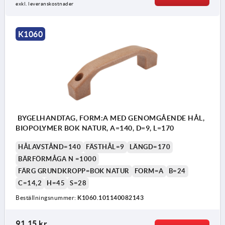
exkl. leveranskostnader
K1060
BYGELHANDTAG, FORM:A MED GENOMGÅENDE HÅL,
BIOPOLYMER BOK NATUR, A=140, D=9, L=170
HÅLAVSTÅND=140
FÄSTHÅL=9
LÄNGD=170
BÄRFÖRMÅGA N =1000
FÄRG GRUNDKROPP=BOK NATUR
FORM=A
B=24
C=14,2
H=45
S=28
Beställningsnummer:
K1060.101140082143
91,15 kr