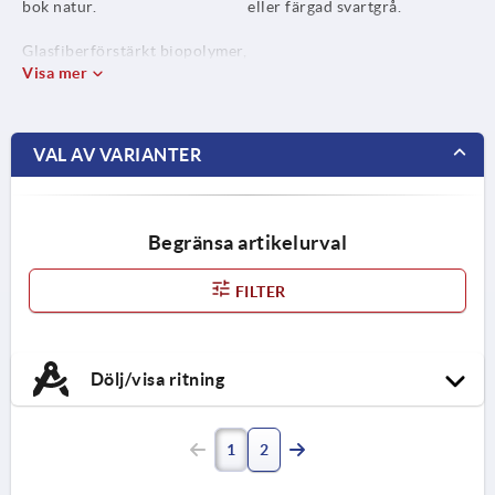
bok natur.
eller färgad svartgrå.
Glasfiberförstärkt biopolymer,
svartgrå.
Visa mer
Bussning i rostfritt stål
1.4305.
VAL AV VARIANTER
Begränsa artikelurval
FILTER
Dölj/visa ritning
1
2