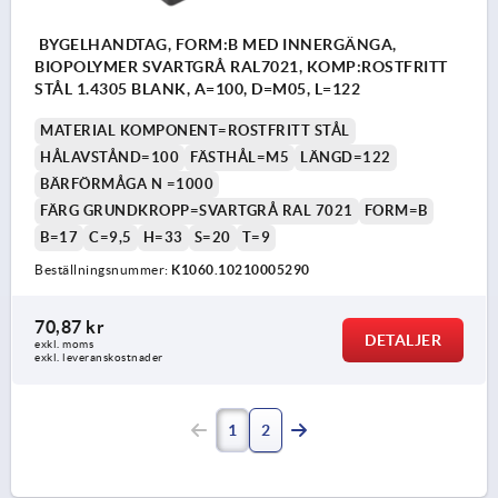
BYGELHANDTAG, FORM:B MED INNERGÄNGA,
BIOPOLYMER SVARTGRÅ RAL7021, KOMP:ROSTFRITT
STÅL 1.4305 BLANK, A=100, D=M05, L=122
MATERIAL KOMPONENT=ROSTFRITT STÅL
HÅLAVSTÅND=100
FÄSTHÅL=M5
LÄNGD=122
BÄRFÖRMÅGA N =1000
FÄRG GRUNDKROPP=SVARTGRÅ RAL 7021
FORM=B
B=17
C=9,5
H=33
S=20
T=9
Beställningsnummer:
K1060.10210005290
70,87 kr
DETALJER
exkl. moms
exkl. leveranskostnader
1
2