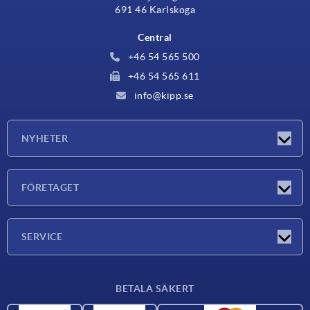
691 46 Karlskoga
Central
+46 54 565 500
+46 54 565 611
info@kipp.se
NYHETER
Nyheter
FÖRETAGET
Mässor
Företaget
SERVICE
Leveransvillkor
BETALA SÄKERT
Materialöversikt