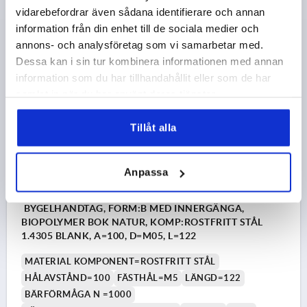
vidarebefordrar även sådana identifierare och annan
information från din enhet till de sociala medier och
91,15 kr
DETALJER
annons- och analysföretag som vi samarbetar med.
exkl. moms
exkl. leveranskostnader
Dessa kan i sin tur kombinera informationen med annan
information som du har tillhandahållit eller som de har
K1060
samlat in när du har använt deras tjänster.
Tillåt alla
Anpassa
BYGELHANDTAG, FORM:B MED INNERGÄNGA,
BIOPOLYMER BOK NATUR, KOMP:ROSTFRITT STÅL
1.4305 BLANK, A=100, D=M05, L=122
MATERIAL KOMPONENT=ROSTFRITT STÅL
HÅLAVSTÅND=100
FÄSTHÅL=M5
LÄNGD=122
BÄRFÖRMÅGA N =1000