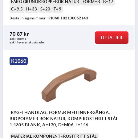
FÄRG GRUNDKROPP=BOK NATUR
FORM=B
B=17
C=9,5
H=33
S=20
T=9
Beställningsnummer:
K1060.102100052143
70,87 kr
DETALJER
exkl. moms
exkl. leveranskostnader
K1060
BYGELHANDTAG, FORM:B MED INNERGÄNGA,
BIOPOLYMER BOK NATUR, KOMP:ROSTFRITT STÅL
1.4305 BLANK, A=120, D=M06, L=146
MATERIAL KOMPONENT=ROSTFRITT STÅL