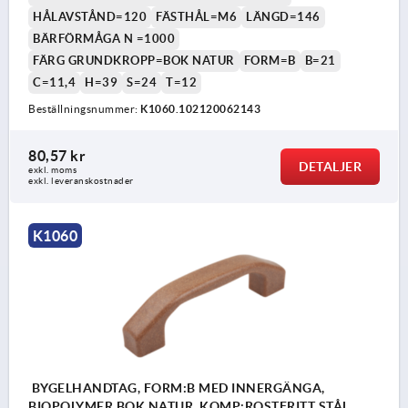
HÅLAVSTÅND=120
FÄSTHÅL=M6
LÄNGD=146
BÄRFÖRMÅGA N =1000
FÄRG GRUNDKROPP=BOK NATUR
FORM=B
B=21
C=11,4
H=39
S=24
T=12
Beställningsnummer:
K1060.102120062143
80,57 kr
DETALJER
exkl. moms
exkl. leveranskostnader
K1060
BYGELHANDTAG, FORM:B MED INNERGÄNGA,
BIOPOLYMER BOK NATUR, KOMP:ROSTFRITT STÅL