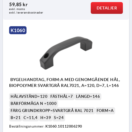
59,85 kr
DETALJER
exkl. moms
exkl. leveranskostnader
K1060
BYGELHANDTAG, FORM:A MED GENOMGÅENDE HÅL,
BIOPOLYMER SVARTGRÅ RAL7021, A=120, D=7, L=146
HÅLAVSTÅND=120
FÄSTHÅL=7
LÄNGD=146
BÄRFÖRMÅGA N =1000
FÄRG GRUNDKROPP=SVARTGRÅ RAL 7021
FORM=A
B=21
C=11,4
H=39
S=24
Beställningsnummer:
K1060.10112006290