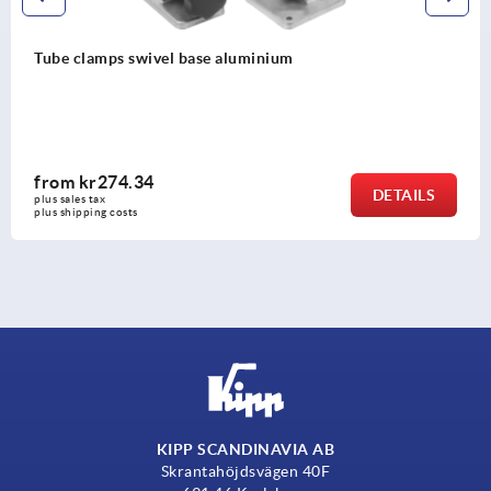
vel base aluminium
Tube clamp swiv
teeth, for roun
from
kr144.1
DETAILS
plus sales tax 
plus shipping costs
KIPP SCANDINAVIA AB
Skrantahöjdsvägen 40F