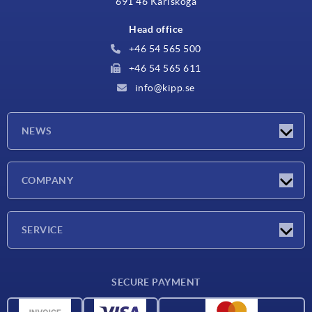
691 46 Karlskoga
Head office
+46 54 565 500
+46 54 565 611
info@kipp.se
NEWS
Latest news
COMPANY
Exhibitions
Company
SERVICE
Delivery conditions
SECURE PAYMENT
Material overview