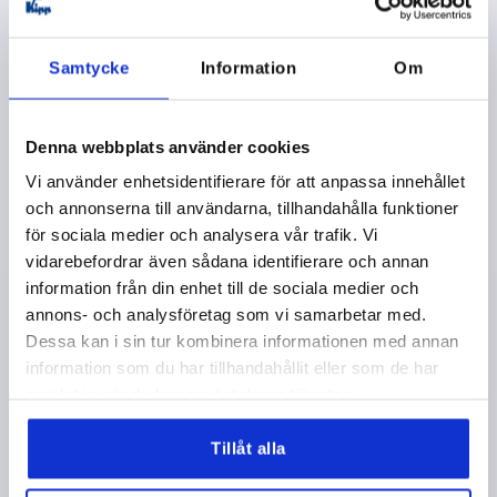
K0477
Samtycke
Information
Om
Denna webbplats använder cookies
Vi använder enhetsidentifierare för att anpassa innehållet
TUBE CLAMP W. FOOT, FOR RND. TUBES, G=60, L=50,
och annonserna till användarna, tillhandahålla funktioner
A=30, THERMOPLASTIC, COMP:STEEL
för sociala medier och analysera vår trafik. Vi
INTERNAL DIAMETER=30
B=6,5
C=41,5
D=42
E=52,5
vidarebefordrar även sådana identifierare och annan
-WIDTH=60
K=40
HEIGHT=50
N=8
P=28,5
R=39
information från din enhet till de sociala medier och
S=M8X25
annons- och analysföretag som vi samarbetar med.
Dessa kan i sin tur kombinera informationen med annan
Order number:
K0477.30
information som du har tillhandahållit eller som de har
samlat in när du har använt deras tjänster.
kr37.92
DETAILS
plus sales tax 
plus shipping costs
Tillåt alla