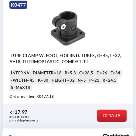
K0477
TUBE CLAMP W. FOOT, FOR RND. TUBES, G=45, L=32,
A=18, THERMOPLASTIC, COMP:STEEL
INTERNAL DIAMETER=18
B=5,3
C=26,5
D=26
E=34
-WIDTH=45
K=30
HEIGHT=32
N=5
P=21
R=24,5
S=M6X18
Order number:
K0477.18
kr17.97
DETAILS
plus sales tax 
plus shipping costs