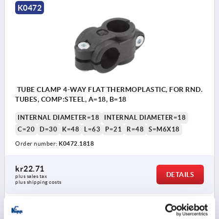
K0472
TUBE CLAMP 4-WAY FLAT THERMOPLASTIC, FOR RND.
TUBES, COMP:STEEL, A=18, B=18
INTERNAL DIAMETER=18
INTERNAL DIAMETER=18
C=20
D=30
K=48
L=63
P=21
R=48
S=M6X18
Order number:
K0472.1818
kr22.71
DETAILS
plus sales tax 
plus shipping costs
K0472