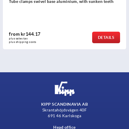
e aluminium, with sunken teeth
Tube clamps swivel ha
from
kr144.17
DETAILS
plus sales tax 
plus shipping costs
KIPP SCANDINAVIA AB
Skrantahöjdsvägen 40F
691 46 Karlskoga
Head office