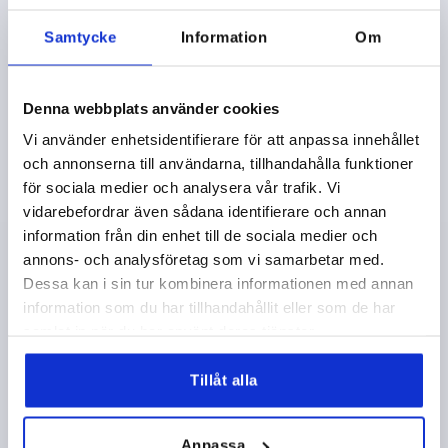
Samtycke
Information
Om
Denna webbplats använder cookies
Vi använder enhetsidentifierare för att anpassa innehållet
TUBE CLAMP 4-WAY FLAT THERMOPLASTIC, FOR RND.
och annonserna till användarna, tillhandahålla funktioner
TUBES, COMP:STEEL, A=30, B=30
för sociala medier och analysera vår trafik. Vi
INTERNAL DIAMETER=30
INTERNAL DIAMETER=30
vidarebefordrar även sådana identifierare och annan
C=33
D=45
K=72
L=99
P=28,5
R=77
S=M8X25
information från din enhet till de sociala medier och
annons- och analysföretag som vi samarbetar med.
Order number:
K0472.3030
Dessa kan i sin tur kombinera informationen med annan
information som du har tillhandahållit eller som de har
kr49.16
DETAILS
samlat in när du har använt deras tjänster.
plus sales tax 
plus shipping costs
Tillåt alla
PRODUCT DETAILS
Anpassa