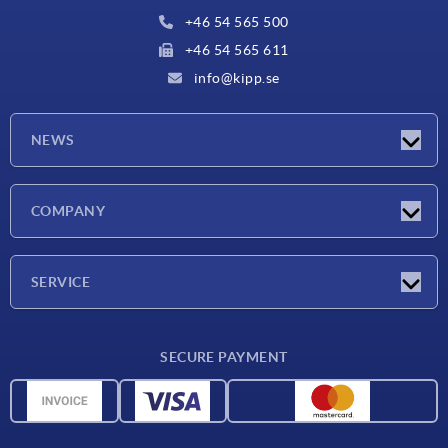
+46 54 565 500
+46 54 565 611
info@kipp.se
NEWS
Latest news
COMPANY
Exhibitions
Company
SERVICE
Delivery conditions
SECURE PAYMENT
Material overview
CAD data
Contact